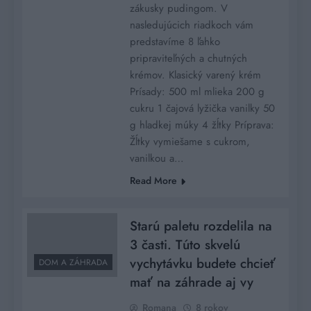
zákusky pudingom. V
nasledujúcich riadkoch vám
predstavíme 8 ľahko
pripraviteľných a chutných
krémov. Klasický varený krém
Prísady: 500 ml mlieka 200 g
cukru 1 čajová lyžička vanilky 50
g hladkej múky 4 žĺtky Príprava:
Žĺtky vymiešame s cukrom,
vanilkou a…
Read More
Starú paletu rozdelila na
3 časti. Túto skvelú
vychytávku budete chcieť
DOM A ZÁHRADA
mať na záhrade aj vy
Romana
8 rokov