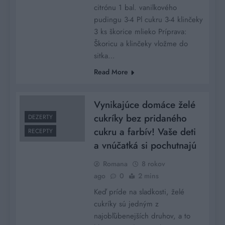
citrónu 1 bal. vanilkového
pudingu 3-4 Pl cukru 3-4 klinčeky
3 ks škorice mlieko Príprava:
Škoricu a klinčeky vložme do
sitka…
Read More
Vynikajúce domáce želé
cukríky bez pridaného
DEZERTY
cukru a farbív! Vaše deti
RECEPTY
a vnúčatká si pochutnajú
Romana
8 rokov
ago
0
2 mins
Keď príde na sladkosti, želé
cukríky sú jedným z
najobľúbenejších druhov, a to