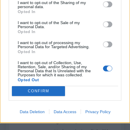
ktoré nás nebudú stáť veľa
I want to opt-out of the Sharing of my
personal data.
penazí. Pred pár dňami som
Opted In
videla u susedky niekoľko
I want to opt-out of the Sale of my
umelých črepníkov, netušila som
Personal Data.
načo ich chce použiť ale keď mi
Opted In
ukázala aké nádherné veci z toho
I want to opt-out of processing my
vyrába ostala som bez…
Personal Data for Targeted Advertising.
Opted In
Read More
I want to opt-out of Collection, Use,
Retention, Sale, and/or Sharing of my
Personal Data that Is Unrelated with the
Jeden chlapec je
Purposes for which it was collected.
chudobný a druhý je
Opted Out
bohatý. Pozrite sa, čo sa
NEZARADENÉ
CONFIRM
stane, keď si vymenia
topánky
Data Deletion
Data Access
Privacy Policy
Romana
8 rokov
ago
0
2 mins