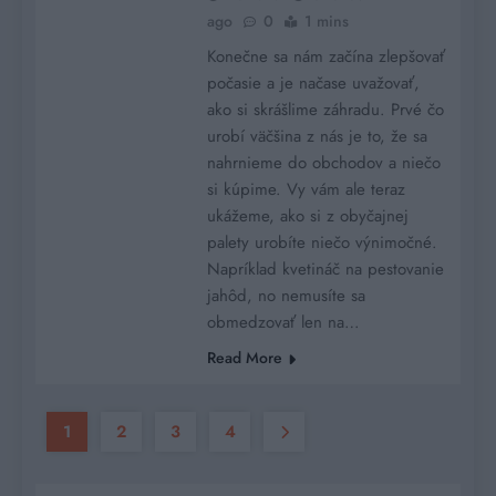
ago
0
1 mins
Konečne sa nám začína zlepšovať
počasie a je načase uvažovať,
ako si skrášlime záhradu. Prvé čo
urobí väčšina z nás je to, že sa
nahrnieme do obchodov a niečo
si kúpime. Vy vám ale teraz
ukážeme, ako si z obyčajnej
palety urobíte niečo výnimočné.
Napríklad kvetináč na pestovanie
jahôd, no nemusíte sa
obmedzovať len na…
Read More
1
2
3
4