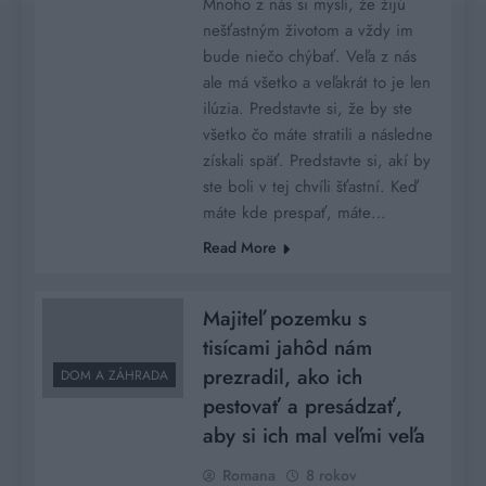
Mnoho z nás si myslí, že žijú
nešťastným životom a vždy im
bude niečo chýbať. Veľa z nás
ale má všetko a veľakrát to je len
ilúzia. Predstavte si, že by ste
všetko čo máte stratili a následne
získali späť. Predstavte si, akí by
ste boli v tej chvíli šťastní. Keď
máte kde prespať, máte…
Read More
Majiteľ pozemku s
tisícami jahôd nám
prezradil, ako ich
DOM A ZÁHRADA
pestovať a presádzať,
aby si ich mal veľmi veľa
Romana
8 rokov