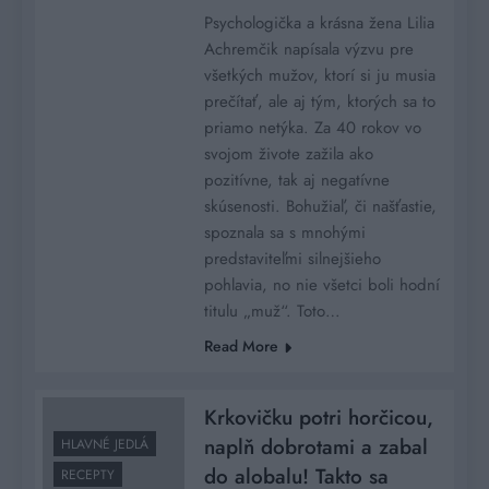
Psychologička a krásna žena Lilia
Achremčik napísala výzvu pre
všetkých mužov, ktorí si ju musia
prečítať, ale aj tým, ktorých sa to
priamo netýka. Za 40 rokov vo
svojom živote zažila ako
pozitívne, tak aj negatívne
skúsenosti. Bohužiaľ, či našťastie,
spoznala sa s mnohými
predstaviteľmi silnejšieho
pohlavia, no nie všetci boli hodní
titulu „muž“. Toto…
Read More
Krkovičku potri horčicou,
naplň dobrotami a zabal
HLAVNÉ JEDLÁ
do alobalu! Takto sa
RECEPTY