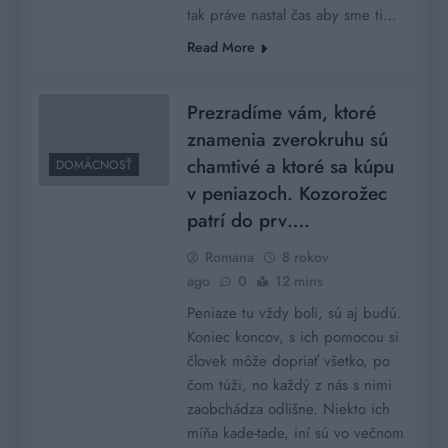
tak práve nastal čas aby sme ti…
Read More
Prezradíme vám, ktoré
znamenia zverokruhu sú
chamtivé a ktoré sa kúpu
DOMÁCNOSŤ
v peniazoch. Kozorožec
patrí do prv….
Romana
8 rokov
ago
0
12 mins
Peniaze tu vždy boli, sú aj budú.
Koniec koncov, s ich pomocou si
človek môže dopriať všetko, po
čom túži, no každý z nás s nimi
zaobchádza odlišne. Niekto ich
míňa kade-tade, iní sú vo večnom