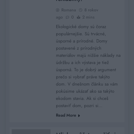
Romana
8 rokov
ago
0
2 mins
Ekologické domy sú čoraz
populárnejšie. Sú trvácné,
úsporné a prírodné. Domy
postavené z prírodných
materiálov majú nižšie náklady na
údržbu a ich výstava je tiež
úsporná. To je dobrý argument
prečo si vybrať práve takýto
dom. V dnešnom článku sa vám
pokúsime ukázať ako sa takýto
ekodom stavia. Ak si chceš
postaviť dom, pozri si…
Read More