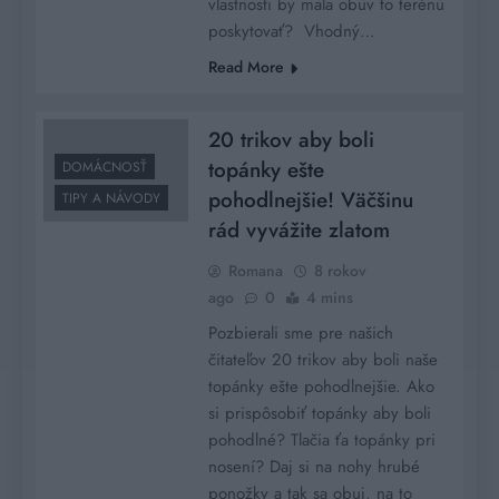
vlastnosti by mala obuv to terénu
poskytovať? Vhodný…
Read More
20 trikov aby boli
topánky ešte
DOMÁCNOSŤ
pohodlnejšie! Väčšinu
TIPY A NÁVODY
rád vyvážite zlatom
Romana
8 rokov
ago
0
4 mins
Pozbierali sme pre našich
čitateľov 20 trikov aby boli naše
topánky ešte pohodlnejšie. Ako
si prispôsobiť topánky aby boli
pohodlné? Tlačia ťa topánky pri
nosení? Daj si na nohy hrubé
ponožky a tak sa obuj, na to