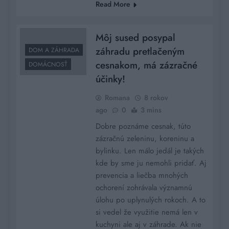
Read More
Môj sused posypal
záhradu pretlačeným
DOM A ZÁHRADA
cesnakom, má zázračné
DOMÁCNOSŤ
účinky!
Romana
8 rokov
ago
0
3 mins
Dobre poznáme cesnak, túto
zázračnú zeleninu, koreninu a
bylinku. Len málo jedál je takých
kde by sme ju nemohli pridať. Aj
prevencia a liečba mnohých
ochorení zohrávala významnú
úlohu po uplynulých rokoch. A to
si vedel že využitie nemá len v
kuchyni ale aj v záhrade. Ak nie