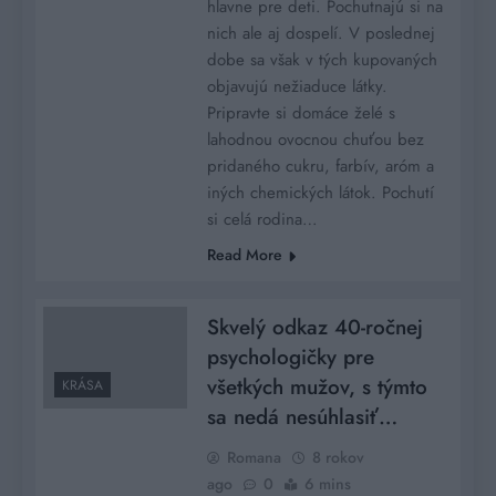
hlavne pre deti. Pochutnajú si na
nich ale aj dospelí. V poslednej
dobe sa však v tých kupovaných
objavujú nežiaduce látky.
Pripravte si domáce želé s
lahodnou ovocnou chuťou bez
pridaného cukru, farbív, aróm a
iných chemických látok. Pochutí
si celá rodina…
Read More
Skvelý odkaz 40-ročnej
psychologičky pre
všetkých mužov, s týmto
KRÁSA
sa nedá nesúhlasiť…
Romana
8 rokov
ago
0
6 mins