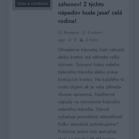
záhonov! Z týchto
DOM A ZÁHRADA
nápadov bude jasať celá
rodina!
Romana
8 rokov
ago
0
3 mins
Ohradenie trávnatej časti záhrady
alebo kvetov má záhrade veľký
význam. Zvýrazní krásu našeho
zeleného trávníka alebo práve
kvitnúcích kvetov. Na každého to
urobí dojem ak je vaša záhrada
vkusne upravená. Nádherné
nápady na vytvorenie krásného
zeleného trávníka. Trávník
vyžaduje pravidelnú starostlivosť.
Koľko semiačok potrebujeme?
Približne jedno kilo semiačok
stačí na plochu 35-40 metrov