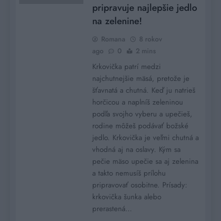
pripravuje najlepšie jedlo
na zelenine!
Romana
8 rokov
ago
0
2 mins
Krkovička patrí medzi
najchutnejšie mäsá, pretože je
šťavnatá a chutná. Keď ju natrieš
horčicou a naplníš zeleninou
podľa svojho vyberu a upečieš,
rodine môžeš podávať božské
jedlo. Krkovička je veľmi chutná a
vhodná aj na oslavy. Kým sa
pečie mäso upečie sa aj zelenina
a takto nemusíš prílohu
pripravovať osobitne. Prísady:
krkovička šunka alebo
prerastená…