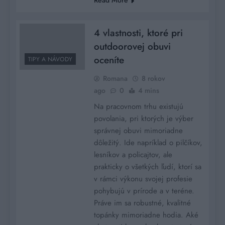
4 vlastnosti, ktoré pri
outdoorovej obuvi
oceníte
TIPY A NÁVODY
Romana
8 rokov
ago
0
4 mins
Na pracovnom trhu existujú
povolania, pri ktorých je výber
správnej obuvi mimoriadne
dôležitý. Ide napríklad o pilčíkov,
lesníkov a policajtov, ale
prakticky o všetkých ľudí, ktorí sa
v rámci výkonu svojej profesie
pohybujú v prírode a v teréne.
Práve im sa robustné, kvalitné
topánky mimoriadne hodia. Aké