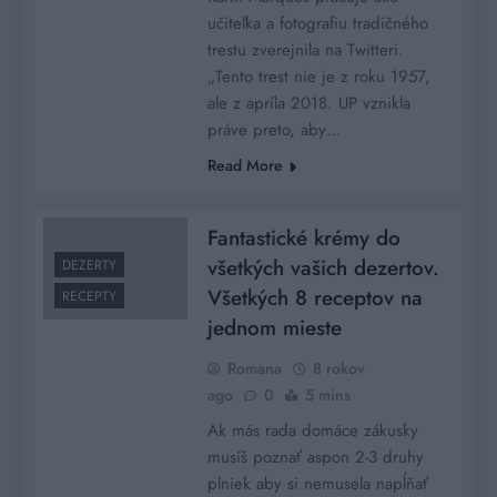
učiteľka a fotografiu tradičného
trestu zverejnila na Twitteri.
„Tento trest nie je z roku 1957,
ale z apríla 2018. UP vznikla
práve preto, aby…
Read More
Fantastické krémy do
všetkých vašich dezertov.
DEZERTY
Všetkých 8 receptov na
RECEPTY
jednom mieste
Romana
8 rokov
ago
0
5 mins
Ak más rada domáce zákusky
musíš poznať aspon 2-3 druhy
plniek aby si nemusela napĺňať