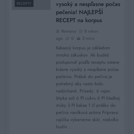
vysoký a nespľasne počas
RECEPTY
pečenia! NAJLEPŠÍ
RECEPT na korpus
Romana
8 rokov
ago
0
2 mins
Kakaový korpus je základom
mnoho zákuskov. Ak budeš
postupovať podľa receptu ostane
krásne vysoký a nespľasne počas
pečenia. Prášok do pečiva je
potrebný aby cesto bolo
nadýchané. Prísady: 6 vajec
štipka soli 6 Pl cukru 6 Pl hladkej
múky 3 Pl kakaa 1 čl prášku do
pečiva vanilková aróma Príprava:
vajíčka vyberieme skôr, niekoľko
hodín…