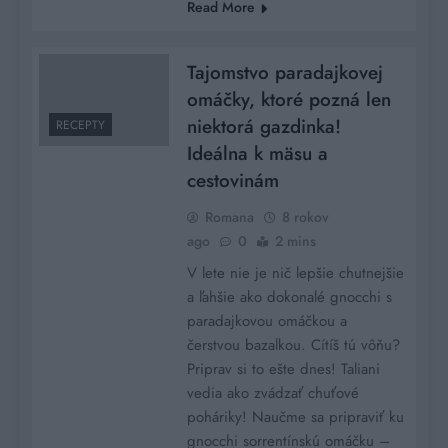
Read More
Tajomstvo paradajkovej
omáčky, ktoré pozná len
niektorá gazdinka!
RECEPTY
Ideálna k mäsu a
cestovinám
Romana
8 rokov
ago
0
2 mins
V lete nie je nič lepšie chutnejšie
a ľahšie ako dokonalé gnocchi s
paradajkovou omáčkou a
čerstvou bazalkou. Cítíš tú vôňu?
Priprav si to ešte dnes! Taliani
vedia ako zvádzať chuťové
poháriky! Naučme sa pripraviť ku
gnocchi sorrentínskú omáčku –