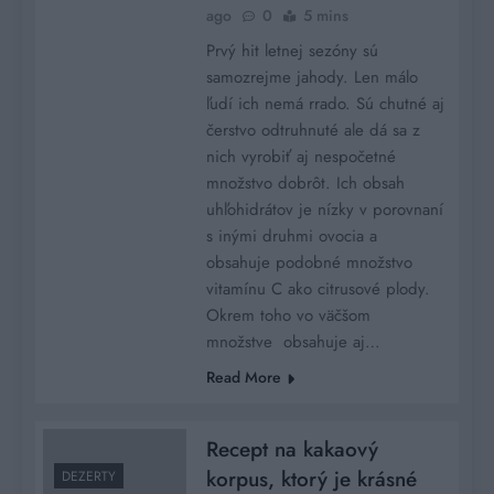
ago
0
5 mins
Prvý hit letnej sezóny sú
samozrejme jahody. Len málo
ľudí ich nemá rrado. Sú chutné aj
čerstvo odtruhnuté ale dá sa z
nich vyrobiť aj nespočetné
množstvo dobrôt. Ich obsah
uhľohidrátov je nízky v porovnaní
s inými druhmi ovocia a
obsahuje podobné množstvo
vitamínu C ako citrusové plody.
Okrem toho vo väčšom
množstve obsahuje aj…
Read More
Recept na kakaový
korpus, ktorý je krásné
DEZERTY