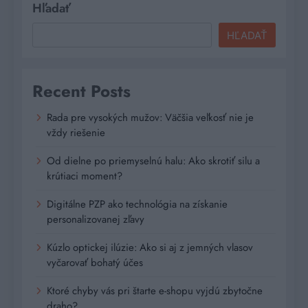
Hľadať
HĽADAŤ
Recent Posts
Rada pre vysokých mužov: Väčšia veľkosť nie je
vždy riešenie
Od dielne po priemyselnú halu: Ako skrotiť silu a
krútiaci moment?
Digitálne PZP ako technológia na získanie
personalizovanej zľavy
Kúzlo optickej ilúzie: Ako si aj z jemných vlasov
vyčarovať bohatý účes
Ktoré chyby vás pri štarte e-shopu vyjdú zbytočne
draho?