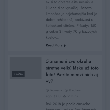
ak si to doteraz ešte neskúsila
kľudne si to vyskúšaj. Bazová
limonáda je najchutnejšia keď je
dobre schladená, podávaná s
kolieskami citrónu. Prísady: 150
g cukru 3 l vody 70 g bazových
kvetov…
Read More
5 znamení zverokruhu
stretne veľkú lásku už toto
leto! Patríte medzi nich aj
KRÁSA
vy?
Romana
8 rokov
ago
0
9 mins
Rok 2018 je podľa čínskeho
horoskopu rokom Psa, ktorý nás