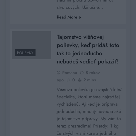
štvorcových. Užitočné…
Read More
Tajomstvo višňovej
polievky, keď pridáš toto
tak to jednoducho
POLIEVKY
nebudeš vedieť pokaziť!
Romana
8 rokov
ago
0
2 mins
Višňová polievka je ozajstná letná
špecialita, ktorú máme najradšej
vychladenú. Aj keď je príprava
jednoduchá, mnohý nevedia aké
je tajomstvo prípravy. My vám to
teraz prezradíme! Prísady: 1 kg
čerstvých višní kôra z jedného