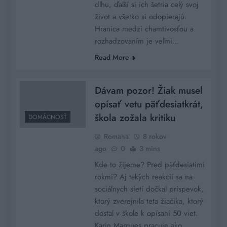
dlhu, ďalší si ich šetria celý svoj
život a všetko si odopierajú.
Hranica medzi chamtivosťou a
rozhadzovaním je veľmi…
Read More
Dávam pozor! Žiak musel
opísať vetu päťdesiatkrát,
škola zožala kritiku
DOMÁCNOSŤ
Romana
8 rokov
ago
0
3 mins
Kde to žijeme? Pred päťdesiatimi
rokmi? Aj takých reakcií sa na
sociálnych sietí dočkal príspevok,
ktorý zverejnila teta žiačika, ktorý
dostal v škole k opísaní 50 viet.
Karin Marques pracuje ako