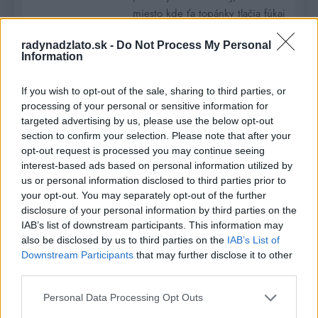
miesto kde ťa topánky tlačia fúkaj
teplý vzduch s fénom. Vytiahnite
radynadzlato.sk -
Do Not Process My Personal
hrubú ponožku a potom topánku
Information
a oblasť,…
Read More
If you wish to opt-out of the sale, sharing to third parties, or
processing of your personal or sensitive information for
targeted advertising by us, please use the below opt-out
Susedka vzala umelý
section to confirm your selection. Please note that after your
črepník, keď som uvidela
opt-out request is processed you may continue seeing
interest-based ads based on personal information utilized by
čo urobila s ním ostala
DOM A ZÁHRADA
us or personal information disclosed to third parties prior to
som bez slov!
your opt-out. You may separately opt-out of the further
disclosure of your personal information by third parties on the
Romana
8 rokov
IAB’s list of downstream participants. This information may
ago
0
1 mins
also be disclosed by us to third parties on the
IAB’s List of
Downstream Participants
that may further disclose it to other
Výzdoba záhrady nie je lacný
third parties.
špás, ale ak sme kúsok kreatívný
tak pomocou skvelých nápadov si
Personal Data Processing Opt Outs
vieme vyrobiť úžasné dekorácie