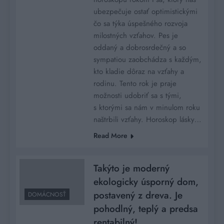
ubezpečuje ostať optimistickými
čo sa týka úspešného rozvoja
milostných vzťahov. Pes je
oddaný a dobrosrdečný a so
sympatiou zaobchádza s každým,
kto kladie dôraz na vzťahy a
rodinu. Tento rok je praje
možnosti udobriť sa s tými,
s ktorými sa nám v minulom roku
naštrbili vzťahy. Horoskop lásky…
Read More
Takýto je moderný
ekologicky úsporný dom,
postavený z dreva. Je
DOMÁCNOSŤ
pohodlný, teplý a predsa
rentabilný!