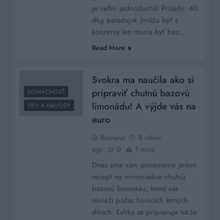
je veľmi jednoduchá! Prísady: 40
dkg paradajok (môžu byť z
konzervy len musia byť bez…
Read More
Svokra ma naučila ako si
pripraviť chutnú bazovú
DOMÁCNOSŤ
limonádu! A výjde vás na
TIPY A NÁVODY
euro
Romana
8 rokov
ago
0
1 mins
Dnes sme vám prinesieme jeden
recept na mimoriadne chutnú
bazovú limonádu, ktorá vás
osvieži počas horúcích letných
dňoch. Ľahko sa pripravuje takže