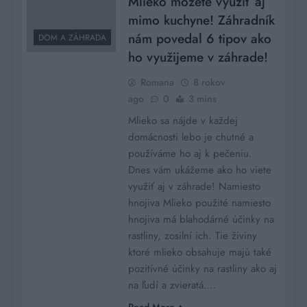
Mlieko môžete využiť aj
mimo kuchyne! Záhradník
nám povedal 6 tipov ako
DOM A ZÁHRADA
ho využijeme v záhrade!
Romana
8 rokov
ago
0
3 mins
Mlieko sa nájde v každej
domácnosti lebo je chutné a
používáme ho aj k pečeniu.
Dnes vám ukážeme ako ho viete
využiť aj v záhrade! Namiesto
hnojiva Mlieko použité namiesto
hnojiva má blahodárné účinky na
rastliny, zosilní ich. Tie živiny
ktoré mlieko obsahuje majú také
pozitívné účinky na rastliny ako aj
na ľudí a zvieratá….
Read More