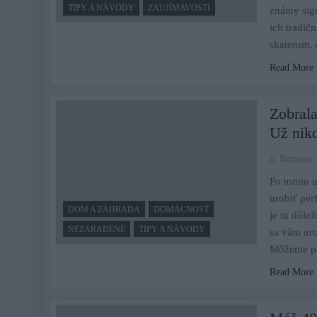
TIPY A NÁVODY
ZAUJÍMAVOSTI
známy sign
ich tradič
skaterom,
Read More
Zobrala
Už nikd
Romana
Po tomto u
urobiť per
DOM A ZÁHRADA
DOMÁCNOSŤ
je tu dôle
NEZARADENÉ
TIPY A NÁVODY
sa vám uro
Môžeme po
Read More