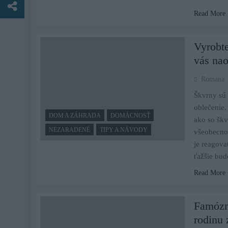
Read More
Vyrobte
vás nao
Romana
Škvrny sú 
oblečenie,
DOM A ZÁHRADA
DOMÁCNOSŤ
ako so škv
NEZARADENÉ
TIPY A NÁVODY
všeobecno
je reagova
ťažšie bud
Read More
Famózne
rodinu 