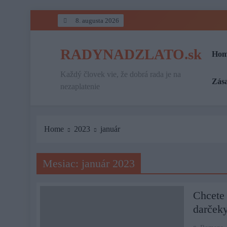
Skip
8. augusta 2026
to
content
RADYNADZLATO.sk
Hom
Každý človek vie, že dobrá rada je na
Zás
nezaplatenie
Home
2023
január
Mesiac:
január 2023
Chcete 
darčeky