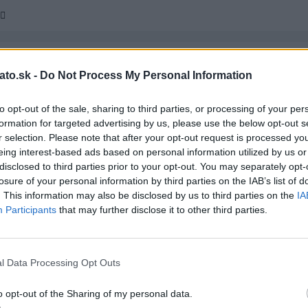
strihla kus z legín a vzniklo z toho niečo, čo vás
ato.sk -
Do Not Process My Personal Information
pí
4 roky ago
0
1 mins
to opt-out of the sale, sharing to third parties, or processing of your per
formation for targeted advertising by us, please use the below opt-out s
ie sme vás informovali o super zlepšovkáku, v podobe slipoch, ktoré
r selection. Please note that after your opt-out request is processed y
niť na jednoduchú podprsenku a opäť tu máje ďalší super nápad.
eing interest-based ads based on personal information utilized by us or
potrebujete sú legíny. Stačí keď z nich trochu odstrihnete a máte z
disclosed to third parties prior to your opt-out. You may separately opt-
 naozaj výnimočné. Viac vo videu. Radynadzlato.sk
losure of your personal information by third parties on the IAB’s list of
. This information may also be disclosed by us to third parties on the
IA
Participants
that may further disclose it to other third parties.
oľko rokov nevyhadzuje staré fľaše, až uvidíte
mi robí, spadne vám sánka
l Data Processing Opt Outs
4 roky ago
0
1 mins
o opt-out of the Sharing of my personal data.
dokáže obyčajnú starú fľašu premeniť na umelecké dielo. Pozrite sa,