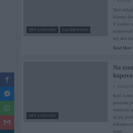
Romana
Deti miluj
šťastný ús
V krabici 
TIPY A NÁVODY
ZAUJÍMAVOSTI
podarovať 
iný ako h
Read More
Na tone
kupovať
rnzlatya
Keď svieti
pozeráte p
toneroch ni
TIPY A NÁVODY
aj typ pou
nakupovať 
toner…