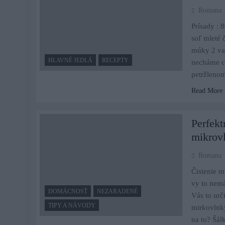
Romana
Prísady : 
soľ mleté 
múky 2 va
HLAVNÉ JEDLÁ
RECEPTY
necháme c
petržleno
Read More
Perfekt
mikrovl
Romana
Čistenie m
vy to nemá
DOMÁCNOSŤ
NEZARADENÉ
Vás to urč
TIPY A NÁVODY
mirkovlnky
na to? Šá