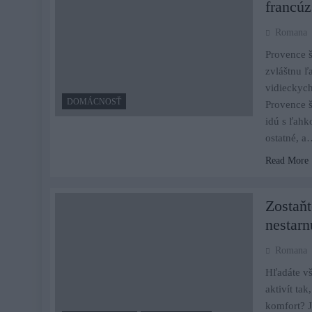
francú
Romana
Provence š
zvláštnu ľ
vidieckyc
DOMÁCNOSŤ
Provence 
idú s ľahk
ostatné, 
Read More
Zostaňt
nestar
Romana
Hľadáte vš
aktivít ta
komfort? J