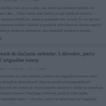
4 roky ago
0
5 mins
ú hračky a nič nie je krajšie, ako vidieť po rozbalení darčeka ich
mev. Ale… Všetci vieme, kde hračky po pár týždňoch skončia.
s ostatnými hračkami, ktoré za posledné roky dostali. Čo ale dieťaťu
namiesto hračky? Zážitok aj spoločný výlet Darovať dieťaťu darček
račku je ideálnym spôsobom, ako obmedziť množstvo hračiek…
roch do tlačiarne nešetrite: 5 dôvodov, prečo
 originálne tonery
dmin
4 roky ago
0
4 mins
 kontrolka na vašej tlačiarni, siahnete po originálnom tonery alebo
o lacnejších alternatívach? Hoci na používaní kompatibilných
e je nič zlé, vedeli ste, že pri poruche tlačiarne v záruke sa posudzuje
žívaných tonerov? Prečítajte si dôvody, prečo je vždy lepšie
originálne tonery. 5 dôvodov, prečo sa oplatí kupovať originálny