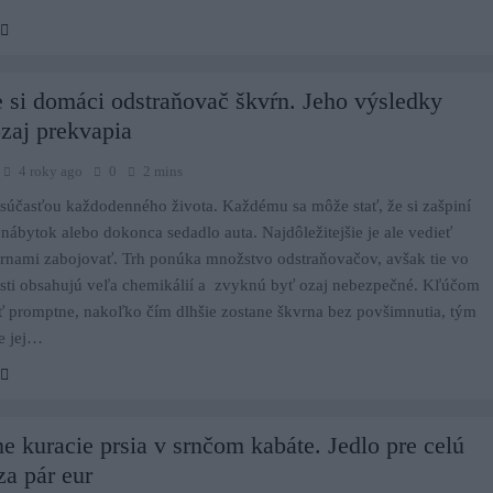
 si domáci odstraňovač škvŕn. Jeho výsledky
zaj prekvapia
4 roky ago
0
2 mins
súčasťou každodenného života. Každému sa môže stať, že si zašpiní
 nábytok alebo dokonca sedadlo auta. Najdôležitejšie je ale vedieť
rnami zabojovať. Trh ponúka množstvo odstraňovačov, avšak tie vo
sti obsahujú veľa chemikálií a zvyknú byť ozaj nebezpečné. Kľúčom
ť promptne, nakoľko čím dlhšie zostane škvrna bez povšimnutia, tým
e jej…
 kuracie prsia v srnčom kabáte. Jedlo pre celú
za pár eur