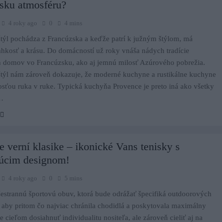
zsku atmosféru?
4 roky ago
0
4 mins
týl pochádza z Francúzska a keďže patrí k južným štýlom, má
ahkosť a krásu. Do domácností už roky vnáša nádych tradície
h domov vo Francúzsku, ako aj jemnú milosť Azúrového pobrežia.
štýl nám zároveň dokazuje, že moderné kuchyne a rustikálne kuchyne
osťou ruka v ruke. Typická kuchyňa Provence je preto iná ako všetky
a…
e verní klasike – ikonické Vans tenisky s
núcim designom!
4 roky ago
0
5 mins
estrannú športovú obuv, ktorá bude odrážať špecifiká outdoorových
k, aby pritom čo najviac chránila chodidlá a poskytovala maximálny
e cieľom dosiahnuť individualitu nositeľa, ale zároveň cieliť aj na