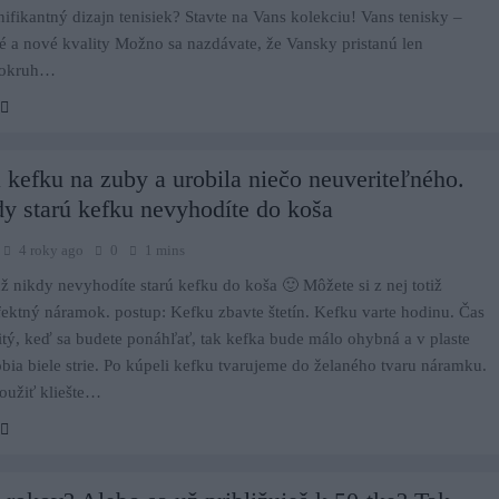
ifikantný dizajn tenisiek? Stavte na Vans kolekciu! Vans tenisky –
né a nové kvality Možno sa nazdávate, že Vansky pristanú len
 okruh…
 kefku na zuby a urobila niečo neuveriteľného.
y starú kefku nevyhodíte do koša
4 roky ago
0
1 mins
ž nikdy nevyhodíte starú kefku do koša 🙂 Môžete si z nej totiž
fektný náramok. postup: Kefku zbavte štetín. Kefku varte hodinu. Čas
žitý, keď sa budete ponáhľať, tak kefka bude málo ohybná a v plaste
bia biele strie. Po kúpeli kefku tvarujeme do želaného tvaru náramku.
užiť kliešte…