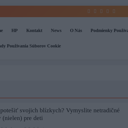
e
HP
Kontakt
News
O Nás
Podmienky Použív
ady Používania Súborov Cookie
potešiť svojich blízkych? Vymyslite netradičné
 (nielen) pre deti