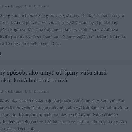
4 roky ago
0
2 mins
80 dkg kuracích pŕs 20 dkg oravskej slaniny 15 dkg strúhaného syra
čierne korenie petržlenová vňať 3 pl kyslej smotany 3 pl hladkej
jíčka Príprava: Mäso nakrájame na kocky, osolíme, okoreníme a
hvíľu postáť. Kyslú smotanu zmiešame z vajíčkami, soľou, korením,
m a 10 dkg strúhaného syra. Do…
ný spôsob, ako umyť od špiny vašu starú
nku, ktorá bude ako nová
4 roky ago
0
1 mins
ikrovlnky sa radí medzi najmenej obľúbené činnosti v kuchyni. Ani
te radi? Po vyskúšaní tohto návodu, ako vyčistiť špinavú mikrovlnku
ite prejde. Jednoducho, rýchlo a hlavne efektívne! Na vyčistenie
 budete potrebovať: ⇒ 1 šálka – octu ⇒ 1 šálka – horúcej vody Ako
lku octu nalejeme do…