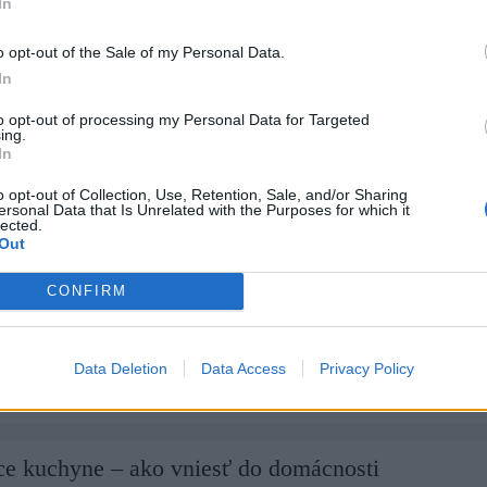
In
bom sa zo starých fliaš dá urobiť dekorácia, ktorá dokáže interiér
ovým smerom. Nechajte sa inšpirovať! 🙂 Radynadzlato.sk
o opt-out of the Sale of my Personal Data.
In
to opt-out of processing my Personal Data for Targeted
ing.
A pre mužov – sprchovacie gély a šampóny!
In
o opt-out of Collection, Use, Retention, Sale, and/or Sharing
4 roky ago
0
6 mins
ersonal Data that Is Unrelated with the Purposes for which it
lected.
 produktov for MEN je inšpirovaná sviežimi vôňami, ktoré navodia
Out
uzrodenia po náročnom dni a zresetujú telo po každodenných
iach. Všetky sprchovacie gély a šampóny obsahujú jedinečnú vôňu,
CONFIRM
va unikátny charakter a posúva ich na špeciálne miesto v kúpeľni.
redstaviť jednotlivé nové vône. Red cedar Červený céder je z
Data Deletion
Data Access
Privacy Policy
ce kuchyne – ako vniesť do domácnosti