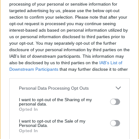
processing of your personal or sensitive information for
apríl 2022
targeted advertising by us, please use the below opt-out
section to confirm your selection. Please note that after your
marec 2022
opt-out request is processed you may continue seeing
interest-based ads based on personal information utilized by
február 2022
us or personal information disclosed to third parties prior to
your opt-out. You may separately opt-out of the further
január 2022
disclosure of your personal information by third parties on the
IAB’s list of downstream participants. This information may
december 2021
also be disclosed by us to third parties on the
IAB’s List of
Downstream Participants
that may further disclose it to other
november 2021
third parties.
október 2021
Personal Data Processing Opt Outs
september 2021
I want to opt-out of the Sharing of my
personal data.
Opted In
august 2021
I want to opt-out of the Sale of my
júl 2021
Personal Data.
Opted In
jún 2021