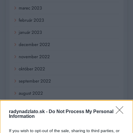
marec 2023
február 2023
január 2023
december 2022
november 2022
október 2022
september 2022
august 2022
júl 2022
radynadzlato.sk -
Do Not Process My Personal
Information
jún 2022
máj 2022
If you wish to opt-out of the sale, sharing to third parties, or