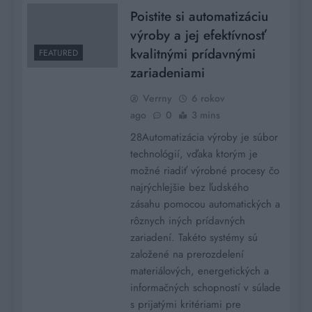
Poistite si automatizáciu
výroby a jej efektívnosť
kvalitnými prídavnými
FEATURED
zariadeniami
Verrny
6 rokov
ago
0
3 mins
28Automatizácia výroby je súbor
technológií, vďaka ktorým je
možné riadiť výrobné procesy čo
najrýchlejšie bez ľudského
zásahu pomocou automatických a
rôznych iných prídavných
zariadení. Takéto systémy sú
založené na prerozdelení
materiálových, energetických a
informačných schopností v súlade
s prijatými kritériami pre