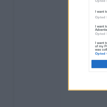
Opted 
I want t
Opted 
I want 
Advertis
Opted 
I want t
of my P
was col
Opted 