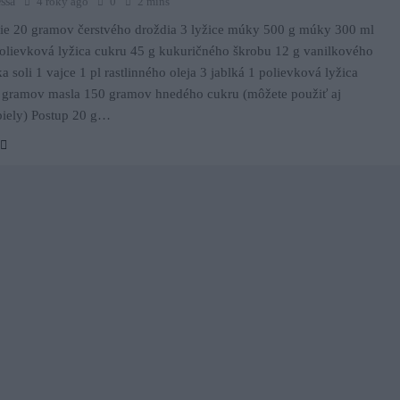
ssa
4 roky ago
0
2 mins
cie 20 gramov čerstvého droždia 3 lyžice múky 500 g múky 300 ml
olievková lyžica cukru 45 g kukuričného škrobu 12 g vanilkového
ka soli 1 vajce 1 pl rastlinného oleja 3 jablká 1 polievková lyžica
0 gramov masla 150 gramov hnedého cukru (môžete použiť aj
biely) Postup 20 g…