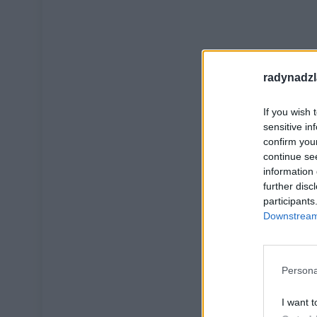
radynadzl
If you wish 
sensitive in
confirm you
continue se
information 
further disc
participants
Downstream 
Persona
I want t