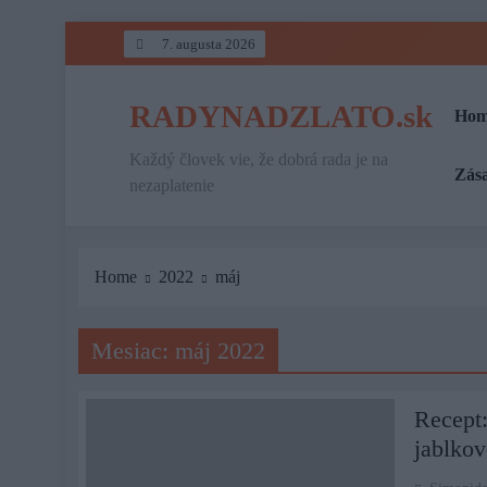
Skip
7. augusta 2026
to
content
RADYNADZLATO.sk
Hom
Každý človek vie, že dobrá rada je na
Zás
nezaplatenie
Home
2022
máj
Mesiac:
máj 2022
Recept
jablko