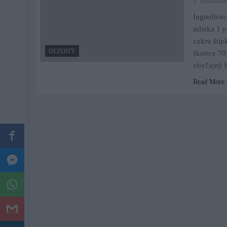
Simonide
Ingredien
mlieka 1 p
cukru štip
DEZERTY
škorice 7
obyčajný 
Read More