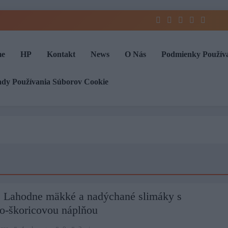
e
HP
Kontakt
News
O Nás
Podmienky Použív
ady Používania Súborov Cookie
: Lahodne mäkké a nadýchané slimáky s
vo-škoricovou náplňou