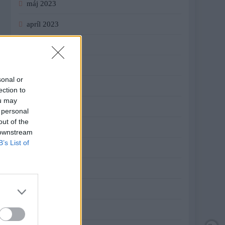
máj 2023
apríl 2023
marec 2023
február 2023
sonal or
január 2023
ection to
ou may
december 2022
 personal
out of the
november 2022
 downstream
B’s List of
október 2022
september 2022
august 2022
júl 2022