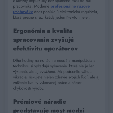
okamžitý impulz sily bez spätného rázu do rúk
pracovníka. Moderné
profesionálne rázové
uťahováky
dnes ponúkajú elektronickú reguláciu,
ktorá presne stráži každý jeden Newtonmeter.
Ergonómia a kvalita
spracovania zvyšujú
efektivitu operátorov
Dlhé hodiny na nohách a neustála manipulácia s
technikou si vyžadujú vybavenie, ktoré nie je len
výkonné, ale aj vyvážené. Ak podceníte váhu a
vibrácie, riskujete nielen zdravie svojich ľudí, ale aj
zníženie kvality vykonanej práce a nárast
chybovosti výroby.
Prémiové náradie
predstavuje most medzi