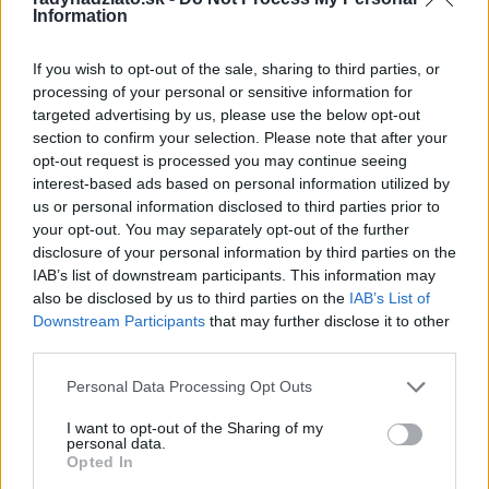
Information
Rada pre vysokých mužov: Väčšia veľkosť nie je
vždy riešenie
If you wish to opt-out of the sale, sharing to third parties, or
processing of your personal or sensitive information for
Od dielne po priemyselnú halu: Ako skrotiť silu a
targeted advertising by us, please use the below opt-out
krútiaci moment?
section to confirm your selection. Please note that after your
opt-out request is processed you may continue seeing
Digitálne PZP ako technológia na získanie
interest-based ads based on personal information utilized by
personalizovanej zľavy
us or personal information disclosed to third parties prior to
your opt-out. You may separately opt-out of the further
Kúzlo optickej ilúzie: Ako si aj z jemných vlasov
disclosure of your personal information by third parties on the
vyčarovať bohatý účes
IAB’s list of downstream participants. This information may
also be disclosed by us to third parties on the
IAB’s List of
Ktoré chyby vás pri štarte e-shopu vyjdú zbytočne
Downstream Participants
that may further disclose it to other
draho?
third parties.
Personal Data Processing Opt Outs
Recent Comments
I want to opt-out of the Sharing of my
personal data.
Žiadne komentáre na zobrazenie.
Opted In