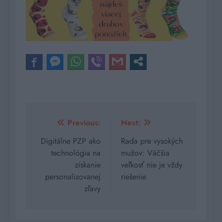
Navigácia
Previous:
Next:
v
Digitálne PZP ako
Rada pre vysokých
technológia na
mužov: Väčšia
článku
získanie
veľkosť nie je vždy
personalizovanej
riešenie
zľavy