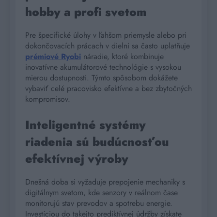
hobby a profi svetom
Pre špecifické úlohy v ľahšom priemysle alebo pri
dokončovacích prácach v dielni sa často uplatňuje
prémiové Ryobi
náradie, ktoré kombinuje
inovatívne akumulátorové technológie s vysokou
mierou dostupnosti. Týmto spôsobom dokážete
vybaviť celé pracovisko efektívne a bez zbytočných
kompromisov.
Inteligentné systémy
riadenia sú budúcnosťou
efektívnej výroby
Dnešná doba si vyžaduje prepojenie mechaniky s
digitálnym svetom, kde senzory v reálnom čase
monitorujú stav prevodov a spotrebu energie.
Investíciou do takejto prediktívnej údržby získate