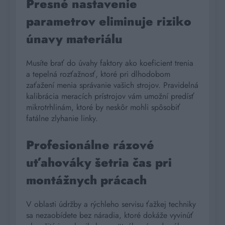
Presné nastavenie
parametrov eliminuje riziko
únavy materiálu
Musíte brať do úvahy faktory ako koeficient trenia
a tepelná rozťažnosť, ktoré pri dlhodobom
zaťažení menia správanie vašich strojov. Pravidelná
kalibrácia meracích prístrojov vám umožní predísť
mikrotrhlinám, ktoré by neskôr mohli spôsobiť
fatálne zlyhanie linky.
Profesionálne rázové
uťahováky šetria čas pri
montážnych prácach
V oblasti údržby a rýchleho servisu ťažkej techniky
sa nezaobídete bez náradia, ktoré dokáže vyvinúť