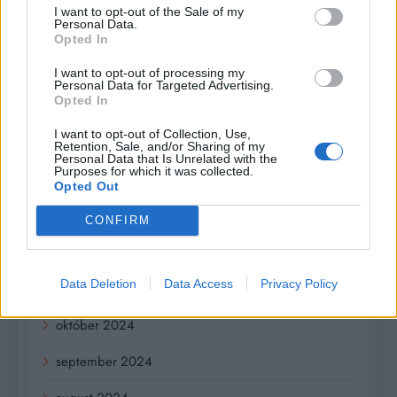
I want to opt-out of the Sale of my
Personal Data.
Archives
Opted In
júl 2026
I want to opt-out of processing my
Personal Data for Targeted Advertising.
Opted In
február 2026
I want to opt-out of Collection, Use,
január 2026
Retention, Sale, and/or Sharing of my
Personal Data that Is Unrelated with the
Purposes for which it was collected.
november 2025
Opted Out
júl 2025
CONFIRM
január 2025
Data Deletion
Data Access
Privacy Policy
november 2024
október 2024
september 2024