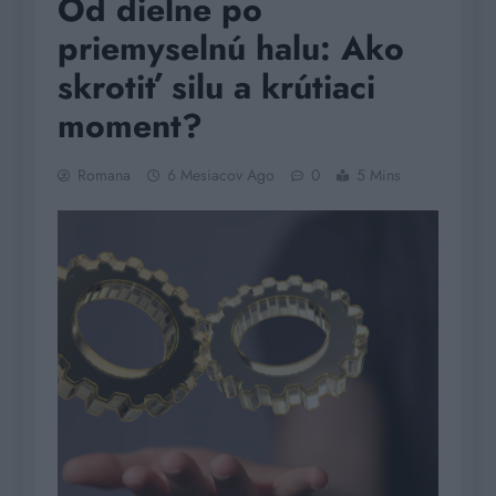
Od dielne po
priemyselnú halu: Ako
skrotiť silu a krútiaci
moment?
Romana
6 Mesiacov Ago
0
5 Mins