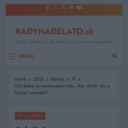
Skip
to
content
RADYNADZLATO.sk
Každý človek vie, že dobrá rada je na nezaplatenie
MENU
Home
2026
február
19
Od dielne po priemyselnú halu: Ako skrotiť silu a
krútiaci moment?
TIPY A NÁVODY