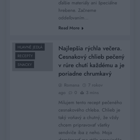
ďalšie materiály ani špeciálne
hrebene. Začneme
oddeľovaním…
Read More
Najlepšia rýchla večera.
HLAVNÉ JEDLÁ
Cesnakový chlieb pečený
RECEPTY
v rúre chutí každému a je
SNACKY
poriadne chrumkavý
Romana
7 rokov
ago
0
3 mins
Milujem tento recept pečeného
cesnakového chleba. Chlieb je
taký voňavý a chutný, že vždy
chcem pripravovať všetky
sendviče iba z neho. Moja
domácnosť ma stále presviedča