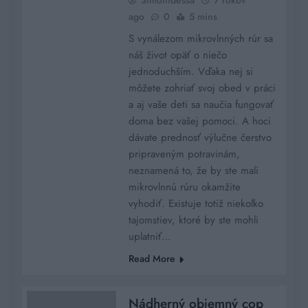
ago
0
5 mins
S vynálezom mikrovlnných rúr sa
náš život opäť o niečo
jednoduchším. Vďaka nej si
môžete zohriať svoj obed v práci
a aj vaše deti sa naučia fungovať
doma bez vašej pomoci. A hoci
dávate prednosť výlučne čerstvo
pripraveným potravinám,
neznamená to, že by ste mali
mikrovlnnú rúru okamžite
vyhodiť. Existuje totiž niekoľko
tajomstiev, ktoré by ste mohli
uplatniť…
Read More
Nádherný objemný cop