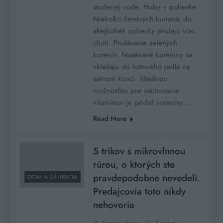
studenej vode. Huby v polievke.
Niekoľko čerstvých kuriatok do
akejkoľvek polievky pridajú viac
chuti. Pridávanie zelených
korenín. Nasekané koreniny sa
vkladajú do hotového jedla na
samom konci. Ideálnou
možnosťou pre zachovanie
vitamínov je pridať koreniny…
Read More
5 trikov s mikrovlnnou
rúrou, o ktorých ste
pravdepodobne nevedeli.
DOM A ZÁHRADA
Predajcovia toto nikdy
nehovoria
Simonidessa
7 rokov