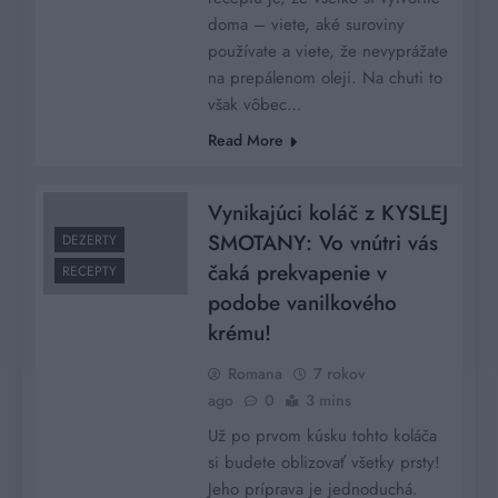
doma – viete, aké suroviny
používate a viete, že nevyprážate
na prepálenom oleji. Na chuti to
však vôbec…
Read More
Vynikajúci koláč z KYSLEJ
SMOTANY: Vo vnútri vás
DEZERTY
čaká prekvapenie v
RECEPTY
podobe vanilkového
krému!
Romana
7 rokov
ago
0
3 mins
Už po prvom kúsku tohto koláča
si budete oblizovať všetky prsty!
Jeho príprava je jednoduchá.