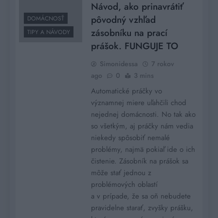
Návod, ako prinavrátiť
pôvodný vzhľad
DOMÁCNOSŤ
zásobníku na prací
TIPY A NÁVODY
prášok. FUNGUJE TO
Simonidessa
7 rokov
ago
0
3 mins
Automatické práčky vo
významnej miere uľahčili chod
nejednej domácnosti. No tak ako
so všetkým, aj práčky nám vedia
niekedy spôsobiť nemalé
problémy, najmä pokiaľ ide o ich
čistenie. Zásobník na prášok sa
môže stať jednou z
problémových oblastí
a v prípade, že sa oň nebudete
pravidelne starať, zvyšky prášku,