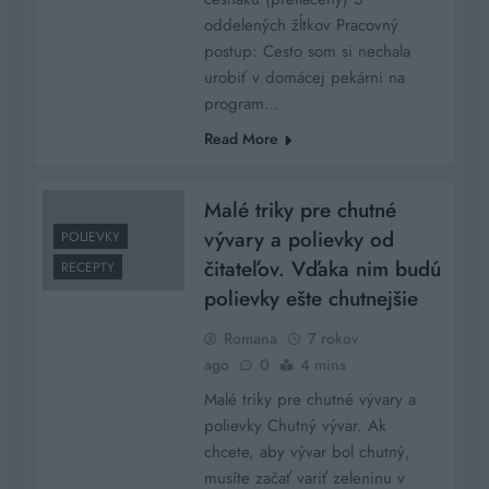
oddelených žĺtkov Pracovný
postup: Cesto som si nechala
urobiť v domácej pekárni na
program…
Read More
Malé triky pre chutné
vývary a polievky od
POLIEVKY
čitateľov. Vďaka nim budú
RECEPTY
polievky ešte chutnejšie
Romana
7 rokov
ago
0
4 mins
Malé triky pre chutné vývary a
polievky Chutný vývar. Ak
chcete, aby vývar bol chutný,
musíte začať variť zeleninu v