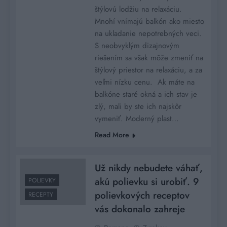
štýlovú lodžiu na relaxáciu.
Mnohí vnímajú balkón ako miesto
na ukladanie nepotrebných veci.
S neobvyklým dizajnovým
riešením sa však môže zmeniť na
štýlový priestor na relaxáciu, a za
veľmi nízku cenu. Ak máte na
balkóne staré okná a ich stav je
zlý, mali by ste ich najskôr
vymeniť. Moderný plast…
Read More
Už nikdy nebudete váhať,
akú polievku si urobiť. 9
POLIEVKY
polievkových receptov
RECEPTY
vás dokonalo zahreje