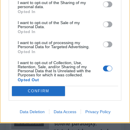
Romana
7 rokov
I want to opt-out of the Sharing of my
personal data.
ago
0
1 mins
Opted In
POTREBNÉ PRÍSADY: 1kg hladkej
I want to opt-out of the Sale of my
múky 3 celé vajcia 250 ml oleja
Personal Data.
250 ml mlieka 250 ml vody 2
Opted In
lyžičky soli 2 lyžičky cukru
I want to opt-out of processing my
droždie – používam sušené –
Personal Data for Targeted Advertising.
dala som 2 sáčky POSTUP
Opted In
PRÍPRAVY: Po vykysnutí sa cesto
I want to opt-out of Collection, Use,
rozdelí na menšie bochníky.
Retention, Sale, and/or Sharing of my
Personal Data that Is Unrelated with the
Každý bochníček sa ďalej rozdelí
Purposes for which it was collected.
na 3 kúsky a vyváľa sa 3 rulky…
Opted Out
Read More
CONFIRM
Mňam, toto určite
Data Deletion
Data Access
Privacy Policy
vyskúšajte! Recept na
HLAVNÉ JEDLÁ
solené paradajky.
TIPY A NÁVODY