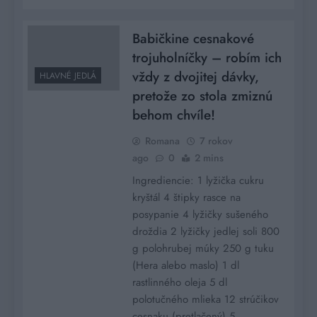
Babičkine cesnakové
trojuholníčky – robím ich
vždy z dvojitej dávky,
HLAVNÉ JEDLÁ
pretože zo stola zmiznú
behom chvíle!
Romana
7 rokov
ago
0
2 mins
Ingrediencie: 1 lyžička cukru
kryštál 4 štipky rasce na
posypanie 4 lyžičky sušeného
droždia 2 lyžičky jedlej soli 800
g polohrubej múky 250 g tuku
(Hera alebo maslo) 1 dl
rastlinného oleja 5 dl
polotučného mlieka 12 strúčikov
cesnaku (pretlačený) 5