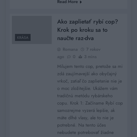
Read More
Ako zaplietať rybí cop?
Krok po kroku sa to
naučte raz-dva
KRÁSA
Romana
7 rokov
ago
0
3 mins
Milujem tento cop, pretože sa mi
zdá zaujímavejší ako obyčajný
vrkoč, zatiaľ čo zaplietanie nie je
o moc zložitejšie. Ukážem vám
tradičnú metódu rybárskeho
copu. Krok 1: Začíname Rybí cop
samozrejme vyzerá lepšie, ak
máte dlhé vlasy, ale to nie je
potrebné. Na tento účes
nebudete potrebovať žiadne