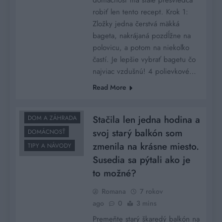
robiť len tento recept. Krok 1:
Zložky jedna čerstvá mäkká
bageta, nakrájaná pozdĺžne na
polovicu, a potom na niekoľko
častí. Je lepšie vybrať bagetu čo
najviac vzdušnú! 4 polievkové…
Read More
Stačila len jedna hodina a
DOM A ZÁHRADA
svoj starý balkón som
DOMÁCNOSŤ
zmenila na krásne miesto.
TIPY A NÁVODY
Susedia sa pýtali ako je
to možné?
Romana
7 rokov
ago
0
3 mins
Premeňte starý škaredý balkón na