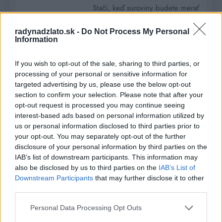
Stačí, keď suroviny budete merať
pomocou šálky, takže sa
nemusíte s ničím trápiť. Nie je
radynadzlato.sk -
Do Not Process My Personal
Information
ani suchý, pretože vo vnútri je
lahodný vanilkový krém.
If you wish to opt-out of the sale, sharing to third parties, or
Potrebujeme: Ingrediencie na
processing of your personal or sensitive information for
cesto: 1 pohár hladkej múky 1
targeted advertising by us, please use the below opt-out
celé balenie prášku do pečiva 1
section to confirm your selection. Please note that after your
pohár hrubej…
opt-out request is processed you may continue seeing
interest-based ads based on personal information utilized by
Read More
us or personal information disclosed to third parties prior to
your opt-out. You may separately opt-out of the further
disclosure of your personal information by third parties on the
Pečené slaninovo-syrové
IAB’s list of downstream participants. This information may
žemličky s báječnou
HLAVNÉ JEDLÁ
also be disclosed by us to third parties on the
IAB’s List of
chuťou! Sú krásne
RECEPTY
Downstream Participants
that may further disclose it to other
third parties.
mäkkučké a hotové
behom chvíle…
Personal Data Processing Opt Outs