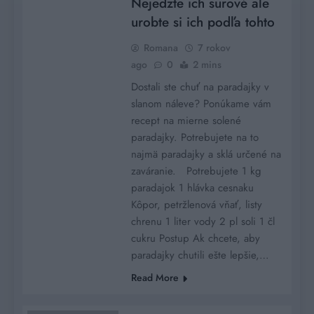
Nejedzte ich surové ale
urobte si ich podľa tohto
Romana
7 rokov
ago
0
2 mins
Dostali ste chuť na paradajky v
slanom náleve? Ponúkame vám
recept na mierne solené
paradajky. Potrebujete na to
najmä paradajky a sklá určené na
zaváranie. Potrebujete 1 kg
paradajok 1 hlávka cesnaku
Kôpor, petržlenová vňať, listy
chrenu 1 liter vody 2 pl soli 1 čl
cukru Postup Ak chcete, aby
paradajky chutili ešte lepšie,…
Read More