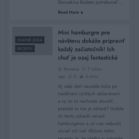
Denyakina Budete potrebovať:…
Read More
Mini hamburgre pre
návštevu dokáže pripraviť
HLAVNÉ JEDLÁ
každý začiatočník! Ich
RECEPTY
chuť je ozaj fantastická
Romana
7 rokov
ago
0
5 mins
Aj vaše deti neustále túžia po
navštívení rýchlych občerstvení
a vy im to nechcete dovoliť,
pretože to nie je zdravé? Urobte
im tento zdravší variant
hamburgerov a už viac nebudú
chcieť nič iné! Kľúčom tohto
receptu je, že všetko si vytvoríte