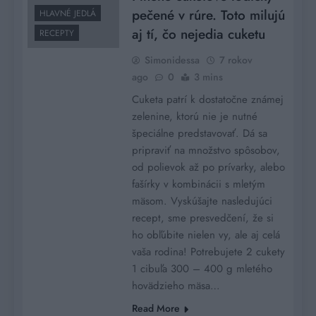
pečené v rúre. Toto milujú
HLAVNÉ JEDLÁ
aj tí, čo nejedia cuketu
RECEPTY
Simonidessa
7 rokov
ago
0
3 mins
Cuketa patrí k dostatočne známej
zelenine, ktorú nie je nutné
špeciálne predstavovať. Dá sa
pripraviť na množstvo spôsobov,
od polievok až po prívarky, alebo
fašírky v kombinácii s mletým
mäsom. Vyskúšajte nasledujúci
recept, sme presvedčení, že si
ho obľúbite nielen vy, ale aj celá
vaša rodina! Potrebujete 2 cukety
1 cibuľa 300 – 400 g mletého
hovädzieho mäsa…
Read More