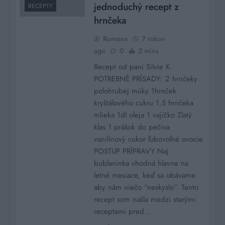
jednoduchý recept z
RECEPTY
hrnčeka
Romana
7 rokov
ago
0
2 mins
Recept od pani Silvie K.
POTREBNÉ PRÍSADY: 2 hrnčeky
polohrubej múky 1hrnček
kryštálového cukru 1,5 hrnčeka
mlieka 1dl oleja 1 vajíčko Zlatý
klas 1 prášok do pečiva
vanilínový cukor ľubovoľné ovocie
POSTUP PRÍPRAVY Naj
bublaninka vhodná hlavne na
letné mesiace, keď sa obávame
aby nám niečo “neskyslo”. Tento
recept som našla medzi starými
receptami pred…