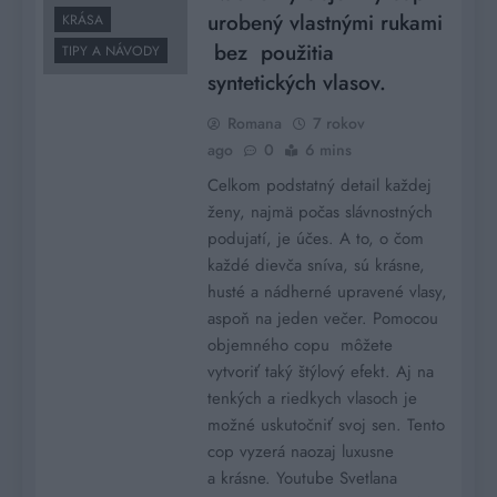
urobený vlastnými rukami
KRÁSA
bez použitia
TIPY A NÁVODY
syntetických vlasov.
Romana
7 rokov
ago
0
6 mins
Celkom podstatný detail každej
ženy, najmä počas slávnostných
podujatí, je účes. A to, o čom
každé dievča sníva, sú krásne,
husté a nádherné upravené vlasy,
aspoň na jeden večer. Pomocou
objemného copu môžete
vytvoriť taký štýlový efekt. Aj na
tenkých a riedkych vlasoch je
možné uskutočniť svoj sen. Tento
cop vyzerá naozaj luxusne
a krásne. Youtube Svetlana