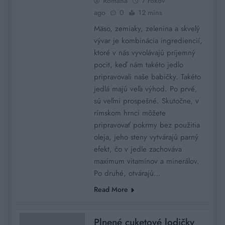
Romana
7 rokov
ago
0
12 mins
Mäso, zemiaky, zelenina a skvelý
vývar je kombinácia ingrediencií,
ktoré v nás vyvolávajú príjemný
pocit, keď nám takéto jedlo
pripravovali naše babičky. Takéto
jedlá majú veľa výhod. Po prvé,
sú veľmi prospešné. Skutočne, v
rímskom hrnci môžete
pripravovať pokrmy bez použitia
oleja, jeho steny vytvárajú parný
efekt, čo v jedle zachováva
maximum vitamínov a minerálov.
Po druhé, otvárajú…
Read More
Plnené cuketové lodičky