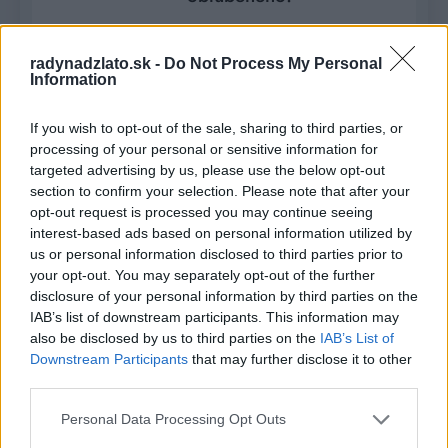
Romana
8 rokov
ago
0
2 mins
radynadzlato.sk -
Do Not Process My Personal
Information
Prísady na cesto: 1 žltok 10 dkg
práškového cukru 18 dkg masti
If you wish to opt-out of the sale, sharing to third parties, or
40 dkg hladkej múky 1 bal
processing of your personal or sensitive information for
prášku do pečiva mlieko alebo
targeted advertising by us, please use the below opt-out
smotana Plnka: marhuľový lekvár
section to confirm your selection. Please note that after your
orechy s cukrom Poleva:
opt-out request is processed you may continue seeing
čokoláda na varenie Príprava:
interest-based ads based on personal information utilized by
Cukor, žĺtky a masť vymiešame,
us or personal information disclosed to third parties prior to
your opt-out. You may separately opt-out of the further
pridáme múku zmiešanú s
disclosure of your personal information by third parties on the
práškom do pečiva a toľko mlieka
IAB’s list of downstream participants. This information may
alebo smotany aby sme dostali…
also be disclosed by us to third parties on the
IAB’s List of
Read More
Downstream Participants
that may further disclose it to other
third parties.
Personal Data Processing Opt Outs
Kuracie stehienka pečené