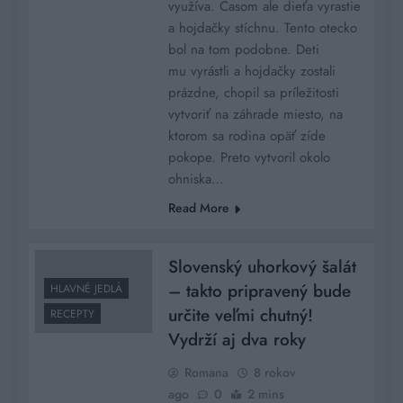
využíva. Časom ale dieťa vyrastie
a hojdačky stíchnu. Tento otecko
bol na tom podobne. Deti
mu vyrástli a hojdačky zostali
prázdne, chopil sa príležitosti
vytvoriť na záhrade miesto, na
ktorom sa rodina opäť zíde
pokope. Preto vytvoril okolo
ohniska…
Read More
Slovenský uhorkový šalát
– takto pripravený bude
HLAVNÉ JEDLÁ
určite veľmi chutný!
RECEPTY
Vydrží aj dva roky
Romana
8 rokov
ago
0
2 mins