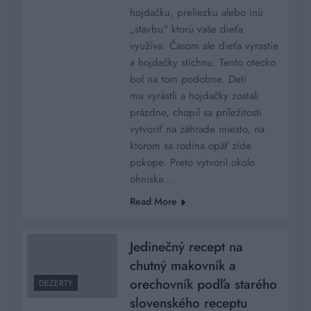
hojdačku, preliezku alebo inú
„stavbu“ ktorú vaše dieťa
využíva. Časom ale dieťa vyrastie
a hojdačky stíchnu. Tento otecko
bol na tom podobne. Deti
mu vyrástli a hojdačky zostali
prázdne, chopil sa príležitosti
vytvoriť na záhrade miesto, na
ktorom sa rodina opäť zíde
pokope. Preto vytvoril okolo
ohniska…
Read More
Jedinečný recept na
chutný makovník a
orechovník podľa starého
DEZERTY
slovenského receptu