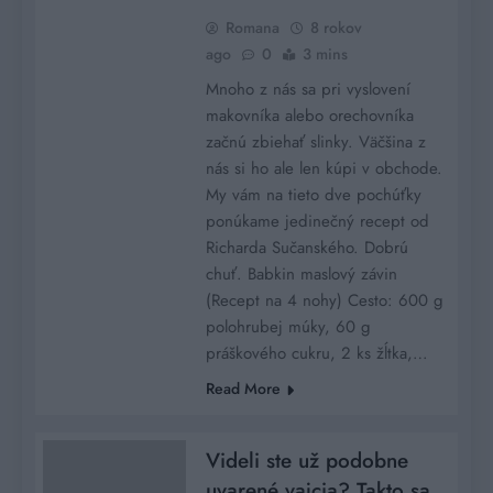
Romana
8 rokov
ago
0
3 mins
Mnoho z nás sa pri vyslovení
makovníka alebo orechovníka
začnú zbiehať slinky. Väčšina z
nás si ho ale len kúpi v obchode.
My vám na tieto dve pochúťky
ponúkame jedinečný recept od
Richarda Sučanského. Dobrú
chuť. Babkin maslový závin
(Recept na 4 nohy) Cesto: 600 g
polohrubej múky, 60 g
práškového cukru, 2 ks žĺtka,…
Read More
Videli ste už podobne
uvarené vajcia? Takto sa