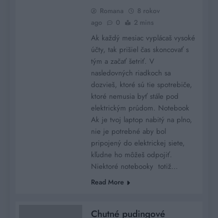
Romana
8 rokov
ago
0
2 mins
Ak každý mesiac vyplácaš vysoké
účty, tak prišiel čas skoncovať s
tým a začať šetriť. V
nasledovných riadkoch sa
dozvieš, ktoré sú tie spotrebiče,
ktoré nemusia byť stále pod
elektrickým prúdom. Notebook
Ak je tvoj laptop nabitý na plno,
nie je potrebné aby bol
pripojený do elektrickej siete,
kľudne ho môžeš odpojiť.
Niektoré notebooky totiž…
Read More
Chutné pudingové