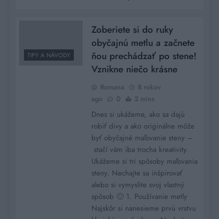
Zoberiete si do ruky
obyčajnú metlu a začnete
ňou prechádzať po stene!
TIPY A NÁVODY
Vznikne niečo krásne
Romana
8 rokov
ago
0
2 mins
Dnes si ukážeme, ako sa dajú
robiť divy a ako originálne môže
byť obyčajné maľovanie steny –
stačí vám iba trocha kreativity.
Ukážeme si tri spôsoby maľovania
steny. Nechajte sa inšpirovať
alebo si vymyslite svoj vlastný
spôsob 🙂 1. Používanie metly
Najskôr si nanesieme prvú vrstvu