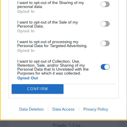
v smotanovej omáčke!
I want to opt-out of the Sharing of my
personal data.
Chutnejšie a mäkkšie
HLAVNÉ JEDLÁ
Opted In
stehienka som ešte
I want to opt-out of the Sale of my
nejedla!
Personal Data.
Opted In
Romana
8 rokov
ago
0
3 mins
I want to opt-out of processing my
Personal Data for Targeted Advertising.
Dnes sme vám priniesli jeden
Opted In
sezačný recept a to je na kuracie
I want to opt-out of Collection, Use,
stehienka pečené v smotanovej
Retention, Sale, and/or Sharing of my
Personal Data that Is Unrelated with the
omáčke. Toto je jedlo také chutné
Purposes for which it was collected.
a jedinečné že za pár sekúnd si
Opted Out
ho obľúbi každý. Mäso je extra
CONFIRM
mäkké, šťavnaté a vďaka
koreninám aromatické.Podávať
môžeme k všeliják príležitostiam,
Data Deletion
Data Access
Privacy Policy
so zemiakmi, ryžou, cestovinami
alebo dusenou zeleninou.
Prísady: 1,3 kg…