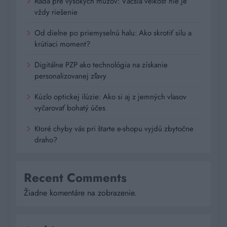
Rada pre vysokých mužov: Väčšia veľkosť nie je
vždy riešenie
Od dielne po priemyselnú halu: Ako skrotiť silu a
krútiaci moment?
Digitálne PZP ako technológia na získanie
personalizovanej zľavy
Kúzlo optickej ilúzie: Ako si aj z jemných vlasov
vyčarovať bohatý účes
Ktoré chyby vás pri štarte e-shopu vyjdú zbytočne
draho?
Recent Comments
Žiadne komentáre na zobrazenie.