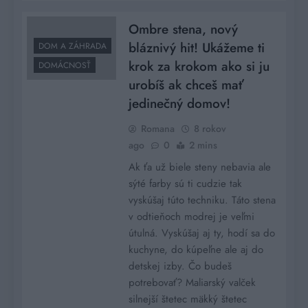
Ombre stena, nový
bláznivý hit! Ukážeme ti
DOM A ZÁHRADA
krok za krokom ako si ju
DOMÁCNOSŤ
urobíš ak chceš mať
jedinečný domov!
Romana
8 rokov
ago
0
2 mins
Ak ťa už biele steny nebavia ale
sýté farby sú ti cudzie tak
vyskúšaj túto techniku. Táto stena
v odtieňoch modrej je veľmi
útulná. Vyskúšaj aj ty, hodí sa do
kuchyne, do kúpeľne ale aj do
detskej izby. Čo budeš
potrebovať? Maliarský valček
silnejší štetec mäkký štetec