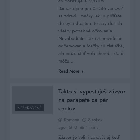
čo dokazuje aj výskum.
Samozrejme je dôležité venovať
sa zdraviu mačky, ak ju púšťáte
do bytu dbajte o to aby dostala
všetky potrebné očkovania.
Nezabudnite tiež na pravidelné
odčervovanie Mačky sú zlatučké,
ale môžu šíriť veľa chorôb, ktoré
môžu…
Read More
Takto si vypestuješ zázvor
na parapete za pár
centov
NEZARADENÉ
Romana
8 rokov
ago
0
1 mins
Zázvor je veľmi zdravý, aj keď