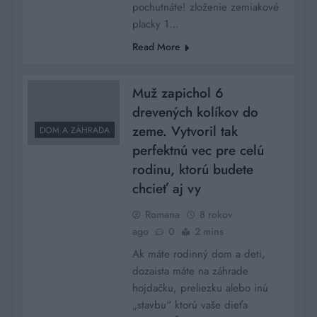
pochutnáte! zloženie zemiakové
placky 1…
Read More
Muž zapichol 6
drevených kolíkov do
zeme. Vytvoril tak
DOM A ZÁHRADA
perfektnú vec pre celú
rodinu, ktorú budete
chcieť aj vy
Romana
8 rokov
ago
0
2 mins
Ak máte rodinný dom a deti,
dozaista máte na záhrade
hojdačku, preliezku alebo inú
„stavbu“ ktorú vaše dieťa