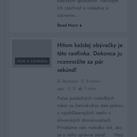
klasickým spôsobom. Nechajte
ich zaschnúť a následne si
začneme…
Read More
Hitom každej obývačky je
táto rastlinka. Dokonca ju
rozmnožíte za pár
DOM A ZÁHRADA
sekúnd!
Romana
8 rokov
ago
0
1 mins
Počas posledných niekoľkých
rokov sa Zamiokulkas stala jednou
z najobľúbenejších rastlín v
slovenských domácnostiach.
Prinášame vám niekoľko rád, ako
sa o neho správne starať. Hoci