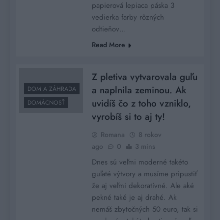
papierová lepiaca páska 3
vedierka farby rôzných
odtieňov…
Read More
Z pletiva vytvarovala guľu
a naplnila zeminou. Ak
DOM A ZÁHRADA
uvidíš čo z toho vzniklo,
DOMÁCNOSŤ
vyrobíš si to aj ty!
Romana
8 rokov
ago
0
3 mins
Dnes sú veľmi moderné takéto
guľaté výtvory a musíme pripustiť
že aj veľmi dekoratívné. Ale aké
pekné také je aj drahé. Ak
nemáš zbytočných 50 euro, tak si