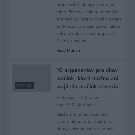
predstaviť chutnejšie jedlo od
tohto. Prísady: cukety paradajky
strúhaný syr cesnak kyslá smotana
soľ Množstvo prísad záleží natom
koľko dávok si chceš pripraviť.
Cukety umyjeme…
Read More
10 argumentov pre chov
mačiek, ktoré možno ani
majitelia mačiek nevedia!
DEZERTY
Romana
8 rokov
ago
0
4 mins
Mačka nie je len roztomilé
zviera, ale jeho blízkosť má aj
dobrý vplyv na ľudské zdravie,