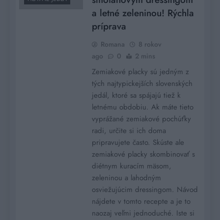
a letné zeleninou! Rýchla
príprava
Romana
8 rokov
ago
0
2 mins
Zemiakové placky sú jedným z
tých najtypickejších slovenských
jedál, ktoré sa spájajú tiež k
letnému obdobiu. Ak máte tieto
vyprážané zemiakové pochúťky
radi, určite si ich doma
pripravujete často. Skúste ale
zemiakové placky skombinovať s
diétnym kuracím mäsom,
zeleninou a lahodným
osviežujúcim dressingom. Návod
nájdete v tomto recepte a je to
naozaj veľmi jednoduché. Iste si