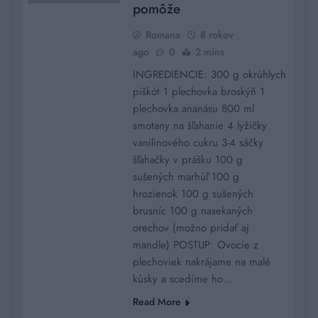
pomôže
Romana
8 rokov
ago
0
2 mins
INGREDIENCIE: 300 g okrúhlych
piškót 1 plechovka broskýň 1
plechovka ananásu 800 ml
smotany na šľahanie 4 lyžičky
vanilinového cukru 3-4 sáčky
šľahačky v prášku 100 g
sušených marhúľ 100 g
hrozienok 100 g sušených
brusníc 100 g nasekaných
orechov (možno pridať aj
mandle) POSTUP: Ovocie z
plechoviek nakrájame na malé
kúsky a scedíme ho…
Read More