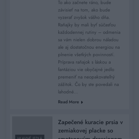
To ako začnete ráno, bude
závisieť na tom, ako bude
vyzerať zvyšok vášho dňa.
Raňajky by mali byť súčasťou
každodennej rutiny – odmenia
sa vám nielen dobrou náladou
ale aj dostatočnou energiou na
plnenie všetkých povinností.
Príprava raňajok s láskou a
fantáziou vie obyčajné jedlo
premeniť na neopakovateľný
zážitok. Čo by ste povedali na
lahodné…
Read More
Zapečené kuracie prsia v
zemiakovej placke so
smotanovým dressingom
HLAVNÉ JEDLÁ