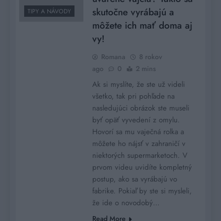
skutočne vyrábajú a
TIPY A NÁVODY
môžete ich mať doma aj
vy!
Romana
8 rokov
ago
0
2 mins
Ak si myslíte, že ste už videli
všetko, tak pri pohľade na
nasledujúci obrázok ste museli
byť opäť vyvedení z omylu.
Hovorí sa mu vaječná rolka a
môžete ho nájsť v zahraničí v
niektorých supermarketoch. V
prvom videu uvidíte kompletný
postup, ako sa vyrábajú vo
fabrike. Pokiaľ by ste si mysleli,
že ide o novodobý…
Read More