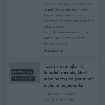
to nie je príliš typické, môžeme
sa pokúsiť rastlinu rozmnožiť.
Najjednoduchším spôsobom
množenie je oddelenie časti hľúz
pri presozování.
Komplikovanejšie metódou je
potom zakoreňovanie listov.
Radynadzlato.sk
Read More
Toasty na raňajky: 3
lahodné recepty, ktoré
HLAVNÉ JEDLÁ
máte hotové za pár minút
TIPY A NÁVODY
a chutia na jednotku
Romana
8 rokov
ago
0
6 mins