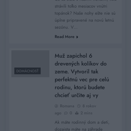
strávili toľko mesiacov vnútri
topánok? Naše nohy ešte nie sú
úplne pripravené na novú letnú
sezónu. V…
Read More
Muž zapichol 6
drevených kolíkov do
zeme. Vytvoril tak
DOMÁCNOSŤ
perfektnú vec pre celú
rodinu, ktorú budete
chcieť určite aj vy
Romana
8 rokov
ago
0
2 mins
Ak máte rodinný dom a deti,
dozaista máte na záhrade