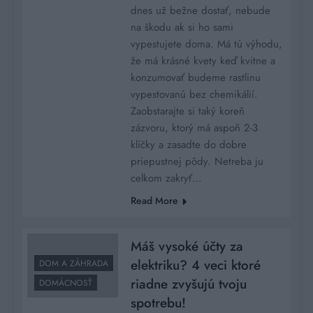
dnes už bežne dostať, nebude
na škodu ak si ho sami
vypestujete doma. Má tú výhodu,
že má krásné kvety keď kvitne a
konzumovať budeme rastlinu
vypestovanú bez chemikálií.
Zaobstarajte si taký koreň
zázvoru, ktorý má aspoň 2-3
klíčky a zasadte do dobre
priepustnej pôdy. Netreba ju
celkom zakryť…
Read More
Máš vysoké účty za
elektriku? 4 veci ktoré
DOM A ZÁHRADA
riadne zvyšujú tvoju
DOMÁCNOSŤ
spotrebu!