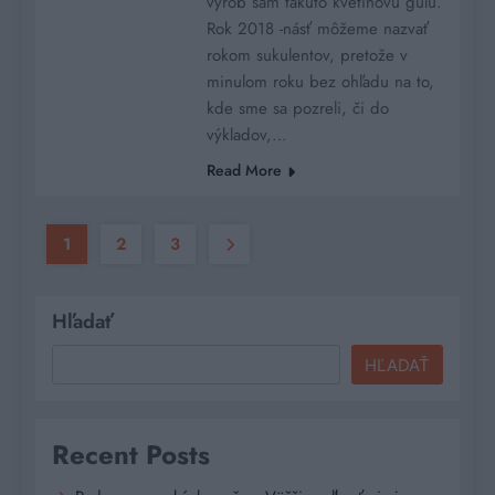
vyrob sám takúto kvetinovú guľu.
Rok 2018 -násť môžeme nazvať
rokom sukulentov, pretože v
minulom roku bez ohľadu na to,
kde sme sa pozreli, či do
výkladov,…
Read More
1
2
3
Hľadať
HĽADAŤ
Recent Posts