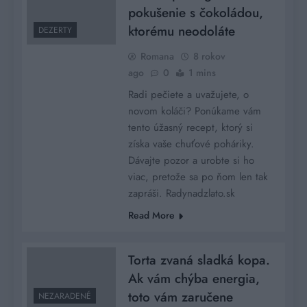
pokušenie s čokoládou,
ktorému neodoláte
DEZERTY
Romana
8 rokov
ago
0
1 mins
Radi pečiete a uvažujete, o
novom koláči? Ponúkame vám
tento úžasný recept, ktorý si
získa vaše chuťové poháriky.
Dávajte pozor a urobte si ho
viac, pretože sa po ňom len tak
zapráši. Radynadzlato.sk
Read More
Torta zvaná sladká kopa.
Ak vám chýba energia,
toto vám zaručene
NEZARADENÉ