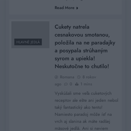
Read More
Cukety natrela
cesnakovou smotanou,
položila na ne paradajky
HLAVNÉ JEDLÁ
a posypala strúhaným
syrom a upiekla!
Neskutočne to chutilo!
Romana
8 rokov
ago
0
1 mins
Vyskúšali sme veľa cuketových
receptov ale ešte ani jeden nebol
taký fantastický ako tento!
Namiesto paradoj môže ísť na
vrch aj slanina ak máte radšej
mäsové jedlá. Ani si neviem