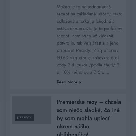
Možno je to najjednoduchší
recept na zakladané uhorky, takto
odložená uhorka je lahodná a
ostáva chrumkavá. Je to perfektný
recept, nám sa to už viackrát
potvrdilo, tak veľa šťastia k jeho
príprave! Prísady: 2 kg uhoriek
50-60 dkg cibule Zálievka: 6 dl
vody 3 dl cukor /podľa chuti/ 2
dl 10% -ného octu 0,5 dl…
Read More
Premiérske rezy – chcela
som niečo sladké, čo iné
by som mohla upiecť
DEZERTY
okrem nášho
obľubeného!