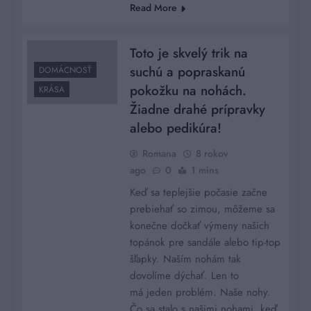
Read More
Toto je skvelý trik na
suchú a popraskanú
DOMÁCNOSŤ
pokožku na nohách.
KRÁSA
Žiadne drahé prípravky
alebo pedikúra!
Romana
8 rokov
ago
0
1 mins
Keď sa teplejšie počasie začne
prebiehať so zimou, môžeme sa
konečne dočkať výmeny našich
topánok pre sandále alebo tip-top
šľapky. Naším nohám tak
dovolíme dýchať. Len to
má jeden problém. Naše nohy.
Čo sa stalo s našimi nohami, keď