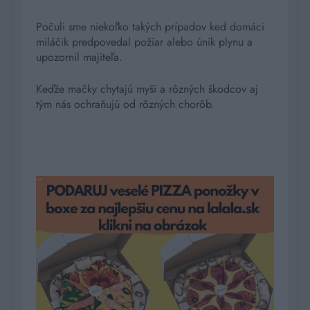
Počuli sme niekoľko takých prípadov ked domáci
miláčik predpovedal požiar alebo únik plynu a
upozornil majiteľa.
Keďže mačky chytajú myši a rôzných škodcov aj
tým nás ochraňujú od rôzných chorôb.