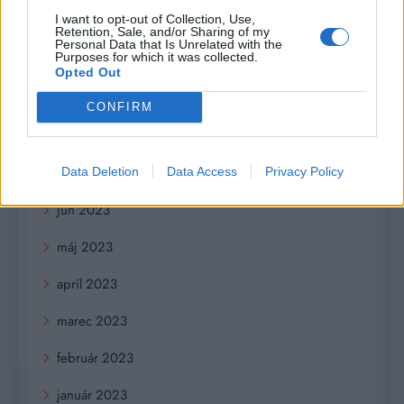
I want to opt-out of Collection, Use,
december 2023
Retention, Sale, and/or Sharing of my
Personal Data that Is Unrelated with the
Purposes for which it was collected.
november 2023
Opted Out
september 2023
CONFIRM
august 2023
júl 2023
Data Deletion
Data Access
Privacy Policy
jún 2023
máj 2023
apríl 2023
marec 2023
február 2023
január 2023