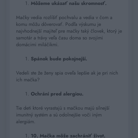
Môžeme ukázať našu skromnosť.
Mačky vedia rozlíšiť pochvalu a vedia v čom a
komu môžu dôverovať. Podľa výskumu je
najvhodnejší majiteľ pre mačky taký človek, ktorý je
samotár a trávy veľa času doma so svojimi
domácimi miláčikmi.
Spánok bude pokojnejší.
Vedeli ste že ženy spia oveľa lepšie ak je pri nich
ich mačka?
Ochráni pred alergiou.
Tie deti ktoré vyrastajú s mačkou majú silnejší
imunitný systém a sú odolnejšie voči iným
alergiám.
10. Mačka môže zachrániť život.