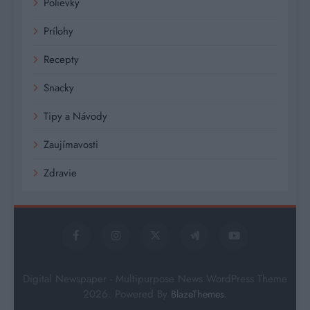
Polievky
Prílohy
Recepty
Snacky
Tipy a Návody
Zaujímavosti
Zdravie
Digital Newspaper - Multipurpose News WordPress Theme
2026. Powered By
.
BlazeThemes