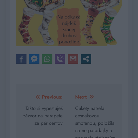
Navigácia
Previous:
Next:
v
Takto si vypestuješ
Cukety natrela
zázvor na parapete
cesnakovou
článku
za pár centov
smotanou, položila
na ne paradajky a
posypala strúhaným