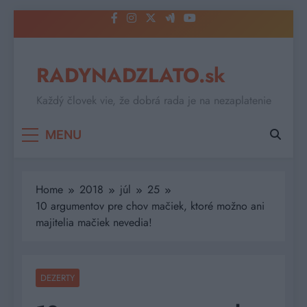
Skip
to
content
RADYNADZLATO.sk
Každý človek vie, že dobrá rada je na nezaplatenie
MENU
Home
2018
júl
25
10 argumentov pre chov mačiek, ktoré možno ani
majitelia mačiek nevedia!
DEZERTY