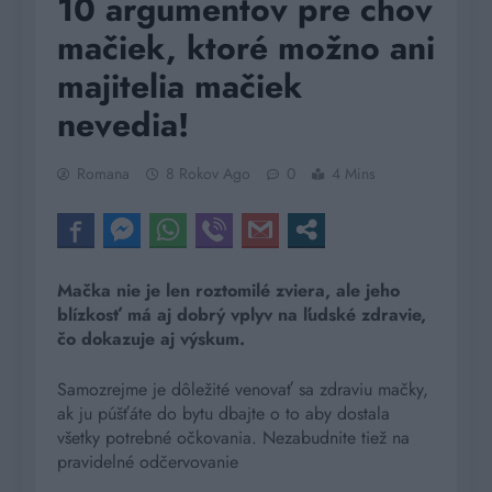
10 argumentov pre chov
mačiek, ktoré možno ani
majitelia mačiek
nevedia!
Romana
8 Rokov Ago
0
4 Mins
Mačka nie je len roztomilé zviera, ale jeho
blízkosť má aj dobrý vplyv na ľudské zdravie,
čo dokazuje aj výskum.
Samozrejme je dôležité venovať sa zdraviu mačky,
ak ju púšťáte do bytu dbajte o to aby dostala
všetky potrebné očkovania. Nezabudnite tiež na
pravidelné odčervovanie