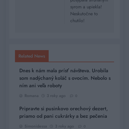
syrom a upiekla!
Neskutočne to
chutilo!
Related News
Dnes k nám mala prísť návšteva. Urobila
som nadýchaný koláč s ovocím. Nebolo s
ním ani veľa roboty
Romana
3 roky ago
0
Pripravte si pusinkovo orechový dezert,
priamo od pani cukrárky a bez pečenia
Simonidessa
3 roky ago
0