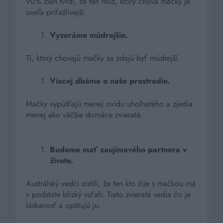
90% žien tvrdí, že ten muž, ktorý chová mačky je
oveľa príťažlivejší.
Vyzeráme múdrejšie.
Tí, ktorý chovajú mačky sa zdajú byť múdrejší.
Viacej dbáme o naše prostredie.
Mačky vypúšťajú menej oxidu uhoľnatého a zjedia
menej ako väčšie domáce zvieratá.
Budeme mať zaujímavého partnera v
živote.
Austrálský vedci zistili, že ten kto žije s mačkou má
v podstate blízký vzťah. Tieto zvieratá vedia čo je
láskavosť a opätujú ju.