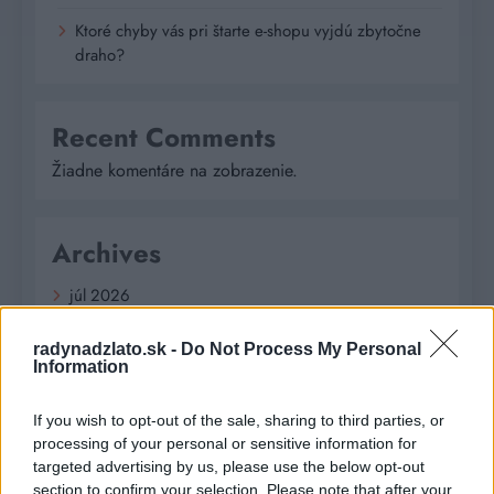
Ktoré chyby vás pri štarte e-shopu vyjdú zbytočne
draho?
Recent Comments
Žiadne komentáre na zobrazenie.
Archives
júl 2026
február 2026
radynadzlato.sk -
Do Not Process My Personal
Information
január 2026
If you wish to opt-out of the sale, sharing to third parties, or
november 2025
processing of your personal or sensitive information for
targeted advertising by us, please use the below opt-out
júl 2025
section to confirm your selection. Please note that after your