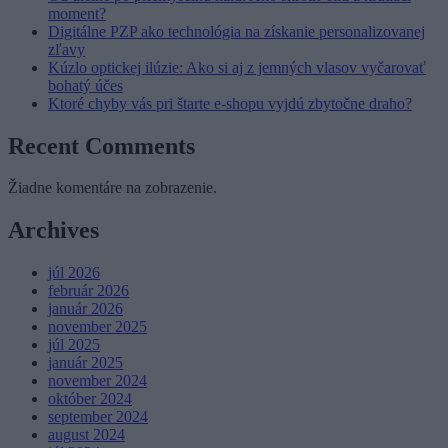
moment?
Digitálne PZP ako technológia na získanie personalizovanej
zľavy
Kúzlo optickej ilúzie: Ako si aj z jemných vlasov vyčarovať
bohatý účes
Ktoré chyby vás pri štarte e-shopu vyjdú zbytočne draho?
Recent Comments
Žiadne komentáre na zobrazenie.
Archives
júl 2026
február 2026
január 2026
november 2025
júl 2025
január 2025
november 2024
október 2024
september 2024
august 2024