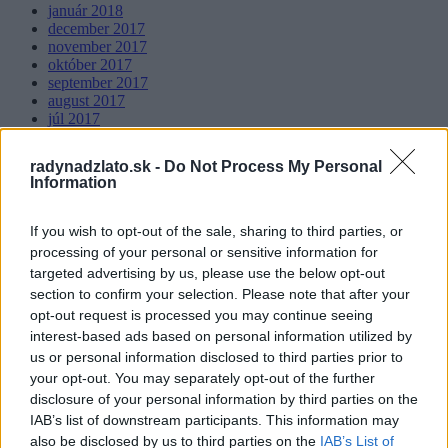
január 2018
december 2017
november 2017
október 2017
september 2017
august 2017
júl 2017
jún 2017
máj 2017
radynadzlato.sk -
Do Not Process My Personal
apríl 2017
Information
február 2017
január 2017
december 2016
If you wish to opt-out of the sale, sharing to third parties, or
november 2016
processing of your personal or sensitive information for
október 2016
targeted advertising by us, please use the below opt-out
september 2016
section to confirm your selection. Please note that after your
august 2016
opt-out request is processed you may continue seeing
júl 2016
jún 2016
interest-based ads based on personal information utilized by
us or personal information disclosed to third parties prior to
Categories
your opt-out. You may separately opt-out of the further
disclosure of your personal information by third parties on the
Dezerty
IAB’s list of downstream participants. This information may
Dom a záhrada
also be disclosed by us to third parties on the
IAB’s List of