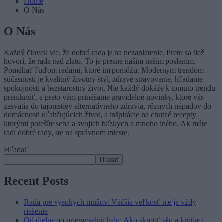
Home
O Nás
O Nás
Každý človek vie, že dobrá rada je na nezaplatenie. Preto sa tiež
hovorí, že rada nad zlato. To je presne našim našim poslaním.
Pomáhať ľuďom radami, ktoré im pomôžu. Moderným trendom
súčasnosti je kvalitný životný štýl, zdravé stravovanie, hľadanie
spokojnosti a bezstarostný život. Nie každý dokáže k tomuto trendu
preniknúť, a preto vám prinášame pravidelné novinky, ktoré vás
zasvätia do tajomstiev alternatívneho zdravia, rôznych nápadov do
domácnosti uľahčujúcich život, a inšpirácie na chutné recepty
ktorými potešíte seba a svojich blízkych a mnoho iného. Ak máte
radi dobré rady, ste na správnom mieste.
Hľadať
Hľadať
Recent Posts
Rada pre vysokých mužov: Väčšia veľkosť nie je vždy
riešenie
Od dielne po priemyselnú halu: Ako skrotiť silu a krútiaci