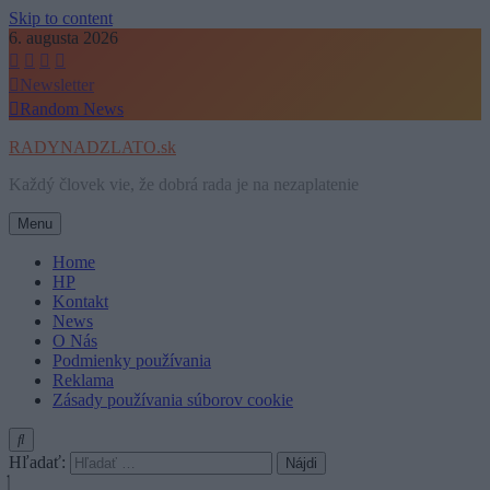
Skip to content
6. augusta 2026
Newsletter
Random News
RADYNADZLATO.sk
Každý človek vie, že dobrá rada je na nezaplatenie
Menu
Home
HP
Kontakt
News
O Nás
Podmienky používania
Reklama
Zásady používania súborov cookie
Hľadať: