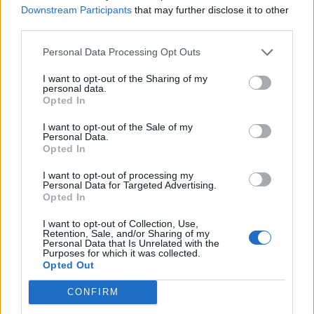
Domácnosť
Downstream Participants
that may further disclose it to other
Featured
third parties.
Hlavné jedlá
Krása
Personal Data Processing Opt Outs
Nápoje
Nezaradené
I want to opt-out of the Sharing of my
Polievky
personal data.
Prílohy
Opted In
Recepty
Snacky
I want to opt-out of the Sale of my
Tipy a Návody
Personal Data.
Zaujímavosti
Opted In
Zdravie
I want to opt-out of processing my
Personal Data for Targeted Advertising.
Digital Newspaper - Multipurpose News WordPress Theme 2026.
Opted In
Powered By
BlazeThemes
.
I want to opt-out of Collection, Use,
Retention, Sale, and/or Sharing of my
Personal Data that Is Unrelated with the
Purposes for which it was collected.
Opted Out
CONFIRM