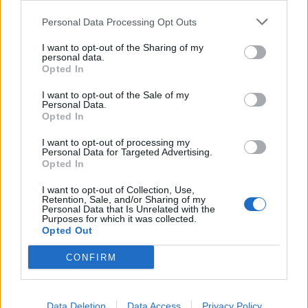
apríl 2022
Personal Data Processing Opt Outs
marec 2022
I want to opt-out of the Sharing of my
personal data.
február 2022
Opted In
január 2022
I want to opt-out of the Sale of my
Personal Data.
Opted In
december 2021
I want to opt-out of processing my
november 2021
Personal Data for Targeted Advertising.
Opted In
október 2021
I want to opt-out of Collection, Use,
Retention, Sale, and/or Sharing of my
september 2021
Personal Data that Is Unrelated with the
Purposes for which it was collected.
Opted Out
august 2021
CONFIRM
júl 2021
jún 2021
Data Deletion
Data Access
Privacy Policy