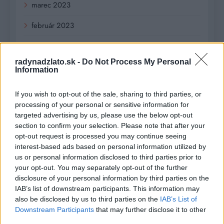
marec 2023
február 2023
január 2023
radynadzlato.sk -
Do Not Process My Personal
december 2022
Information
november 2022
If you wish to opt-out of the sale, sharing to third parties, or
processing of your personal or sensitive information for
október 2022
targeted advertising by us, please use the below opt-out
section to confirm your selection. Please note that after your
september 2022
opt-out request is processed you may continue seeing
interest-based ads based on personal information utilized by
august 2022
us or personal information disclosed to third parties prior to
júl 2022
your opt-out. You may separately opt-out of the further
disclosure of your personal information by third parties on the
jún 2022
IAB’s list of downstream participants. This information may
also be disclosed by us to third parties on the
IAB’s List of
máj 2022
Downstream Participants
that may further disclose it to other
third parties.