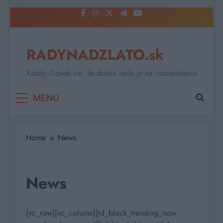
Skip
to
content
RADYNADZLATO.sk
Každý človek vie, že dobrá rada je na nezaplatenie
MENU
Home
News
News
[vc_row][vc_column][td_block_trending_now