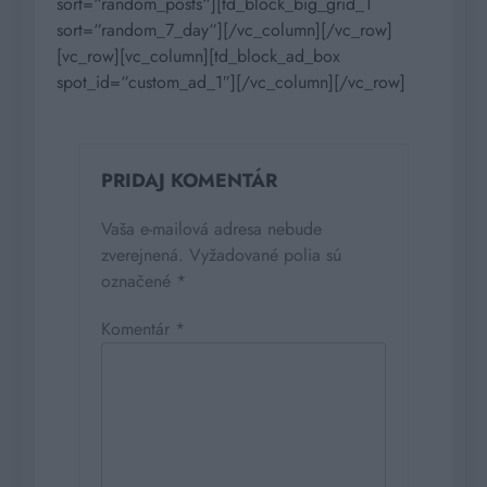
sort=“random_posts“][td_block_big_grid_1
sort=“random_7_day“][/vc_column][/vc_row]
[vc_row][vc_column][td_block_ad_box
spot_id=“custom_ad_1″][/vc_column][/vc_row]
PRIDAJ KOMENTÁR
Vaša e-mailová adresa nebude
zverejnená.
Vyžadované polia sú
označené
*
Komentár
*