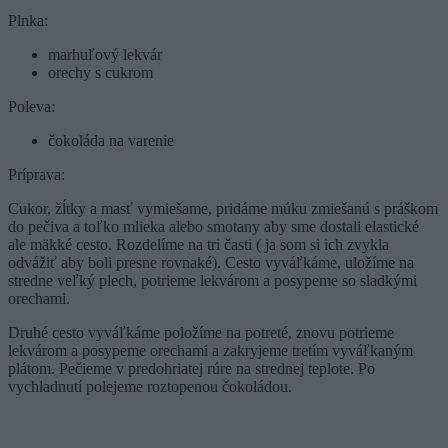
Plnka:
marhuľový lekvár
orechy s cukrom
Poleva:
čokoláda na varenie
Príprava:
Cukor, žĺtky a masť vymiešame, pridáme múku zmiešanú s práškom
do pečiva a toľko mlieka alebo smotany aby sme dostali elastické
ale mäkké cesto. Rozdelíme na tri časti ( ja som si ich zvykla
odvážiť aby boli presne rovnaké). Cesto vyváľkáme, uložíme na
stredne veľký plech, potrieme lekvárom a posypeme so sladkými
orechami.
Druhé cesto vyváľkáme položíme na potreté, znovu potrieme
lekvárom a posypeme orechami a zakryjeme tretím vyváľkaným
plátom. Pečieme v predohriatej rúre na strednej teplote. Po
vychladnutí polejeme roztopenou čokoládou.