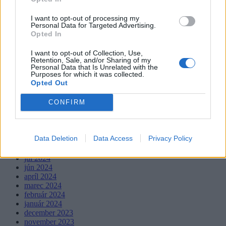
Recent Comments
I want to opt-out of processing my
Žiadne komentáre na zobrazenie.
Personal Data for Targeted Advertising.
Opted In
Archives
I want to opt-out of Collection, Use,
Retention, Sale, and/or Sharing of my
Personal Data that Is Unrelated with the
júl 2026
Purposes for which it was collected.
február 2026
Opted Out
január 2026
november 2025
CONFIRM
júl 2025
január 2025
november 2024
október 2024
Data Deletion
Data Access
Privacy Policy
september 2024
august 2024
júl 2024
jún 2024
apríl 2024
marec 2024
február 2024
január 2024
december 2023
november 2023