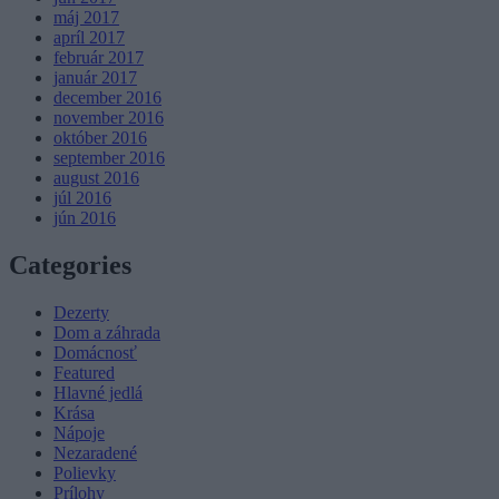
máj 2017
apríl 2017
február 2017
január 2017
december 2016
november 2016
október 2016
september 2016
august 2016
júl 2016
jún 2016
Categories
Dezerty
Dom a záhrada
Domácnosť
Featured
Hlavné jedlá
Krása
Nápoje
Nezaradené
Polievky
Prílohy