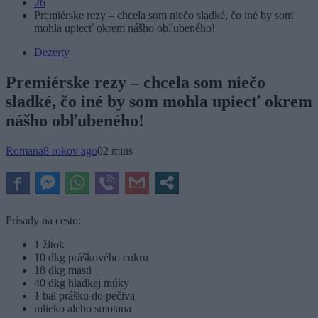
26
Premiérske rezy – chcela som niečo sladké, čo iné by som
mohla upiecť okrem nášho obľubeného!
Dezerty
Premiérske rezy – chcela som niečo
sladké, čo iné by som mohla upiecť okrem
nášho obľubeného!
Romana
8 rokov ago
0
2 mins
Prísady na cesto:
1 žltok
10 dkg práškového cukru
18 dkg masti
40 dkg hladkej múky
1 bal prášku do pečiva
mlieko alebo smotana