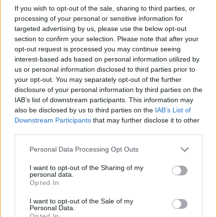
If you wish to opt-out of the sale, sharing to third parties, or
Romana
3 roky ago
3 roky ago
0
processing of your personal or sensitive information for
Pripravte si pusinkovo orechový dezert,
targeted advertising by us, please use the below opt-out
section to confirm your selection. Please note that after your
priamo od pani cukrárky a bez pečenia
opt-out request is processed you may continue seeing
interest-based ads based on personal information utilized by
Simonidessa
3 roky ago
3 roky ago
0
us or personal information disclosed to third parties prior to
Hľadať
your opt-out. You may separately opt-out of the further
Hľadať
disclosure of your personal information by third parties on the
IAB’s list of downstream participants. This information may
Recent Posts
also be disclosed by us to third parties on the
IAB’s List of
Downstream Participants
that may further disclose it to other
Rada pre vysokých mužov: Väčšia veľkosť nie je vždy
third parties.
riešenie
Od dielne po priemyselnú halu: Ako skrotiť silu a krútiaci
Personal Data Processing Opt Outs
moment?
Digitálne PZP ako technológia na získanie personalizovanej
I want to opt-out of the Sharing of my
zľavy
personal data.
Kúzlo optickej ilúzie: Ako si aj z jemných vlasov vyčarovať
Opted In
bohatý účes
Ktoré chyby vás pri štarte e-shopu vyjdú zbytočne draho?
I want to opt-out of the Sale of my
Personal Data.
Opted In