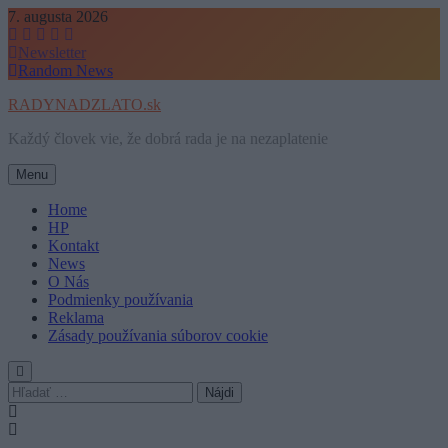
Skip
7. augusta 2026
to
content
Newsletter
Random News
RADYNADZLATO.sk
Každý človek vie, že dobrá rada je na nezaplatenie
Menu
Home
HP
Kontakt
News
O Nás
Podmienky používania
Reklama
Zásady používania súborov cookie
Hľadať: