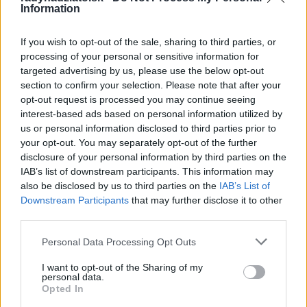
júl 2023
Information
jún 2023
If you wish to opt-out of the sale, sharing to third parties, or
máj 2023
processing of your personal or sensitive information for
targeted advertising by us, please use the below opt-out
apríl 2023
section to confirm your selection. Please note that after your
opt-out request is processed you may continue seeing
marec 2023
interest-based ads based on personal information utilized by
us or personal information disclosed to third parties prior to
február 2023
your opt-out. You may separately opt-out of the further
disclosure of your personal information by third parties on the
január 2023
IAB’s list of downstream participants. This information may
also be disclosed by us to third parties on the
IAB’s List of
december 2022
Downstream Participants
that may further disclose it to other
third parties.
november 2022
Personal Data Processing Opt Outs
október 2022
I want to opt-out of the Sharing of my
personal data.
september 2022
Opted In