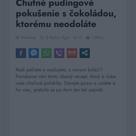
Chutné pudingové
pokušenie s čokoládou,
ktorému neodoláte
Romana
8 Rokov Ago
0
1 Mins
Radi pečiete a uvažujete, o novom koláči?
Ponúkame vám tento úžasný recept, ktorý si získa
vaše chuťové poháriky. Dávajte pozor a urobte si
ho viac, pretože sa po ňom len tak zapráši.