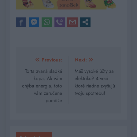
Navigácia
Previous:
Next:
v
Torta zvaná sladká
Máš vysoké účty za
kopa. Ak vám
elektriku? 4 veci
článku
chýba energia, toto
ktoré riadne zvyšujú
vám zaručene
tvoju spotrebu!
pomôže