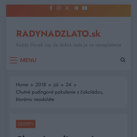
Skip
to
content
RADYNADZLATO.sk
Každý človek vie, že dobrá rada je na nezaplatenie
MENU
Home
2018
júl
24
Chutné pudingové pokušenie s čokoládou,
ktorému neodoláte
DEZERTY