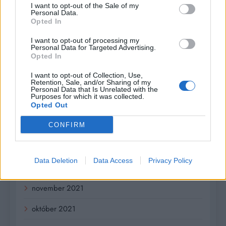
august 2022
I want to opt-out of the Sale of my
Personal Data.
júl 2022
Opted In
I want to opt-out of processing my
jún 2022
Personal Data for Targeted Advertising.
Opted In
máj 2022
I want to opt-out of Collection, Use,
Retention, Sale, and/or Sharing of my
apríl 2022
Personal Data that Is Unrelated with the
Purposes for which it was collected.
marec 2022
Opted Out
február 2022
CONFIRM
január 2022
Data Deletion
Data Access
Privacy Policy
december 2021
november 2021
október 2021