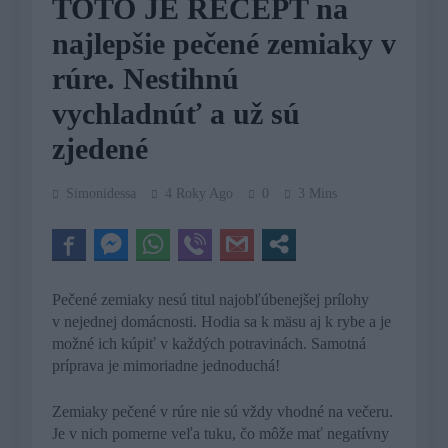
TOTO JE RECEPT na
najlepšie pečené zemiaky v
rúre. Nestihnú
vychladnúť a už sú
zjedené
Simonidessa
4 Roky Ago
0
3 Mins
Pečené zemiaky nesú titul najobľúbenejšej prílohy
v nejednej domácnosti. Hodia sa k mäsu aj k rybe a je
možné ich kúpiť v každých potravinách. Samotná
príprava je mimoriadne jednoduchá!
Zemiaky pečené v rúre nie sú vždy vhodné na večeru.
Je v nich pomerne veľa tuku, čo môže mať negatívny