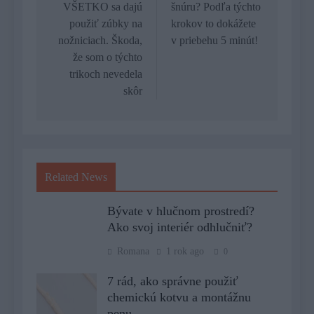
VŠETKO sa dajú
šnúru? Podľa týchto
článku
použiť zúbky na
krokov to dokážete
nožniciach. Škoda,
v priebehu 5 minút!
že som o týchto
trikoch nevedela
skôr
Related News
Bývate v hlučnom prostredí?
Ako svoj interiér odhlučniť?
Romana
1 rok ago
0
7 rád, ako správne použiť
chemickú kotvu a montážnu
penu