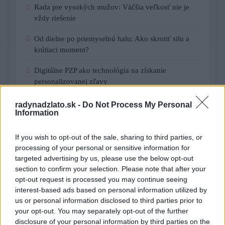
Rada pre vysokých mužov: Väčšia veľkosť nie je
vždy riešenie
Od dielne po priemyselnú halu: Ako skrotiť silu a
krútiaci moment?
Digitálne PZP ako technológia na získanie
personalizovanej zľavy
Kúzlo optickej ilúzie: Ako si aj z jemných vlasov
radynadzlato.sk -
Do Not Process My Personal
Information
vyčarovať bohatý účes
Ktoré chyby vás pri štarte e-shopu vyjdú zbytočne
If you wish to opt-out of the sale, sharing to third parties, or
draho?
processing of your personal or sensitive information for
targeted advertising by us, please use the below opt-out
section to confirm your selection. Please note that after your
opt-out request is processed you may continue seeing
Recent Comments
interest-based ads based on personal information utilized by
Žiadne komentáre na zobrazenie.
us or personal information disclosed to third parties prior to
your opt-out. You may separately opt-out of the further
disclosure of your personal information by third parties on the