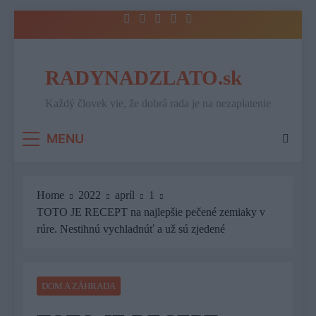
Skip
to
content
RADYNADZLATO.sk
Každý človek vie, že dobrá rada je na nezaplatenie
MENU
Home
2022
apríl
1
TOTO JE RECEPT na najlepšie pečené zemiaky v
rúre. Nestihnú vychladnúť a už sú zjedené
DOM A ZÁHRADA