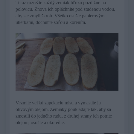
Teraz rozrežte každý zemiak hľuzu pozdĺžne na
polovicu. Znova ich opláchnite pod studenou vodou,
aby ste zmyli škrob. Všetko osušte papierovými
utierkami, dochuťte soľou a korením.
Vezmite veľkú zapekaciu misu a vymastite ju
olivovým olejom. Zemiaky poukladajte tak, aby sa
zmestili do jedného radu, z druhej strany ich potrite
olejom, osoľte a okoreňte.