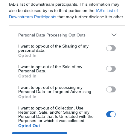
Archives
IAB’s list of downstream participants. This information may
also be disclosed by us to third parties on the
IAB’s List of
júl 2026
Downstream Participants
that may further disclose it to other
third parties.
február 2026
Personal Data Processing Opt Outs
január 2026
I want to opt-out of the Sharing of my
personal data.
november 2025
Opted In
júl 2025
I want to opt-out of the Sale of my
Personal Data.
Opted In
január 2025
I want to opt-out of processing my
november 2024
Personal Data for Targeted Advertising.
Opted In
október 2024
I want to opt-out of Collection, Use,
Retention, Sale, and/or Sharing of my
september 2024
Personal Data that Is Unrelated with the
Purposes for which it was collected.
Opted Out
august 2024