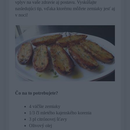
vplyv na vaše zdravie aj postavu. Vyskúšajte
nasledujúci tip, vďaka ktorému môžete zemiaky jesť aj
v noci!
Čo na to potrebujete?
4 väčšie zemiaky
1/3 čl mletého kajenského korenia
3 pl citrónovej šťavy
Olivový olej