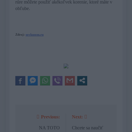
rúre môžete použiť akékoľvek korenie, ktoré máte v
obľube.
Zdroj:
sovkusom.ru
Previous:
Next:
Navigácia
v
NA TOTO
Chcete sa naučiť