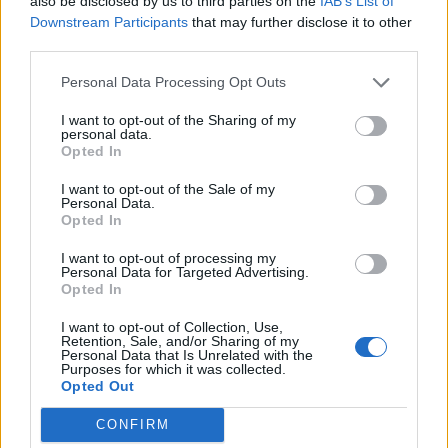
Od dielne po priemyselnú halu: Ako skrotiť silu a
also be disclosed by us to third parties on the
IAB’s List of
Downstream Participants
that may further disclose it to other
krútiaci moment?
third parties.
Digitálne PZP ako technológia na získanie
Personal Data Processing Opt Outs
personalizovanej zľavy
I want to opt-out of the Sharing of my
Kúzlo optickej ilúzie: Ako si aj z jemných vlasov
personal data.
vyčarovať bohatý účes
Opted In
I want to opt-out of the Sale of my
Ktoré chyby vás pri štarte e-shopu vyjdú zbytočne
Personal Data.
draho?
Opted In
I want to opt-out of processing my
Personal Data for Targeted Advertising.
Recent Comments
Opted In
Žiadne komentáre na zobrazenie.
I want to opt-out of Collection, Use,
Retention, Sale, and/or Sharing of my
Personal Data that Is Unrelated with the
Purposes for which it was collected.
Archives
Opted Out
CONFIRM
júl 2026