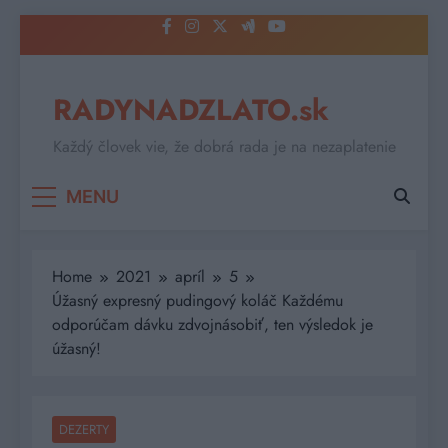
Skip
to
content
RADYNADZLATO.sk
Každý človek vie, že dobrá rada je na nezaplatenie
MENU
Home
2021
apríl
5
Úžasný expresný pudingový koláč Každému
odporúčam dávku zdvojnásobiť, ten výsledok je
úžasný!
DEZERTY