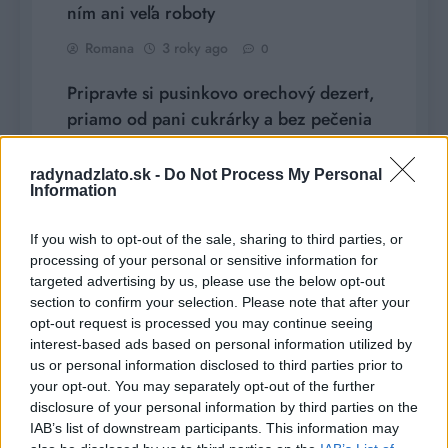
ním ani veľa roboty
Romana
3 roky ago
0
Pripravte si pusinkovo orechový dezert,
priamo od pani cukrárky a bez pečenia
Simonidessa
3 roky ago
0
radynadzlato.sk -
Do Not Process My Personal
Information
Hľadať
If you wish to opt-out of the sale, sharing to third parties, or
processing of your personal or sensitive information for
HĽADAŤ
targeted advertising by us, please use the below opt-out
section to confirm your selection. Please note that after your
opt-out request is processed you may continue seeing
Recent Posts
interest-based ads based on personal information utilized by
us or personal information disclosed to third parties prior to
Rada pre vysokých mužov: Väčšia veľkosť nie je
your opt-out. You may separately opt-out of the further
disclosure of your personal information by third parties on the
vždy riešenie
IAB’s list of downstream participants. This information may