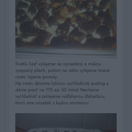
Svetlú časť vylejeme na vymastený a múkou
vysypaný plech, potom na neho vylejeme tmavé
cesto- lejeme pomaly.
Na cesto dávame lyžicou vychladnutý puding a
dáme piecť na 175 asi 30 minút Necháme
vychladnúť a polejeme vyšľahanou šľahačkou,
ktorú sme zmiešali s kyslou smotanou .