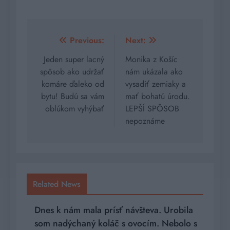
Navigácia
Previous:
Next:
v
Jeden super lacný
Monika z Košíc
spôsob ako udržať
nám ukázala ako
článku
komáre ďaleko od
vysadiť zemiaky a
bytu! Budú sa vám
mať bohatú úrodu.
oblúkom vyhýbať
LEPŠÍ SPÔSOB
nepoznáme
Related News
Dnes k nám mala prísť návšteva. Urobila
som nadýchaný koláč s ovocím. Nebolo s