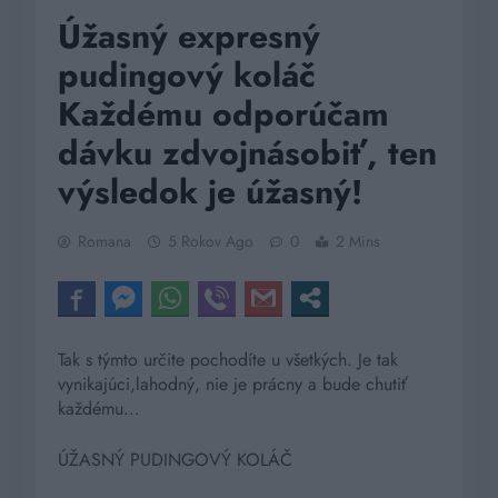
Úžasný expresný
pudingový koláč
Každému odporúčam
dávku zdvojnásobiť, ten
výsledok je úžasný!
Romana
5 Rokov Ago
0
2 Mins
Tak s týmto určite pochodíte u všetkých. Je tak
vynikajúci,lahodný, nie je prácny a bude chutiť
každému…
ÚŽASNÝ PUDINGOVÝ KOLÁČ