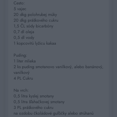
Cesto:
5 vajec
20 dkg polohrubej múky
20 dkg práškového cukru
1,5 ČL sódy bicarbóny
0,7 dl oleja
0,5 dl vody
1 kopcovitú lyžicu kakaa
Puding:
1 liter mlieka
2 ks puding smotanovo vanilkový, alebo banánový,
vanilkový
4 PL Cukru
Na vrch:
0,5 litra kyslej smotany
0,5 litra šľahačkovej smotany
3 PL práškového cukru
na ozdobu čkoládové guľôčky alebo strúhanú