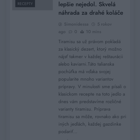
lepšie nejedol. Skvelá
RECEPTY
náhrada za drahé koláče
Simonidessa
5 rokov
ago
0
10 mins
Tiramisu sa už právom pokladá
za klasický dezert, ktorý možno
nájsť takmer v každej reštaurácii
alebo kaviarni.Táto talianska
pochúťka má vďaka svojej
popularite mnoho variantov
prípravy. V minulosti sme písali o
klasickom recepte na toto jedlo a
dnes vám predstavíme rozličné
varianty tiramisu. Príprava
tiramisu sa môže, rovnako ako pri
iných jedlách, každej gazdinke
podariť…