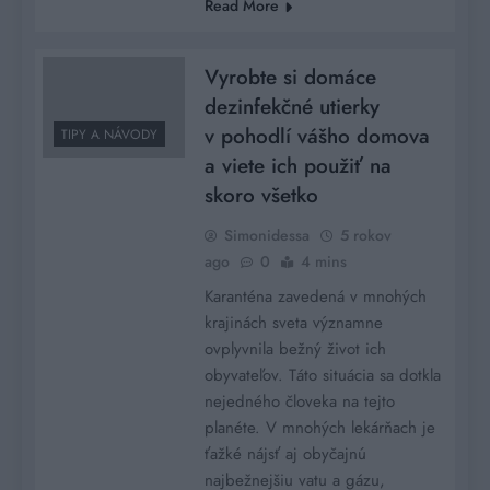
Read More
Vyrobte si domáce
dezinfekčné utierky
v pohodlí vášho domova
TIPY A NÁVODY
a viete ich použiť na
skoro všetko
Simonidessa
5 rokov
ago
0
4 mins
Karanténa zavedená v mnohých
krajinách sveta významne
ovplyvnila bežný život ich
obyvateľov. Táto situácia sa dotkla
nejedného človeka na tejto
planéte. V mnohých lekárňach je
ťažké nájsť aj obyčajnú
najbežnejšiu vatu a gázu,