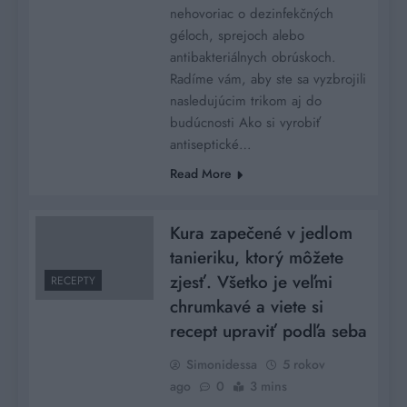
nehovoriac o dezinfekčných
géloch, sprejoch alebo
antibakteriálnych obrúskoch.
Radíme vám, aby ste sa vyzbrojili
nasledujúcim trikom aj do
budúcnosti Ako si vyrobiť
antiseptické…
Read More
Kura zapečené v jedlom
tanieriku, ktorý môžete
zjesť. Všetko je veľmi
RECEPTY
chrumkavé a viete si
recept upraviť podľa seba
Simonidessa
5 rokov
ago
0
3 mins