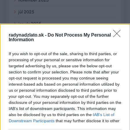
júl 2025
január 2025
november 2024
radynadzlato.sk -
Do Not Process My Personal
Information
október 2024
If you wish to opt-out of the sale, sharing to third parties, or
september 2024
processing of your personal or sensitive information for
targeted advertising by us, please use the below opt-out
august 2024
section to confirm your selection. Please note that after your
opt-out request is processed you may continue seeing
júl 2024
interest-based ads based on personal information utilized by
us or personal information disclosed to third parties prior to
jún 2024
your opt-out. You may separately opt-out of the further
disclosure of your personal information by third parties on the
apríl 2024
IAB’s list of downstream participants. This information may
also be disclosed by us to third parties on the
IAB’s List of
marec 2024
Downstream Participants
that may further disclose it to other
third parties.