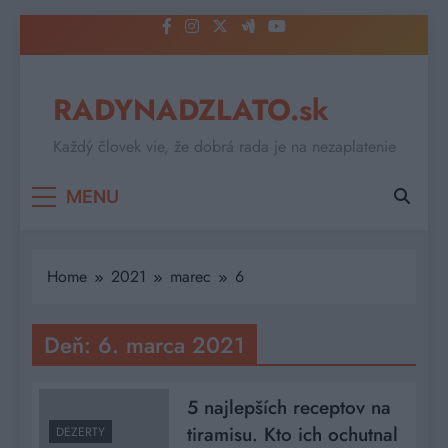
Skip
to
content
RADYNADZLATO.sk
Každý človek vie, že dobrá rada je na nezaplatenie
MENU
Home
2021
marec
6
Deň:
6. marca 2021
5 najlepších receptov na
tiramisu. Kto ich ochutnal
DEZERTY