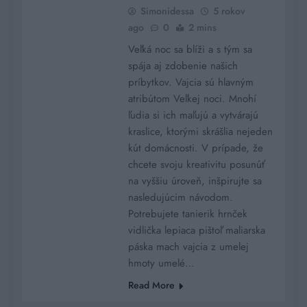
Simonidessa
5 rokov
ago
0
2 mins
Veľká noc sa blíži a s tým sa
spája aj zdobenie našich
príbytkov. Vajcia sú hlavným
atribútom Veľkej noci. Mnohí
ľudia si ich maľujú a vytvárajú
kraslice, ktorými skrášlia nejeden
kút domácnosti. V prípade, že
chcete svoju kreativitu posunúť
na vyššiu úroveň, inšpirujte sa
nasledujúcim návodom.
Potrebujete tanierik hrnček
vidlička lepiaca pištoľ maliarska
páska mach vajcia z umelej
hmoty umelé…
Read More