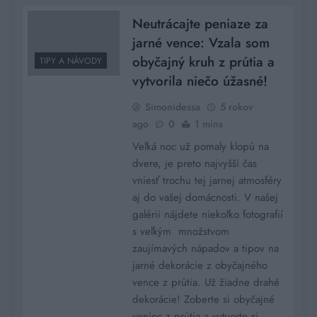
Neutrácajte peniaze za
jarné vence: Vzala som
obyčajný kruh z prútia a
TIPY A NÁVODY
vytvorila niečo úžasné!
Simonidessa
5 rokov
ago
0
1 mins
Veľká noc už pomaly klopú na
dvere, je preto najvyšší čas
vniesť trochu tej jarnej atmosféry
aj do vašej domácnosti. V našej
galérii nájdete niekoľko fotografií
s veľkým množstvom
zaujímavých nápadov a tipov na
jarné dekorácie z obyčajného
vence z prútia. Už žiadne drahé
dekorácie! Zoberte si obyčajné
veniec z prútia a vytvorte si