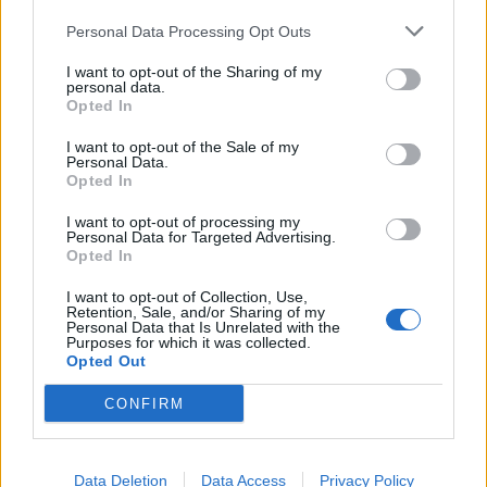
február 2024
Personal Data Processing Opt Outs
január 2024
I want to opt-out of the Sharing of my
personal data.
december 2023
Opted In
november 2023
I want to opt-out of the Sale of my
Personal Data.
september 2023
Opted In
I want to opt-out of processing my
august 2023
Personal Data for Targeted Advertising.
Opted In
júl 2023
I want to opt-out of Collection, Use,
jún 2023
Retention, Sale, and/or Sharing of my
Personal Data that Is Unrelated with the
Purposes for which it was collected.
máj 2023
Opted Out
apríl 2023
CONFIRM
marec 2023
Data Deletion
Data Access
Privacy Policy