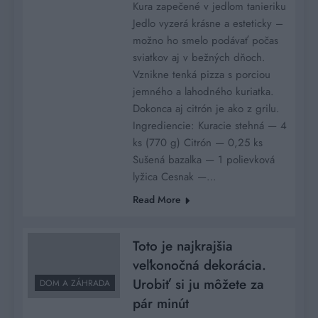
Kura zapečené v jedlom tanieriku
Jedlo vyzerá krásne a esteticky –
možno ho smelo podávať počas
sviatkov aj v bežných dňoch.
Vznikne tenká pizza s porciou
jemného a lahodného kuriatka.
Dokonca aj citrón je ako z grilu.
Ingrediencie: Kuracie stehná — 4
ks (770 g) Citrón — 0,25 ks
Sušená bazalka — 1 polievková
lyžica Cesnak —…
Read More
Toto je najkrajšia
veľkonočná dekorácia.
Urobiť si ju môžete za
DOM A ZÁHRADA
pár minút