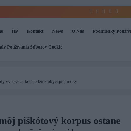
e
HP
Kontakt
News
O Nás
Podmienky Použív
ady Používania Súborov Cookie
ždy vysoký aj keď je len z obyčajnej múky
 môj piškótový korpus ostane