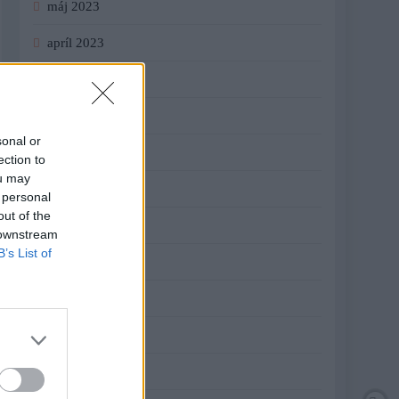
máj 2023
apríl 2023
marec 2023
február 2023
sonal or
január 2023
ection to
ou may
december 2022
 personal
out of the
november 2022
 downstream
B’s List of
október 2022
september 2022
august 2022
júl 2022