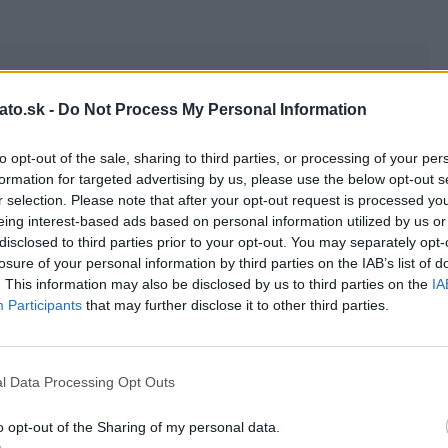
us:
Next:
ato.sk -
Do Not Process My Personal Information
eva
Ako vybrať ideálny sedaciu súpravu do zimnej
stu
záhrady?
to opt-out of the sale, sharing to third parties, or processing of your per
formation for targeted advertising by us, please use the below opt-out s
r selection. Please note that after your opt-out request is processed y
eing interest-based ads based on personal information utilized by us or
disclosed to third parties prior to your opt-out. You may separately opt-
losure of your personal information by third parties on the IAB’s list of
. This information may also be disclosed by us to third parties on the
IA
Participants
that may further disclose it to other third parties.
Pripravte si pusinkovo orechový dezert, priamo od
veľa
pani cukrárky a bez pečenia
Simonidessa
3 roky ago
0
l Data Processing Opt Outs
o opt-out of the Sharing of my personal data.