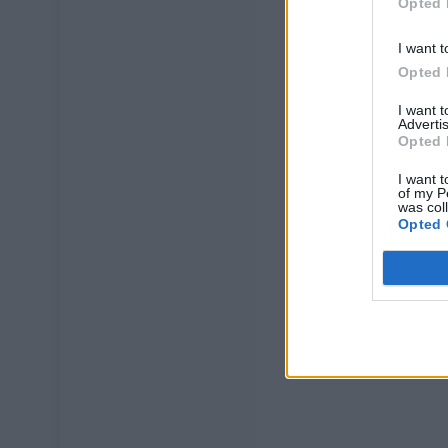
Opted 
I want t
Opted 
I want 
Advertis
Opted 
I want t
of my P
was col
Opted 