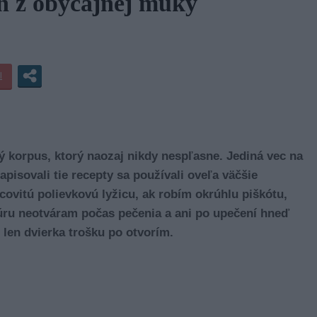
en z obyčajnej múky
 korpus, ktorý naozaj nikdy nespľasne. Jediná vec na
apisovali tie recepty sa používali oveľa väčšie
covitú polievkovú lyžicu, ak robím okrúhlu piškótu,
Rúru neotváram počas pečenia a ani po upečení hneď
 len dvierka trošku po otvorím.