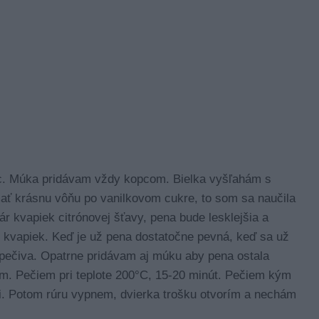
ec. Múka pridávam vždy kopcom. Bielka vyšľahám s
ť krásnu vôňu po vanilkovom cukre, to som sa naučila
ár kvapiek citrónovej šťavy, pena bude lesklejšia a
ár kvapiek. Keď je už pena dostatočne pevná, keď sa už
 pečiva. Opatrne pridávam aj múku aby pena ostala
m. Pečiem pri teplote 200°C, 15-20 minút. Pečiem kým
i. Potom rúru vypnem, dvierka trošku otvorím a nechám