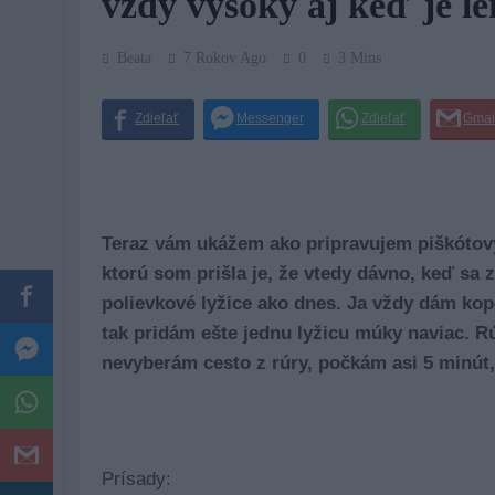
vždy vysoký aj keď je l
Beata
7 Rokov Ago
0
3 Mins
Teraz vám ukážem ako pripravujem piškótový
ktorú som prišla je, že vtedy dávno, keď sa z
polievkové lyžice ako dnes. Ja vždy dám kop
tak pridám ešte jednu lyžicu múky naviac. 
nevyberám cesto z rúry, počkám asi 5 minút,
Prísady: