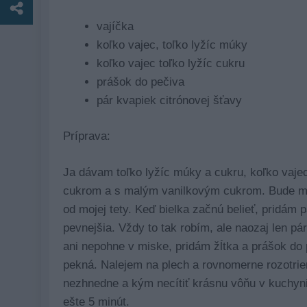
vajíčka
koľko vajec, toľko lyžíc múky
koľko vajec toľko lyžíc cukru
prášok do pečiva
pár kvapiek citrónovej šťavy
Príprava:
Ja dávam toľko lyžíc múky a cukru, koľko vaj
cukrom a s malým vanilkovým cukrom. Bude ma
od mojej tety. Keď bielka začnú belieť, pridám p
pevnejšia. Vždy to tak robím, ale naozaj len p
ani nepohne v miske, pridám žĺtka a prášok do
pekná. Nalejem na plech a rovnomerne rozotrie
nezhnedne a kým necítiť krásnu vôňu v kuchyn
ešte 5 minút.