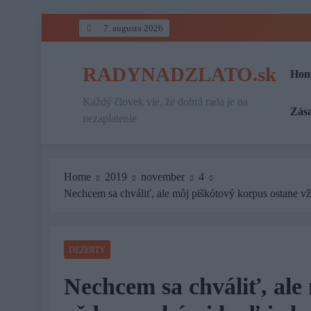
Skip
7. augusta 2026
to
content
RADYNADZLATO.sk
Hom
Každý človek vie, že dobrá rada je na
Zás
nezaplatenie
Home
2019
november
4
Nechcem sa chváliť, ale môj piškótový korpus ostane v
DEZERTY
Nechcem sa chváliť, ale