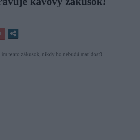
ravuje kávový zákusok!
v im tento zákusok, nikdy ho nebudú mať dosť!