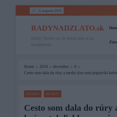
Skip
6. augusta 2026
to
content
RADYNADZLATO.sk
Hom
Každý človek vie, že dobrá rada je na
Zás
nezaplatenie
Home
2018
december
9
Cesto som dala do rúry a medzi tým som pripravila krém
DEZERTY
RECEPTY
Cesto som dala do rúry 