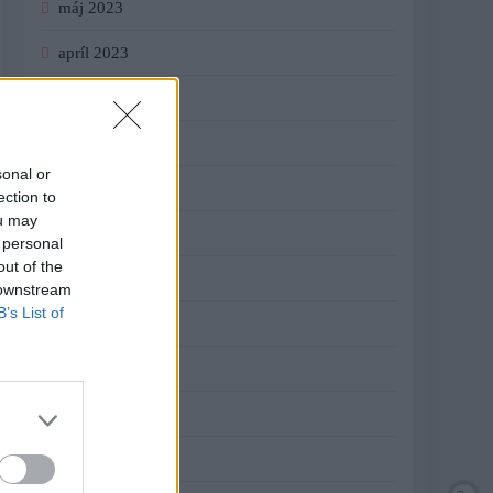
máj 2023
apríl 2023
marec 2023
február 2023
sonal or
január 2023
ection to
ou may
december 2022
 personal
out of the
november 2022
 downstream
B’s List of
október 2022
september 2022
august 2022
júl 2022