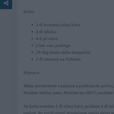
Krém:
2 dl uvarenej silnej kávy
4 dl mlieka
4-6 pl cukru
2 bal. van. pudingu
10 dkg masla alebo margarínu
2 dl smotany na šľahanie
Príprava:
Múku premiešame s kakaom a práškom do pečiva.
Pridáme múčnu zmes. Pečieme na 180°C, urobíme sk
Na krém uvaríme 2 dl silnej kávy, pridáme 4 dl m
puding. Po vychladnutí primiešame maslo alebo 