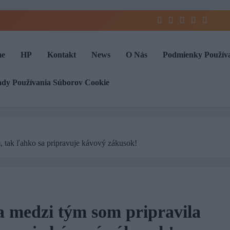
e
HP
Kontakt
News
O Nás
Podmienky Použív
ady Používania Súborov Cookie
, tak ľahko sa pripravuje kávový zákusok!
a medzi tým som pripravila