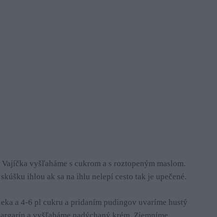
 Vajíčka vyšľaháme s cukrom a s roztopeným maslom.
úšku ihlou ak sa na ihlu nelepí cesto tak je upečené.
lieka a 4-6 pl cukru a pridaním pudingov uvaríme hustý
margarín a vyšľaháme nadýchaný krém. Zjemníme