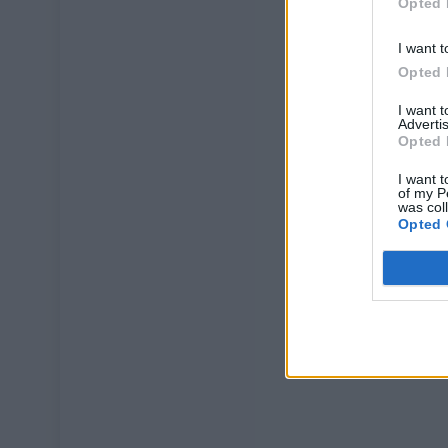
Opted 
I want t
Opted 
I want 
Advertis
Opted 
I want t
of my P
was col
Opted 