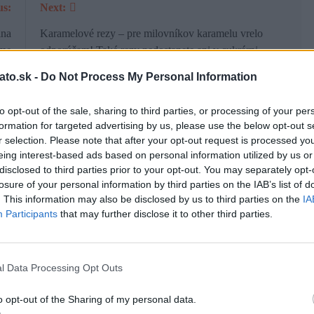
us:
Next:
ina
Karamelové rezy – pre milovníkov karamelu vrelo
eme
odporúčam! Také rezy nedostanete ani v cukrárni
ato.sk -
Do Not Process My Personal Information
to opt-out of the sale, sharing to third parties, or processing of your per
formation for targeted advertising by us, please use the below opt-out s
r selection. Please note that after your opt-out request is processed y
eing interest-based ads based on personal information utilized by us or
úry
Dnes k nám mala prísť návšteva. Urobila som
disclosed to third parties prior to your opt-out. You may separately opt-
losure of your personal information by third parties on the IAB’s list of
nadýchaný koláč s ovocím. Nebolo s ním ani veľa
. This information may also be disclosed by us to third parties on the
IA
roboty
Participants
that may further disclose it to other third parties.
Romana
3 roky ago
0
l Data Processing Opt Outs
o opt-out of the Sharing of my personal data.