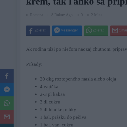
krém, tak ľahko sa prip
Romana
8 Rokov Ago
0
2 Mins
Ak rodina túži po niečom naozaj chutnom, pripra
Prísady:
20 dkg roztopeného masla alebo oleja
4 vajíčka
2-3 pl kakaa
3 dl cukru
5 dl hladkej múky
1 bal. prášku do pečiva
1 bal. van. cukru