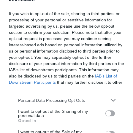
Rada pre vysokých mužov: Väčšia veľkosť nie je
vždy riešenie
If you wish to opt-out of the sale, sharing to third parties, or
Od dielne po priemyselnú halu: Ako skrotiť silu a
processing of your personal or sensitive information for
krútiaci moment?
targeted advertising by us, please use the below opt-out
section to confirm your selection. Please note that after your
Digitálne PZP ako technológia na získanie
opt-out request is processed you may continue seeing
personalizovanej zľavy
interest-based ads based on personal information utilized by
us or personal information disclosed to third parties prior to
Kúzlo optickej ilúzie: Ako si aj z jemných vlasov
your opt-out. You may separately opt-out of the further
vyčarovať bohatý účes
disclosure of your personal information by third parties on the
IAB’s list of downstream participants. This information may
Ktoré chyby vás pri štarte e-shopu vyjdú zbytočne
also be disclosed by us to third parties on the
IAB’s List of
draho?
Downstream Participants
that may further disclose it to other
third parties.
Personal Data Processing Opt Outs
Recent Comments
I want to opt-out of the Sharing of my
Žiadne komentáre na zobrazenie.
personal data.
Opted In
I want to opt-out of the Sale of my