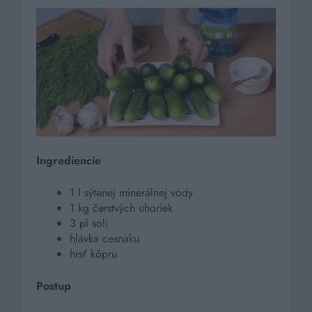
Ingrediencie
1 l sýtenej minerálnej vody
1 kg čerstvých uhoriek
3 pl soli
hlávka cesnaku
hrsť kôpru
Postup