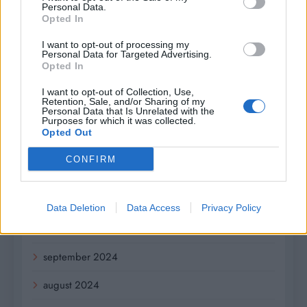
Archives
Personal Data.
Opted In
júl 2026
I want to opt-out of processing my
Personal Data for Targeted Advertising.
február 2026
Opted In
január 2026
I want to opt-out of Collection, Use,
Retention, Sale, and/or Sharing of my
Personal Data that Is Unrelated with the
november 2025
Purposes for which it was collected.
Opted Out
júl 2025
CONFIRM
január 2025
november 2024
Data Deletion
Data Access
Privacy Policy
október 2024
september 2024
august 2024