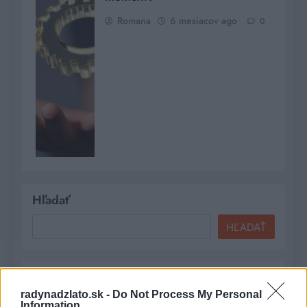
Romana
6 mesiacov ago
0
Hľadať
HĽADAŤ
Recent Posts
radynadzlato.sk -
Do Not Process My Personal
Information