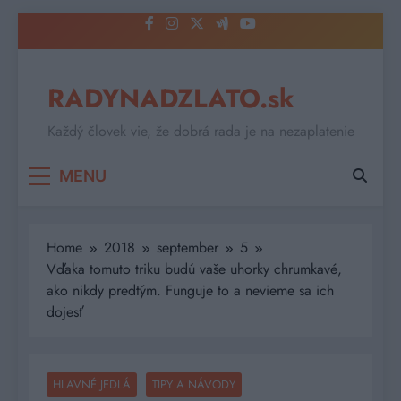
Skip
to
content
RADYNADZLATO.sk
Každý človek vie, že dobrá rada je na nezaplatenie
MENU
Home
2018
september
5
Vďaka tomuto triku budú vaše uhorky chrumkavé,
ako nikdy predtým. Funguje to a nevieme sa ich
dojesť
HLAVNÉ JEDLÁ
TIPY A NÁVODY