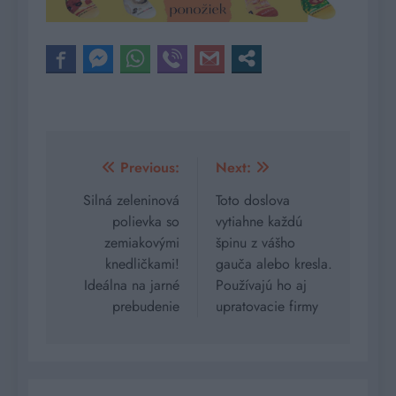
Navigácia
Previous:
Next:
v
Silná zeleninová
Toto doslova
polievka so
vytiahne každú
článku
zemiakovými
špinu z vášho
knedličkami!
gauča alebo kresla.
Ideálna na jarné
Používajú ho aj
prebudenie
upratovacie firmy