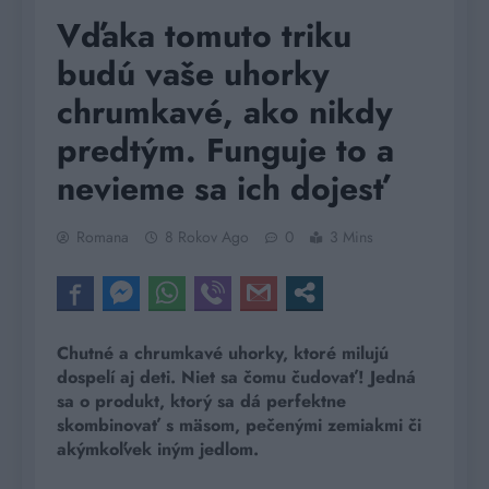
Vďaka tomuto triku
budú vaše uhorky
chrumkavé, ako nikdy
predtým. Funguje to a
nevieme sa ich dojesť
Romana
8 Rokov Ago
0
3 Mins
Chutné a chrumkavé uhorky, ktoré milujú
dospelí aj deti. Niet sa čomu čudovať! Jedná
sa o produkt, ktorý sa dá perfektne
skombinovať s mäsom, pečenými zemiakmi či
akýmkoľvek iným jedlom.