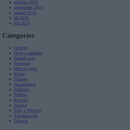
október 2016
september 2016
august 2016
júl 2016
jún 2016
Categories
Dezerty
Dom a záhrada
Domácnosť
Featured
Hlavné jedlá
Krása
Nápoje
Nezaradené
Polievky
Prílohy
Recepty
Snacky
Tipy a Návody
Zaujímavosti
Zdravie