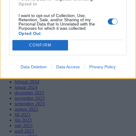
Opted In
júl 2026
február 2026
I want to opt-out of Collection, Use,
január 2026
Retention, Sale, and/or Sharing of my
november 2025
Personal Data that Is Unrelated with the
júl 2025
Purposes for which it was collected.
január 2025
Opted Out
november 2024
október 2024
CONFIRM
september 2024
august 2024
júl 2024
jún 2024
Data Deletion
Data Access
Privacy Policy
apríl 2024
marec 2024
február 2024
január 2024
december 2023
november 2023
september 2023
august 2023
júl 2023
jún 2023
máj 2023
apríl 2023