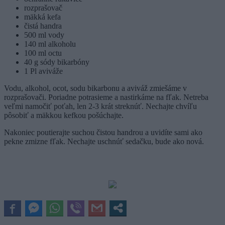
rozprašovač
mäkká kefa
čistá handra
500 ml vody
140 ml alkoholu
100 ml octu
40 g sódy bikarbóny
1 Pl aviváže
Vodu, alkohol, ocot, sodu bikarbonu a aviváž zmiešáme v
rozprašovači. Poriadne potrasieme a nastirkáme na fľak. Netreba
veľmi namočiť poťah, len 2-3 krát streknúť. Nechajte chvíľu
pôsobiť a mäkkou kefkou pošúchajte.
Nakoniec poutierajte suchou čistou handrou a uvidíte sami ako
pekne zmizne fľak. Nechajte uschnúť sedačku, bude ako nová.