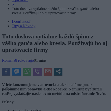
5
Toto doslova vytiahne každú špinu z vášho gauča alebo
kresla. Používajú ho aj upratovacie firmy
Domácnosť
Tipy a Návody
Toto doslova vytiahne každú špinu z
vášho gauča alebo kresla. Používajú ho aj
upratovacie firmy
Romana
8 rokov ago
0
1 mins
V lete konzumujeme viac ovocia a ak si nedáme pozor
pošpiníme ním pohovku alebo koberec. Nemusíte byť zúfalí,
radšej vyskúšajte nasledovnú metódu na odstraňovanie škvŕn.
Prísady:
ochranné rukavice