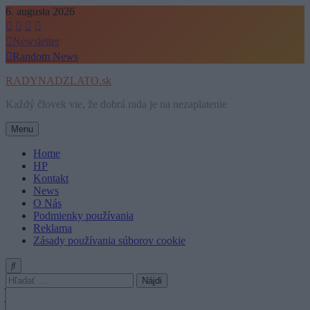
Skip
6. augusta 2026
to
content
Newsletter
Random News
RADYNADZLATO.sk
Každý človek vie, že dobrá rada je na nezaplatenie
Menu
Home
HP
Kontakt
News
O Nás
Podmienky používania
Reklama
Zásady používania súborov cookie
Hľadať: