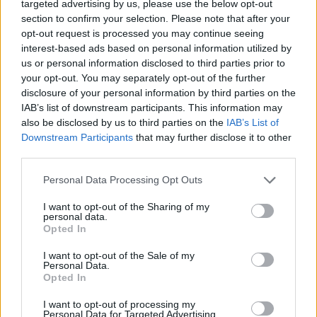
targeted advertising by us, please use the below opt-out
Romana
6 mesiacov ago
0
section to confirm your selection. Please note that after your
Hľadať
opt-out request is processed you may continue seeing
Hľadať
interest-based ads based on personal information utilized by
us or personal information disclosed to third parties prior to
Recent Posts
your opt-out. You may separately opt-out of the further
disclosure of your personal information by third parties on the
Rada pre vysokých mužov: Väčšia veľkosť nie je vždy
IAB’s list of downstream participants. This information may
riešenie
also be disclosed by us to third parties on the
IAB’s List of
Od dielne po priemyselnú halu: Ako skrotiť silu a krútiaci
Downstream Participants
that may further disclose it to other
moment?
third parties.
Digitálne PZP ako technológia na získanie personalizovanej
zľavy
Personal Data Processing Opt Outs
Kúzlo optickej ilúzie: Ako si aj z jemných vlasov vyčarovať
bohatý účes
I want to opt-out of the Sharing of my
Ktoré chyby vás pri štarte e-shopu vyjdú zbytočne draho?
personal data.
Opted In
Recent Comments
I want to opt-out of the Sale of my
Personal Data.
Žiadne komentáre na zobrazenie.
Opted In
Archives
I want to opt-out of processing my
Personal Data for Targeted Advertising.