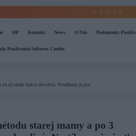
e
HP
Kontakt
News
O Nás
Podmienky Použív
ady Používania Súborov Cookie
mi už rástla mrkva ako divá. Nestíhame ju jesť
métodu starej mamy a po 3