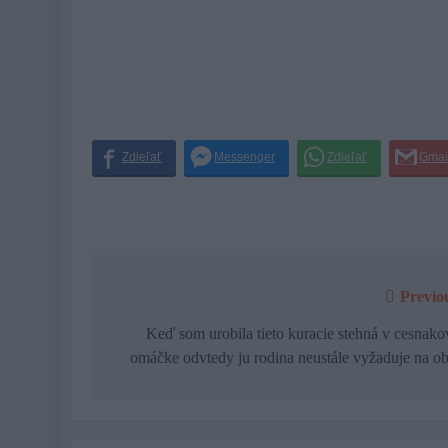
Previo
Navigácia
v
Keď som urobila tieto kuracie stehná v cesnako
omáčke odvtedy ju rodina neustále vyžaduje na o
článku