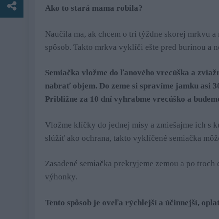
Ako to stará mama robila?
Naučila ma, ak chcem o tri týždne skorej mrkvu a
spôsob. Takto mrkva vyklíči ešte pred burinou a 
Semiačka vložme do ľanového vrecúška a zviaž
nabrať objem. Do zeme si spravíme jamku asi 3
Približne za 10 dní vyhrabme vrecúško a budeme
Vložme klíčky do jednej misy a zmiešajme ich s 
slúžiť ako ochrana, takto vyklíčené semiačka môž
Zasadené semiačka prekryjeme zemou a po troch d
výhonky.
Tento spôsob je oveľa rýchlejší a účinnejší, opla