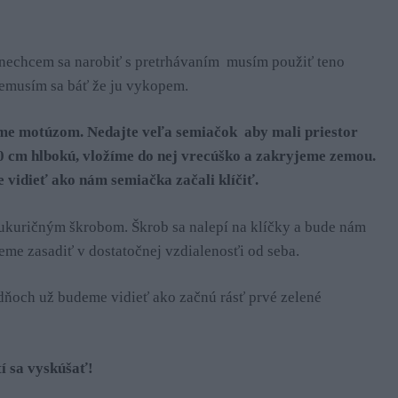
 nechcem sa narobiť s pretrhávaním
musím použiť teno
nemusím sa báť že ju vykopem.
me motúzom. Nedajte veľa semiačok
aby mali priestor
0 cm hlbokú, vložíme do nej vrecúško a zakryjeme zemou.
 vidieť ako nám semiačka začali klíčiť.
kukuričným škrobom. Škrob sa nalepí na klíčky a bude nám
eme zasadiť v dostatočnej vzdialenosťi od seba.
ňoch už budeme vidieť ako začnú rásť prvé zelené
tí sa vyskúšať!