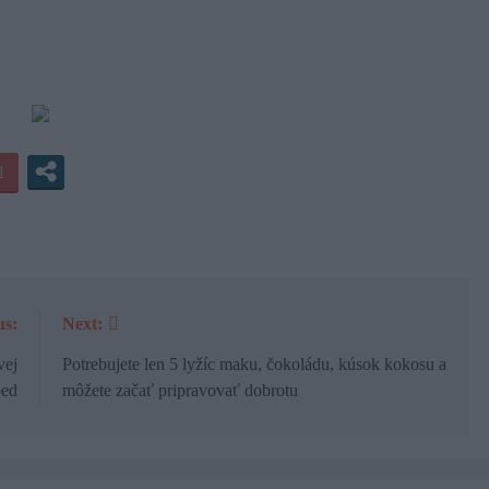
us:
Next:
vej
Potrebujete len 5 lyžíc maku, čokoládu, kúsok kokosu a
bed
môžete začať pripravovať dobrotu