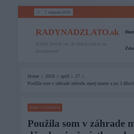
Skip
7. augusta 2026
to
content
RADYNADZLATO.sk
Hom
Každý človek vie, že dobrá rada je na
Zás
nezaplatenie
Home
2018
apríl
27
Použila som v záhrade métodu starej mamy a po 3 dňoch 
DOM A ZÁHRADA
Použila som v záhrade 