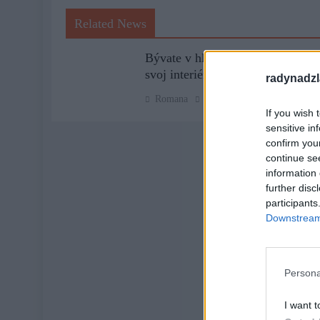
Related News
Bývate v hlučnom prostredí? Ako
svoj interiér odhlučniť?
radynadzl
Romana
1 rok ago
0
If you wish 
sensitive in
confirm you
continue se
information 
further disc
participants
Downstream 
Persona
I want t