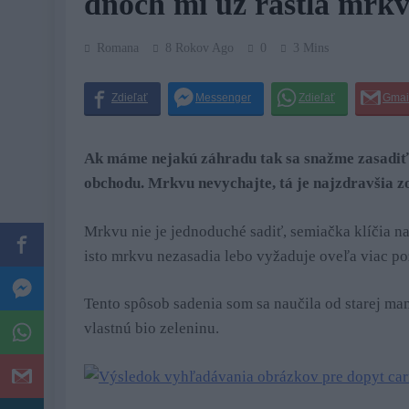
dňoch mi už rástla mrkv
Romana
8 Rokov Ago
0
3 Mins
Ak máme nejakú záhradu tak sa snažme zasadiť čí
obchodu. Mrkvu nevychajte, tá je najzdravšia z
Mrkvu nie je jednoduché sadiť, semiačka klíčia nah
isto mrkvu nezasadia lebo vyžaduje oveľa viac po
Tento spôsob sadenia som sa naučila od starej m
vlastnú bio zeleninu.