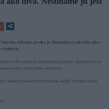
a ako divá. Nestíhame ju jesť
m viac zeleniny, predsa je chutnejšia aj zdravšia ako z
o všetkých.
usto vedľa seba a je potrebné ju preriediť. Začiatočníci si
zornosti ako cibuľa alebo reďkovka.
amy a odkedy poznám tento spôsob, každý rok mám svoju