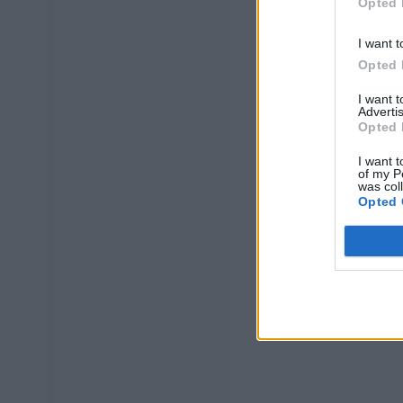
Opted 
I want t
Opted 
I want 
Advertis
Opted 
I want t
of my P
was col
Opted 