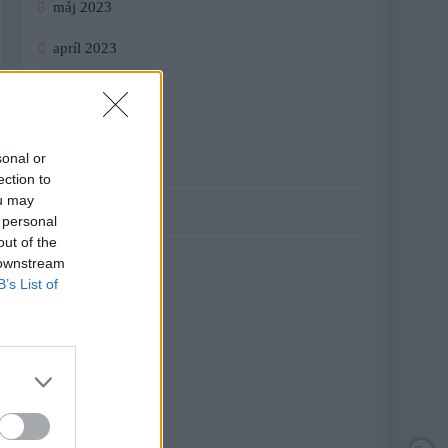
máj 2023
apríl 2023
marec 2023
február 2023
sonal or
január 2023
ection to
ou may
december 2022
 personal
out of the
november 2022
 downstream
B’s List of
október 2022
september 2022
august 2022
júl 2022