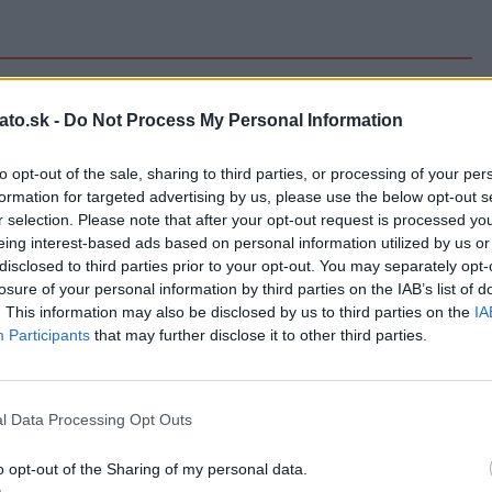
7 rád, ako správne použiť chemickú
kotvu a montážnu penu
ato.sk -
Do Not Process My Personal Information
Romana
1 rok ago
0
to opt-out of the sale, sharing to third parties, or processing of your per
formation for targeted advertising by us, please use the below opt-out s
r selection. Please note that after your opt-out request is processed y
eing interest-based ads based on personal information utilized by us or
disclosed to third parties prior to your opt-out. You may separately opt-
losure of your personal information by third parties on the IAB’s list of
. This information may also be disclosed by us to third parties on the
IA
Participants
that may further disclose it to other third parties.
l Data Processing Opt Outs
o opt-out of the Sharing of my personal data.