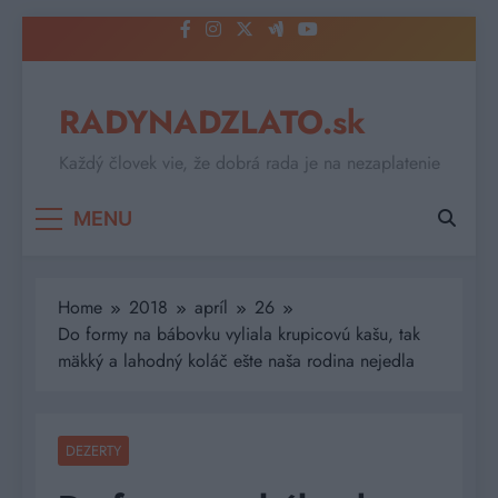
Skip
to
content
RADYNADZLATO.sk
Každý človek vie, že dobrá rada je na nezaplatenie
MENU
Home
2018
apríl
26
Do formy na bábovku vyliala krupicovú kašu, tak
mäkký a lahodný koláč ešte naša rodina nejedla
DEZERTY