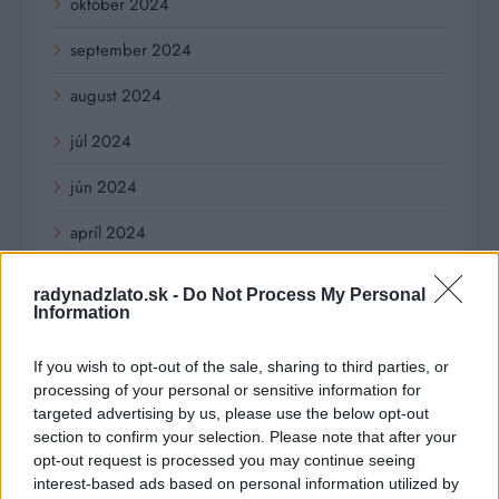
október 2024
september 2024
august 2024
júl 2024
jún 2024
apríl 2024
marec 2024
radynadzlato.sk -
Do Not Process My Personal
Information
február 2024
január 2024
If you wish to opt-out of the sale, sharing to third parties, or
processing of your personal or sensitive information for
december 2023
targeted advertising by us, please use the below opt-out
section to confirm your selection. Please note that after your
november 2023
opt-out request is processed you may continue seeing
interest-based ads based on personal information utilized by