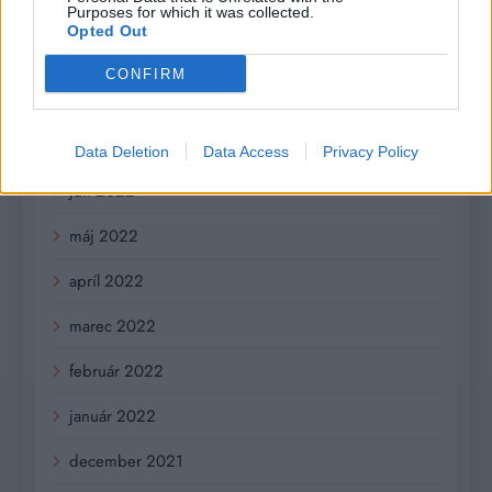
október 2022
Purposes for which it was collected.
Opted Out
september 2022
CONFIRM
august 2022
júl 2022
Data Deletion
Data Access
Privacy Policy
jún 2022
máj 2022
apríl 2022
marec 2022
február 2022
január 2022
december 2021