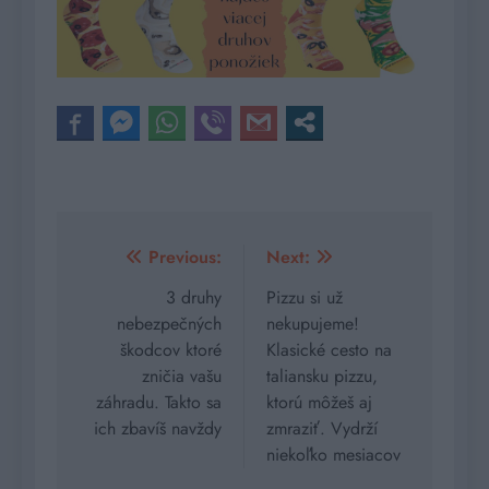
Navigácia
Previous:
Next:
v
3 druhy
Pizzu si už
nebezpečných
nekupujeme!
článku
škodcov ktoré
Klasické cesto na
zničia vašu
taliansku pizzu,
záhradu. Takto sa
ktorú môžeš aj
ich zbavíš navždy
zmraziť. Vydrží
niekoľko mesiacov