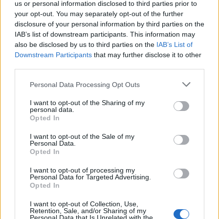
september 2023
us or personal information disclosed to third parties prior to
your opt-out. You may separately opt-out of the further
august 2023
disclosure of your personal information by third parties on the
IAB’s list of downstream participants. This information may
júl 2023
also be disclosed by us to third parties on the
IAB’s List of
Downstream Participants
that may further disclose it to other
jún 2023
third parties.
máj 2023
Personal Data Processing Opt Outs
apríl 2023
I want to opt-out of the Sharing of my
personal data.
Opted In
marec 2023
I want to opt-out of the Sale of my
február 2023
Personal Data.
Opted In
január 2023
I want to opt-out of processing my
Personal Data for Targeted Advertising.
december 2022
Opted In
november 2022
I want to opt-out of Collection, Use,
Retention, Sale, and/or Sharing of my
Personal Data that Is Unrelated with the