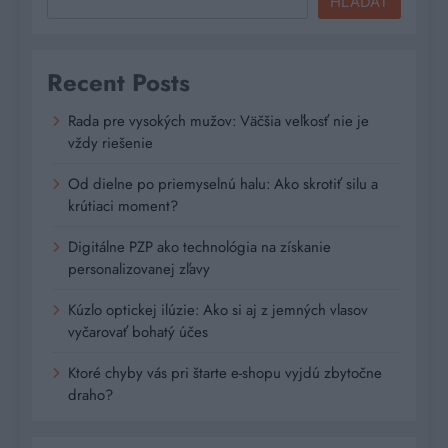
HĽADAŤ
Recent Posts
Rada pre vysokých mužov: Väčšia veľkosť nie je
vždy riešenie
Od dielne po priemyselnú halu: Ako skrotiť silu a
krútiaci moment?
Digitálne PZP ako technológia na získanie
personalizovanej zľavy
Kúzlo optickej ilúzie: Ako si aj z jemných vlasov
vyčarovať bohatý účes
Ktoré chyby vás pri štarte e-shopu vyjdú zbytočne
draho?