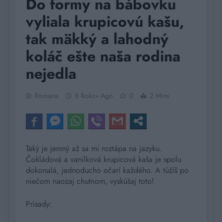
Do formy na bábovku
vyliala krupicovú kašu,
tak mäkký a lahodný
koláč ešte naša rodina
nejedla
Romana
8 Rokov Ago
0
2 Mins
Taký je jemný až sa mi roztápa na jazyku.
Čokládová a vanilková krupicová kaša je spolu
dokonalá, jednoducho očarí každého. A túžíš po
niečom naozaj chutnom, vyskúšaj toto!
Prisady: