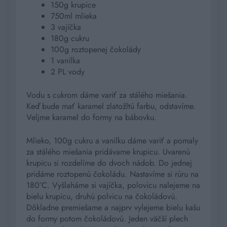
150g krupice
750ml mlieka
3 vajíčka
180g cukru
100g roztopenej čokolády
1 vanilka
2 PL vody
Vodu s cukrom dáme variť za stálého miešania.
Keď bude mať karamel zlatožltú farbu, odstavíme.
Veljme karamel do formy na bábovku.
Mlieko, 100g cukru a vanilku dáme variť a pomaly
za stálého miešania pridávame krupicu. Uvarenú
krupicu si rozdelíme do dvoch nádob. Do jednej
pridáme roztopenú čokoládu. Nastavíme si rúru na
180°C. Vyšlaháme si vajíčka, polovicu nalejeme na
bielu krupicu, druhú polvicu na čokoládovú.
Dôkladne premiešame a najprv vylejeme bielu kašu
do formy potom čokoládovú. Jeden väčší plech