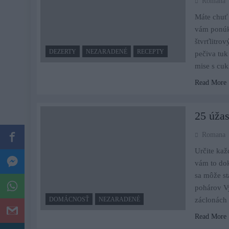
Romana
Máte chuť 
vám ponúka
štvrťlitro
DEZERTY
NEZARADENÉ
RECEPTY
pečiva tu
mise s cu
Read More
25 úžas
Romana
Určite kaž
vám to dok
sa môže st
pohárov Vy
DOMÁCNOSŤ
NEZARADENÉ
záclonách 
Read More