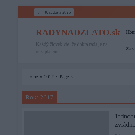
Skip
8. augusta 2026
to
content
RADYNADZLATO.sk
Hom
Každý človek vie, že dobrá rada je na
Zás
nezaplatenie
Home
2017
Page 3
Rok:
2017
Jednod
zvládne