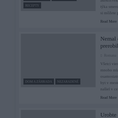
akékoľvek
RECEPTY
týka smero
si môžete
Read More
Nemal d
prerobi
Romana
Všetci vie
mnoho mlad
osamostatn
DOM A ZÁHRADA
NEZARADENÉ
byt v mest
našiel v c
Read More
Urobte 