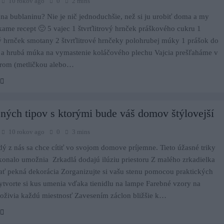
10 rokov ago
0
2 mins
na bublaninu? Nie je nič jednoduchšie, než si ju urobiť doma a my
me recept 🙂 5 vajec 1 štvrťlitrový hrnček práškového cukru 1
vý hrnček smotany 2 štvrťlitrové hrnčeky polohrubej múky 1 prášok do
k a hrubá múka na vymastenie koláčového plechu Vajcia prešľaháme v
krom (metličkou alebo…
ných tipov s ktorými bude váš domov štýlovejší
10 rokov ago
0
3 mins
dý z nás sa chce cítiť vo svojom domove príjemne. Tieto úžasné triky
onalo umožnia Zrkadlá dodajú ilúziu priestoru Z malého zrkadielka
ať pekná dekorácia Zorganizujte si vašu stenu pomocou praktických
tvorte si kus umenia vďaka tienidlu na lampe Farebné vzory na
oživia každú miestnosť Zavesením záclon bližšie k…