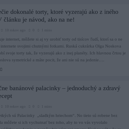
čie dokonalé torty, ktoré vyzerajú ako z iného
V článku je návod, ako na ne!
10 rokov ago
0
1 mins
je internet, môžete si aj vy urobiť torty od tisícov ľudí, ktorí sa o ne
 internete svojimi chutnými fotkami. Ruská cukrárka Olga Noskova
bí svoje torty tak, že vyzerajú ako z inej planéty. Ich hlavnou črtou je
doslova symetrické a máte pocit, že ani nie sú na jedenie….
ne banánové palacinky – jednoduchý a zdravý
recept
10 rokov ago
0
1 mins
etkých sú Palacinky „sladkým hriechom“. No tieto sú robene bez
a môžete si ich vychutnať bez toho, aby to vo vás vyvolalo