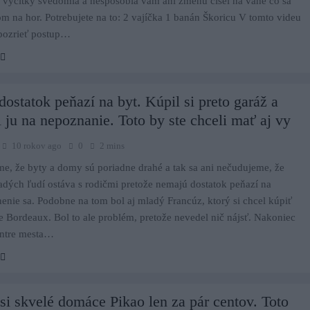
 výčitky svedomia a nespôsobia vám ani zmenu čísel na váhe čo sa
m na hor. Potrebujete na to: 2 vajíčka 1 banán Škoricu V tomto videu
 pozrieť postup…
ostatok peňazí na byt. Kúpil si preto garáž a
l ju na nepoznanie. Toto by ste chceli mať aj vy
10 rokov ago
0
2 mins
me, že byty a domy sú poriadne drahé a tak sa ani nečudujeme, že
ých ľudí ostáva s rodičmi pretože nemajú dostatok peňazí na
enie sa. Podobne na tom bol aj mladý Francúz, ktorý si chcel kúpiť
e Bordeaux. Bol to ale problém, pretože nevedel nič nájsť. Nakoniec
entre mesta…
si skvelé domáce Pikao len za pár centov. Toto