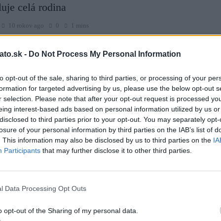
luje celá rodina
10 rokov ago
0
1 mins
te vrátiť do svojich detských čias určite si kúpite niečo chutné, čo
ínalo detstvo. Ak to bolo práve Pikao, máme pre vás dobrú správu.
ato.sk -
Do Not Process My Personal Information
ho totiž urobiť doma aj vy. Tu je jednoduchý recept. Radynadzlato.sk
to opt-out of the sale, sharing to third parties, or processing of your per
formation for targeted advertising by us, please use the below opt-out s
r selection. Please note that after your opt-out request is processed y
eing interest-based ads based on personal information utilized by us or
 bez chémie – návod na dôkladné prírodné
disclosed to third parties prior to your opt-out. You may separately opt-
ie ovocia a zeleniny
losure of your personal information by third parties on the IAB’s list of
. This information may also be disclosed by us to third parties on the
IA
10 rokov ago
0
1 mins
Participants
that may further disclose it to other third parties.
alebo nie, na kupovanom ovocí a zelenine ostávajú zostatky
 a rôznych chemických postrekov. Ak ho ale len opláchnete vo vode
ídy len tak nezmiznú. Táto zmes to ale napraví a všetky chemikálie
l Data Processing Opt Outs
odplavia sa preč. Nebojte sa, pretože ovocie nebude chutiť za zmesou
erydayroots.com Radynadzlato.sk
o opt-out of the Sharing of my personal data.