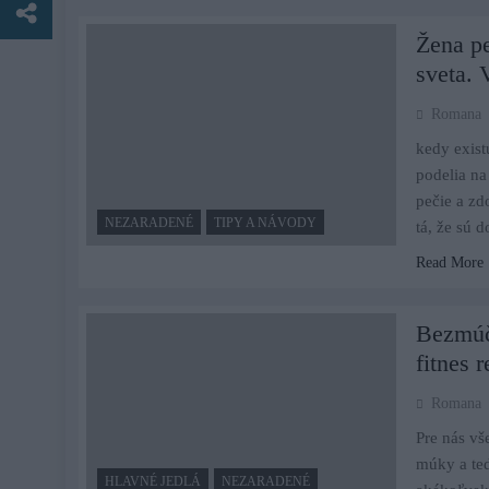
Žena pe
sveta. 
Romana
kedy existu
podelia na
pečie a zdo
NEZARADENÉ
TIPY A NÁVODY
tá, že sú 
Read More
Bezmúč
fitnes 
Romana
Pre nás vš
múky a ted
HLAVNÉ JEDLÁ
NEZARADENÉ