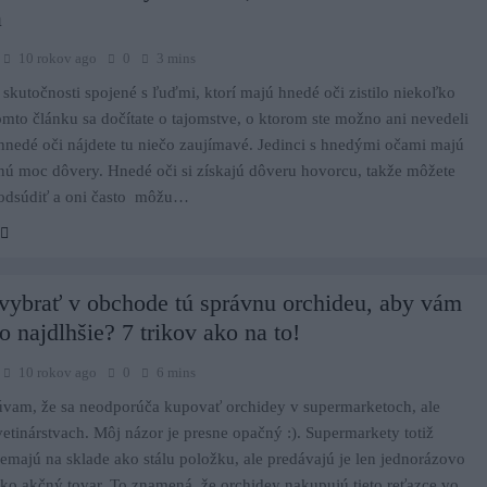
a
10 rokov ago
0
3 mins
skutočnosti spojené s ľuďmi, ktorí majú hnedé oči zistilo niekoľko
tomto článku sa dočítate o tajomstve, o ktorom ste možno ani nevedeli
hnedé oči nájdete tu niečo zaujímavé. Jedinci s hnedými očami majú
nú moc dôvery. Hnedé oči si získajú dôveru hovorcu, takže môžete
 odsúdiť a oni často môžu…
vybrať v obchode tú správnu orchideu, aby vám
čo najdlhšie? 7 trikov ako na to!
10 rokov ago
0
6 mins
úvam, že sa neodporúča kupovať orchidey v supermarketoch, ale
vetinárstvach. Môj názor je presne opačný :). Supermarkety totiž
emajú na sklade ako stálu položku, ale predávajú je len jednorázovo
ko akčný tovar. To znamená, že orchidey nakupujú tieto reťazce vo