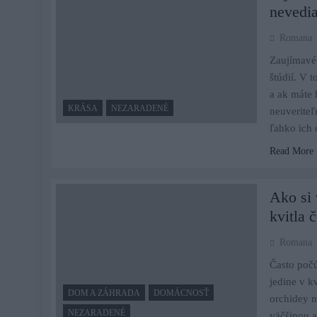
nevedi
Romana
Zaujímavé 
štúdií. V 
a ak máte 
KRÁSA
NEZARADENÉ
neuveriteľ
ľahko ich
Read More
Ako si 
kvitla 
Romana
Často poč
jedine v k
DOM A ZÁHRADA
DOMÁCNOSŤ
orchidey n
NEZARADENÉ
väčšinou a