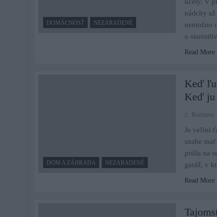
účely. V p
nádchy až 
DOMÁCNOSŤ
NEZARADENÉ
nemožno ne
o starostl
Read More
Keď ľud
Keď ju 
Romana
Je veľmi ť
snahe mať 
prišla na 
DOM A ZÁHRADA
NEZARADENÉ
garáž, v k
Read More
Tajomst