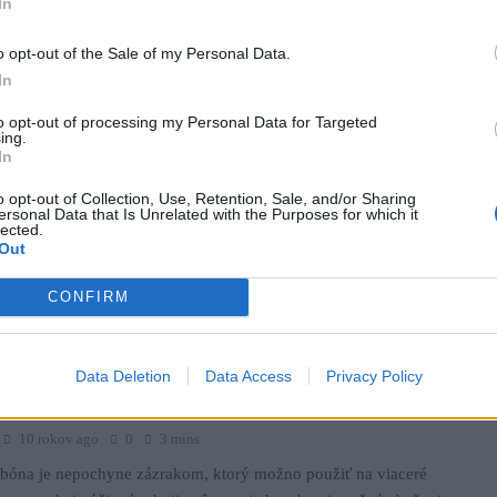
In
o opt-out of the Sale of my Personal Data.
by ako zastaviť negatívnu energiu z iných ľudí
In
10 rokov ago
0
3 mins
to opt-out of processing my Personal Data for Targeted
ing.
s pozná človeka, ktorý je chronicky negatívny a pesimistický. Nie je
In
stne ani neodporúčame, aby ste si takúto osobu nechali pripustiť k
o opt-out of Collection, Use, Retention, Sale, and/or Sharing
te sa totiž veľmi ťažko zbavovať jeho negatívnej aury. Toto sú štyri
ersonal Data that Is Unrelated with the Purposes for which it
lected.
pôsoby, ako zadržať absorbovanie tejto negatívnej energie. 1. Vezmite
Out
sť za seba. To ako sa cítite a…
CONFIRM
o zázračných vlastnostiach sódy bikarbóny ste
Data Deletion
Data Access
Privacy Policy
nevedeli!
10 rokov ago
0
3 mins
rbóna je nepochyne zázrakom, ktorý možno použiť na viaceré