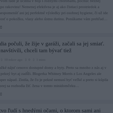
rvom rade je účinná v boji s rôznymi chorobami, počnúc bežnej
po rakovinu! Nemenej efektívna je aj ako čistiaci prostriedok a
spomenúť ani jej perfektné výsledky pri osobnej hygiene, či už ide
ivosť o pokožku, vlasy alebo ústnu dutinu. Ponúkame vám prehľad…
ia počuli, že žije v garáži, začali sa jej smiať.
navštívili, chceli tam bývať tiež
10 rokov ago
0
1 mins
ažké nájsť cenovo dostupné domy a byty. Preto sa mnoho z nás aj v
pekný byt aj zadĺži. Blogerka Whitney Morris z Los Angeles ale
super nápad. Zistila, že čo je pekné nemusí byť veľké a preto si kúpila
torej sa rozhodla žiť. žena v tomto minidomčeku…
vo ľudí s hnedými očami, o ktorom sami ani