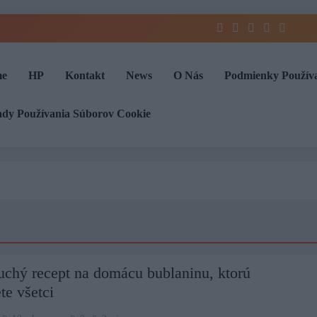
e
HP
Kontakt
News
O Nás
Podmienky Použív
ady Používania Súborov Cookie
uchý recept na domácu bublaninu, ktorú
te všetci