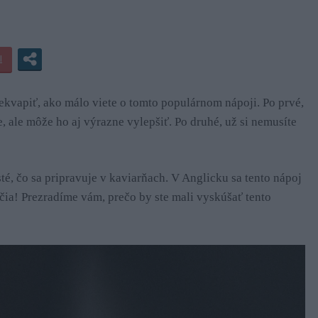
ekvapiť, ako málo viete o tomto populárnom nápoji. Po prvé,
, ale môže ho aj výrazne vylepšiť. Po druhé, už si nemusíte
té, čo sa pripravuje v kaviarňach. V Anglicku sa tento nápoj
očia! Prezradíme vám, prečo by ste mali vyskúšať tento