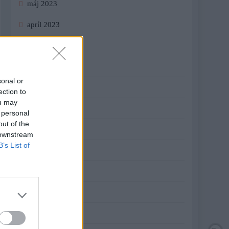
máj 2023
apríl 2023
marec 2023
február 2023
sonal or
január 2023
ection to
ou may
december 2022
 personal
out of the
november 2022
 downstream
B’s List of
október 2022
september 2022
august 2022
júl 2022