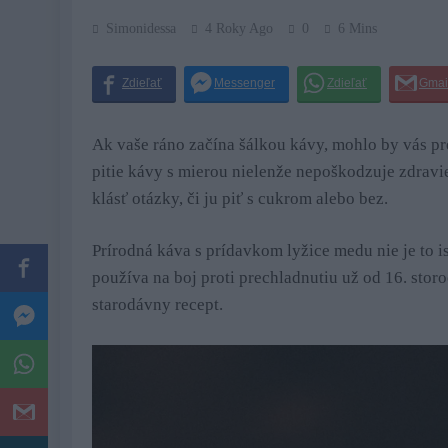
Simonidessa
4 Roky Ago
0
6 Mins
Ak vaše ráno začína šálkou kávy, mohlo by vás pr
pitie kávy s mierou nielenže nepoškodzuje zdravie
klásť otázky, či ju piť s cukrom alebo bez.
Prírodná káva s prídavkom lyžice medu nie je to is
používa na boj proti prechladnutiu už od 16. stor
starodávny recept.