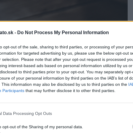
ato.sk -
Do Not Process My Personal Information
to opt-out of the sale, sharing to third parties, or processing of your per
formation for targeted advertising by us, please use the below opt-out s
r selection. Please note that after your opt-out request is processed y
eing interest-based ads based on personal information utilized by us or
disclosed to third parties prior to your opt-out. You may separately opt-
losure of your personal information by third parties on the IAB’s list of
draviu škodlivé: dve šálky denne majú stimulačný účinok na
. This information may also be disclosed by us to third parties on the
IA
Participants
that may further disclose it to other third parties.
dcového infarktu. Samotná káva nie je taká škodlivá ako
tane, ak cukor nahradíte medom?
l Data Processing Opt Outs
 10% predstavujú iné cukry, zatiaľ čo podiel vitamínov a
lne iný cukor prírodného pôvodu. Rafinovaný cukor s tým
o opt-out of the Sharing of my personal data.