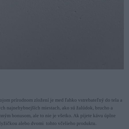
ojom prírodnom zložení je med ľahko vstrebateľný do tela a
ých najnehybnejších miestach, ako sú žalúdok, brucho a
mným bonusom, ale to nie je všetko. Ak pijete kávu úplne
a lyžičkou alebo dvomi tohto včelieho produktu.