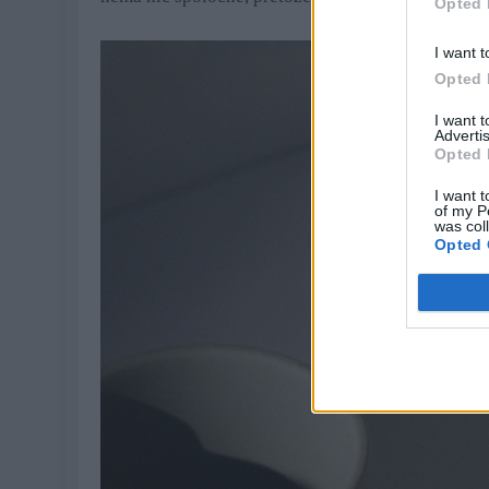
Opted 
I want t
Opted 
I want 
Advertis
Opted 
I want t
of my P
was col
Opted 