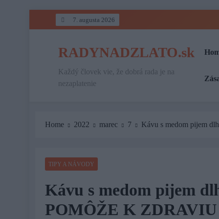
Skip
7. augusta 2026
to
content
RADYNADZLATO.sk
Hom
Každý človek vie, že dobrá rada je na
Zás
nezaplatenie
Home
2022
marec
7
Kávu s medom pijem 
TIPY A NÁVODY
Kávu s medom pijem d
POMÔŽE K ZDRAVIU