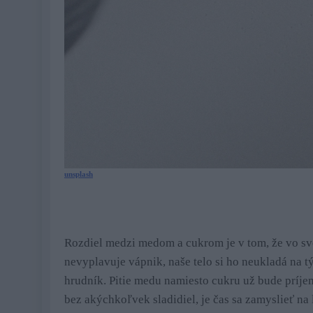
unsplash
Rozdiel medzi medom a cukrom je v tom, že vo sv
nevyplavuje vápnik, naše telo si ho neukladá na t
hrudník. Pitie medu namiesto cukru už bude príje
bez akýchkoľvek sladidiel, je čas sa zamyslieť n