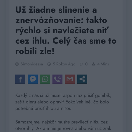
Už žiadne slinenie a
znervózňovanie: takto
rýchlo si navlečiete niť
cez ihlu. Celý čas sme to
robili zle!
Simonidessa
5 Rokov Ago
0
4 Mins
Každý z nás si už musel aspoň raz prišiť gombík,
zašiť dieru alebo opraviť čokoľvek iné, čo bolo
potrebné prišiť ihlou a niťou.
Samozrejme, najskôr musíte prevliecť nitku cez
otvor ihly. Ak ale nie je rovná alebo vám už zrak