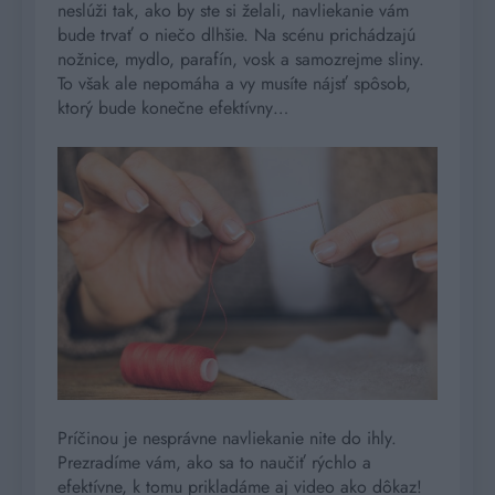
neslúži tak, ako by ste si želali, navliekanie vám
bude trvať o niečo dlhšie. Na scénu prichádzajú
nožnice, mydlo, parafín, vosk a samozrejme sliny.
To však ale nepomáha a vy musíte nájsť spôsob,
ktorý bude konečne efektívny…
Príčinou je nesprávne navliekanie nite do ihly.
Prezradíme vám, ako sa to naučiť rýchlo a
efektívne, k tomu prikladáme aj video ako dôkaz!