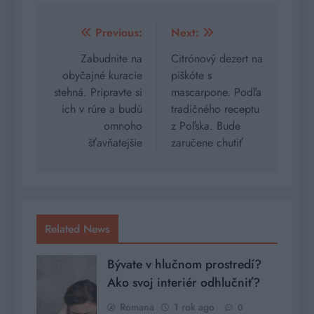
Navigácia
Previous:
Next:
v
Zabudnite na
Citrónový dezert na
obyčajné kuracie
piškóte s
článku
stehná. Pripravte si
mascarpone. Podľa
ich v rúre a budú
tradičného receptu
omnoho
z Poľska. Bude
šťavňatejšie
zaručene chutiť
Related News
Bývate v hlučnom prostredí?
Ako svoj interiér odhlučniť?
Romana
1 rok ago
0