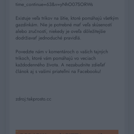
time_continue=63&v=yNhO07SORWs
Existuje veľa trikov na šitie, ktoré pomáhajú všetkým
gazdinkám. Nie je potrebné mať veľa skúseností
alebo zručností, niekedy je oveľa dôležitejšie
dodržiavať jednoduché pravidlá.
Povedzte nám v komentároch o vašich tajných
trikoch, ktoré vám pomáhajú vo veciach
každodenného života. A nezabudnite zdieľať
článok aj s vašimi priateľmi na Facebooku!
zdroj:takprosto.cc