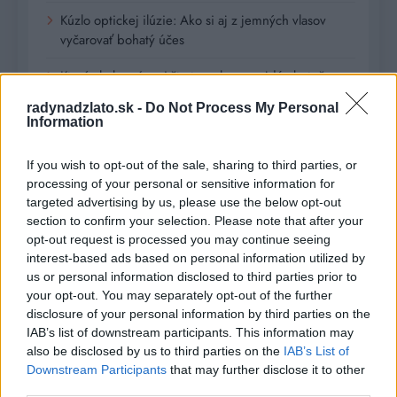
Kúzlo optickej ilúzie: Ako si aj z jemných vlasov
vyčarovať bohatý účes
Ktoré chyby vás pri štarte e-shopu vyjdú zbytočne
draho?
radynadzlato.sk -
Do Not Process My Personal
Information
Recent Comments
If you wish to opt-out of the sale, sharing to third parties, or
processing of your personal or sensitive information for
Žiadne komentáre na zobrazenie.
targeted advertising by us, please use the below opt-out
section to confirm your selection. Please note that after your
opt-out request is processed you may continue seeing
Archives
interest-based ads based on personal information utilized by
us or personal information disclosed to third parties prior to
júl 2026
your opt-out. You may separately opt-out of the further
disclosure of your personal information by third parties on the
február 2026
IAB’s list of downstream participants. This information may
also be disclosed by us to third parties on the
IAB’s List of
január 2026
Downstream Participants
that may further disclose it to other
third parties.