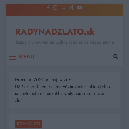
Skip
to
content
RADYNADZLATO.sk
Každý človek vie, že dobrá rada je na nezaplatenie
MENU
Home
2021
máj
5
Už žiadne slinenie a znervózňovanie: takto rýchlo
si navlečiete niť cez ihlu. Celý čas sme to robili
zle!
DOMÁCNOSŤ