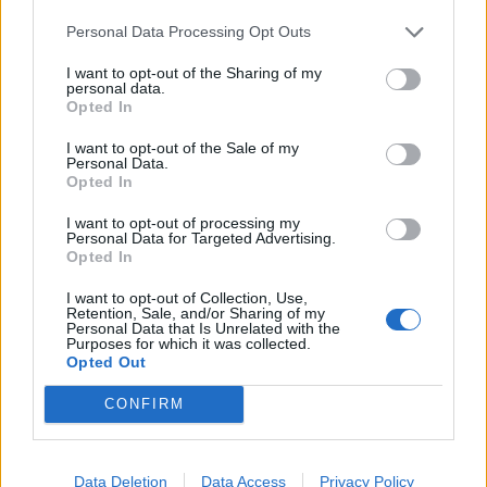
november 2025
Personal Data Processing Opt Outs
júl 2025
I want to opt-out of the Sharing of my
január 2025
personal data.
Opted In
november 2024
I want to opt-out of the Sale of my
Personal Data.
október 2024
Opted In
september 2024
I want to opt-out of processing my
Personal Data for Targeted Advertising.
Opted In
august 2024
I want to opt-out of Collection, Use,
júl 2024
Retention, Sale, and/or Sharing of my
Personal Data that Is Unrelated with the
Purposes for which it was collected.
jún 2024
Opted Out
apríl 2024
CONFIRM
marec 2024
Data Deletion
Data Access
Privacy Policy