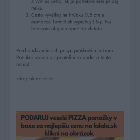
a vymies cesto, ak je potrebné ešte pridaj
múku.
Cesto vyváľkaj na hrúbku 0,5 cm a
pomocou formičiek vypichuj šišky. Na
horúcom olej ich opeč do zlatista.
Pred podávaním ich posyp práškovým cukrom.
Ponúkni rodinu a s priateľmi sa podel o tento
recept!
zdroj:takprosto.cc