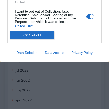
február 2023
Opted In
január 2023
I want to opt-out of Collection, Use,
Retention, Sale, and/or Sharing of my
Personal Data that Is Unrelated with the
december 2022
Purposes for which it was collected.
Opted Out
november 2022
CONFIRM
október 2022
september 2022
Data Deletion
Data Access
Privacy Policy
august 2022
júl 2022
jún 2022
máj 2022
apríl 2022