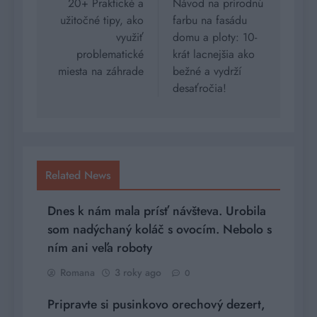
v
20+ Praktické a
Návod na prírodnú
užitočné tipy, ako
farbu na fasádu
článku
využiť
domu a ploty: 10-
problematické
krát lacnejšia ako
miesta na záhrade
bežné a vydrží
desaťročia!
Related News
Dnes k nám mala prísť návšteva. Urobila
som nadýchaný koláč s ovocím. Nebolo s
ním ani veľa roboty
Romana
3 roky ago
0
Pripravte si pusinkovo orechový dezert,