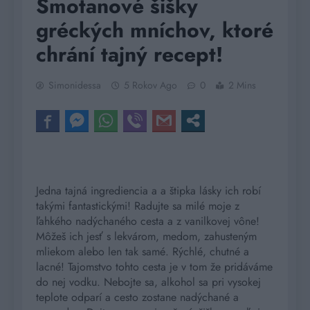
Smotanové šišky
gréckých mníchov, ktoré
chrání tajný recept!
Simonidessa
5 Rokov Ago
0
2 Mins
Jedna tajná ingrediencia a a štipka lásky ich robí
takými fantastickými! Radujte sa milé moje z
ľahkého nadýchaného cesta a z vanilkovej vône!
Môžeš ich jesť s lekvárom, medom, zahusteným
mliekom alebo len tak samé. Rýchlé, chutné a
lacné! Tajomstvo tohto cesta je v tom že pridáváme
do nej vodku. Nebojte sa, alkohol sa pri vysokej
teplote odparí a cesto zostane nadýchané a