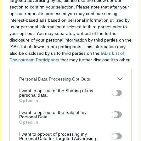
targeted advertising by us, please use the below opt-out
section to confirm your selection. Please note that after your
január 2024
opt-out request is processed you may continue seeing
interest-based ads based on personal information utilized by
december 2023
us or personal information disclosed to third parties prior to
your opt-out. You may separately opt-out of the further
november 2023
disclosure of your personal information by third parties on the
IAB’s list of downstream participants. This information may
september 2023
also be disclosed by us to third parties on the
IAB’s List of
Downstream Participants
that may further disclose it to other
august 2023
third parties.
júl 2023
Personal Data Processing Opt Outs
jún 2023
I want to opt-out of the Sharing of my
personal data.
Opted In
máj 2023
I want to opt-out of the Sale of my
apríl 2023
Personal Data.
Opted In
marec 2023
I want to opt-out of processing my
Personal Data for Targeted Advertising.