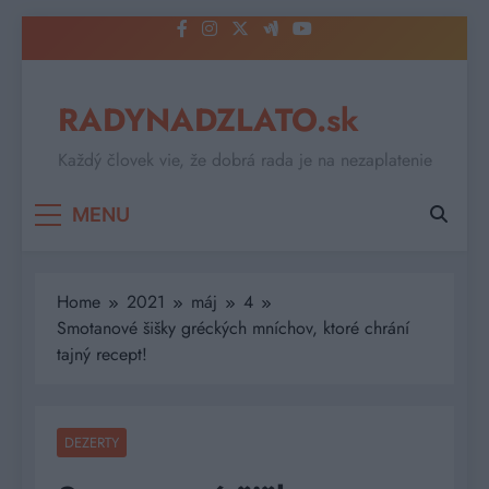
Skip
to
content
RADYNADZLATO.sk
Každý človek vie, že dobrá rada je na nezaplatenie
MENU
Home
2021
máj
4
Smotanové šišky gréckých mníchov, ktoré chrání
tajný recept!
DEZERTY