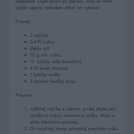
nespadne. Dajte pozor pri pečení, šišky sa veľmi
rýchlo upečú, nebudete stíhať ich vyberať.
Prísady:
2 vajíčka
3-4 Pl cukru
štipka soli
10 g van. cukru
½
lyžičky sódy bikarbóny
4 Pl kyslej smotany
1 lyžička vodky
2 poháre hladkej múky
Príprava:
vyšľahaj vajíčka s cukrom, pridaj štipku soli,
vanilkový cukor, smotanu a vodku. Múku a
sódu bikarbónu preosej.
Do vaječnej zmesy primiešaj preosiatu múku