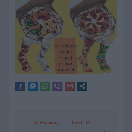
Navigácia
Previous:
Next: