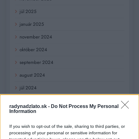
júl 2025
január 2025
november 2024
október 2024
september 2024
august 2024
júl 2024
jún 2024
radynadzlato.sk -
Do Not Process My Personal
Information
apríl 2024
marec 2024
If you wish to opt-out of the sale, sharing to third parties, or
processing of your personal or sensitive information for
február 2024