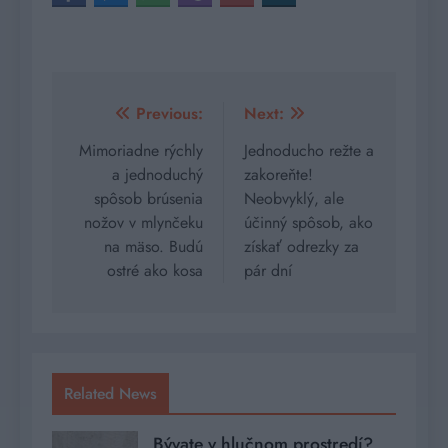
Navigácia
Previous:
Next:
v
Mimoriadne rýchly
Jednoducho režte a
a jednoduchý
zakoreňte!
článku
spôsob brúsenia
Neobvyklý, ale
nožov v mlynčeku
účinný spôsob, ako
na mäso. Budú
získať odrezky za
ostré ako kosa
pár dní
Related News
Bývate v hlučnom prostredí?