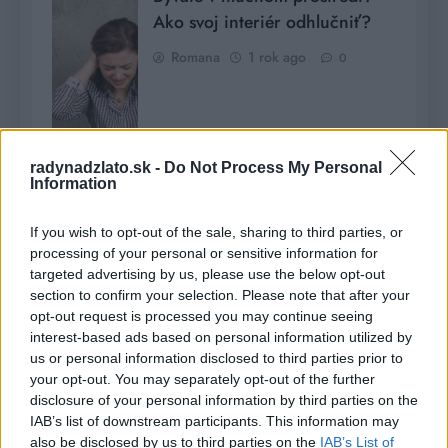
Ako svoj interiér odhlučniť?
Romana
1 rok ago
0
radynadzlato.sk -
Do Not Process My Personal
Information
If you wish to opt-out of the sale, sharing to third parties, or
processing of your personal or sensitive information for
targeted advertising by us, please use the below opt-out
section to confirm your selection. Please note that after your
7 rád, ako správne použiť
opt-out request is processed you may continue seeing
chemickú kotvu a montážnu
interest-based ads based on personal information utilized by
us or personal information disclosed to third parties prior to
penu
your opt-out. You may separately opt-out of the further
Romana
1 rok ago
disclosure of your personal information by third parties on the
0
IAB’s list of downstream participants. This information may
also be disclosed by us to third parties on the
IAB’s List of