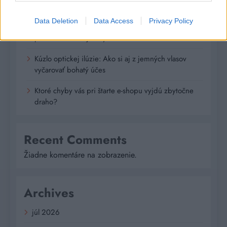
krútiaci moment?
Data Deletion
Data Access
Privacy Policy
Digitálne PZP ako technológia na získanie
personalizovanej zľavy
Kúzlo optickej ilúzie: Ako si aj z jemných vlasov
vyčarovať bohatý účes
Ktoré chyby vás pri štarte e-shopu vyjdú zbytočne
draho?
Recent Comments
Žiadne komentáre na zobrazenie.
Archives
júl 2026