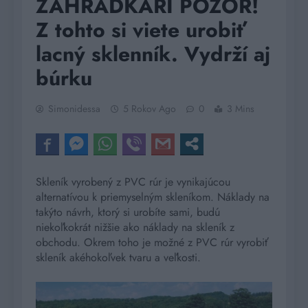
ZÁHRADKÁRI POZOR!
Z tohto si viete urobiť
lacný sklenník. Vydrží aj
búrku
Simonidessa
5 Rokov Ago
0
3 Mins
Skleník vyrobený z PVC rúr je vynikajúcou
alternatívou k priemyselným skleníkom. Náklady na
takýto návrh, ktorý si urobíte sami, budú
niekoľkokrát nižšie ako náklady na skleník z
obchodu. Okrem toho je možné z PVC rúr vyrobiť
skleník akéhokoľvek tvaru a veľkosti.