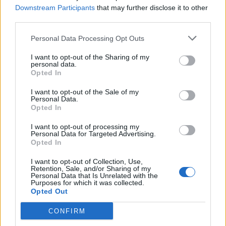
Downstream Participants
that may further disclose it to other
third parties.
Personal Data Processing Opt Outs
I want to opt-out of the Sharing of my
personal data.
Opted In
I want to opt-out of the Sale of my
Personal Data.
Hľadať
Opted In
I want to opt-out of processing my
HĽADAŤ
Personal Data for Targeted Advertising.
Opted In
I want to opt-out of Collection, Use,
Recent Posts
Retention, Sale, and/or Sharing of my
Personal Data that Is Unrelated with the
Purposes for which it was collected.
Rada pre vysokých mužov: Väčšia veľkosť nie je
Opted Out
vždy riešenie
CONFIRM
Od dielne po priemyselnú halu: Ako skrotiť silu a