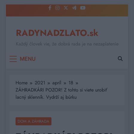
Skip
to
content
RADYNADZLATO.sk
Každý človek vie, že dobrá rada je na nezaplatenie
MENU
Home
2021
apríl
18
ZÁHRADKÁRI POZOR! Z tohto si viete urobiť
lacný sklenník. Vydrží aj búrku
DOM A ZÁHRADA