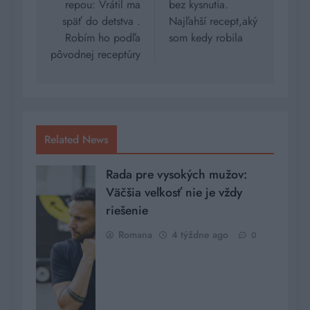
repou: Vrátil ma
bez kysnutia.
späť do detstva .
Najľahší recept,aký
Robím ho podľa
som kedy robila
pôvodnej receptúry
Related News
Rada pre vysokých mužov:
Väčšia veľkosť nie je vždy
riešenie
Romana
4 týždne ago
0