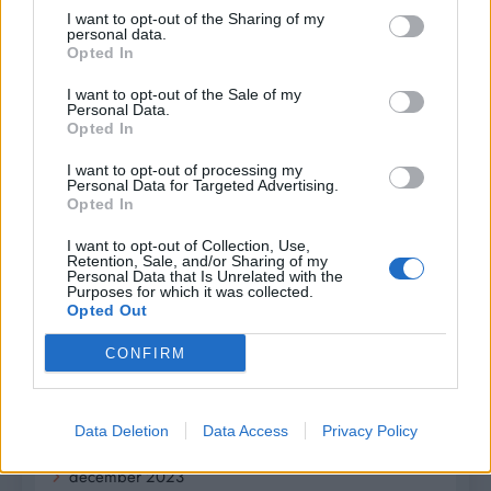
I want to opt-out of the Sharing of my
november 2024
personal data.
Opted In
október 2024
I want to opt-out of the Sale of my
Personal Data.
september 2024
Opted In
august 2024
I want to opt-out of processing my
Personal Data for Targeted Advertising.
júl 2024
Opted In
I want to opt-out of Collection, Use,
jún 2024
Retention, Sale, and/or Sharing of my
Personal Data that Is Unrelated with the
Purposes for which it was collected.
apríl 2024
Opted Out
marec 2024
CONFIRM
február 2024
január 2024
Data Deletion
Data Access
Privacy Policy
december 2023