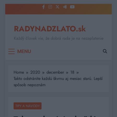
Skip
to
content
RADYNADZLATO.sk
Každý človek vie, že dobrá rada je na nezaplatenie
MENU
Home
2020
december
18
Takto odstránite každú škvrnu aj mesiac starú. Lepší
spôsob nepoznám
TIPY A NÁVODY