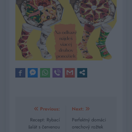
Navigácia
Previous:
Next:
v
Recept: Rybací
Perfektný domáci
šalát s červenou
orechový rožtek
článku