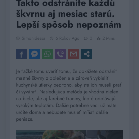
Takto odstránite každú
škvrnu aj mesiac starú.
Lepší spôsob nepoznám
Simonidessa
6 Rokov Ago
0
2 Mins
Je ťažké tomu uveriť tomu, že dokážete odstrániť
mastné škvrny z oblečenia a zároveň vybieliť
kuchynské utierky bez toho, aby ste ich museli prať
či vyvárať. Nasledujúca metóda je vhodná nielen
na biele, ale aj farebné tkaniny, ktoré odolávajú
vysokým teplotám. Ďalšie potrebné veci už máte
určite doma a nebudete musieť míňať ďalšie
peniaze.