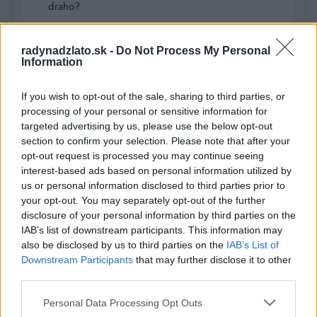
draho?
radynadzlato.sk -
Do Not Process My Personal
Recent Comments
Information
Žiadne komentáre na zobrazenie.
If you wish to opt-out of the sale, sharing to third parties, or
processing of your personal or sensitive information for
targeted advertising by us, please use the below opt-out
Archives
section to confirm your selection. Please note that after your
opt-out request is processed you may continue seeing
júl 2026
interest-based ads based on personal information utilized by
us or personal information disclosed to third parties prior to
február 2026
your opt-out. You may separately opt-out of the further
disclosure of your personal information by third parties on the
január 2026
IAB’s list of downstream participants. This information may
also be disclosed by us to third parties on the
IAB’s List of
november 2025
Downstream Participants
that may further disclose it to other
júl 2025
third parties.
Personal Data Processing Opt Outs
január 2025