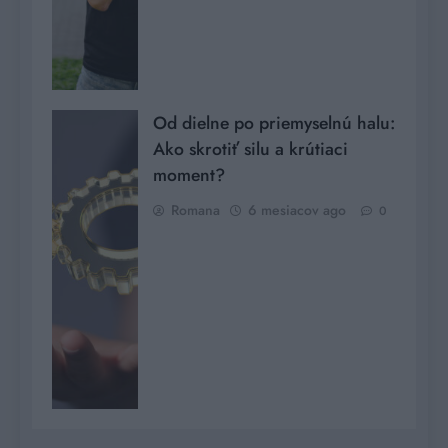
Od dielne po priemyselnú halu:
Ako skrotiť silu a krútiaci
moment?
Romana
6 mesiacov ago
0