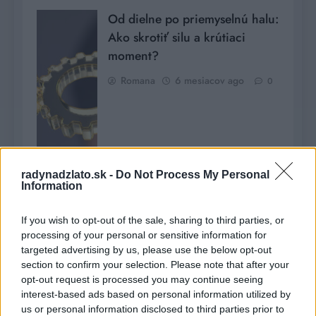
Od dielne po priemyselnú halu:
Ako skrotiť silu a krútiaci
moment?
Romana
6 mesiacov ago
0
radynadzlato.sk -
Do Not Process My Personal
Information
If you wish to opt-out of the sale, sharing to third parties, or
processing of your personal or sensitive information for
targeted advertising by us, please use the below opt-out
Hľadať
section to confirm your selection. Please note that after your
opt-out request is processed you may continue seeing
HĽADAŤ
interest-based ads based on personal information utilized by
us or personal information disclosed to third parties prior to