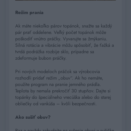
Režim prania
Ak máte niekoľko párov topánok, snažte sa každý
pár prať oddelene. Veľký počet topánok môže
poškodiť vnútro práčky. Vyvarujte sa žmýkaniu.
Silná rotácia a vibrácie môžu spôsobiť, že ťažká a
tvrdá podrážka rozbije sklo, prípadne sa
zdeformuje bubon práčky.
Pri nových modeloch práčok sa výrobcovia
rozhodli pridať režim „obuv“. Ak ho nemáte,
použite program na pranie jemného prádla.
Teplota by nemala prekročiť 30 stupňov. Dajte si
topánky do špeciálneho vrecúška alebo do starej
obliečky od vankúša – kvôli bezpečnosti.
Ako sušiť obuv?
Raz a navždy zabudnite na sušenie obuvi v sušičke