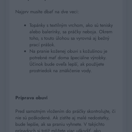
Najprv musíte dbať na dve veci:
Topánky s textilným vrchom, ako sú tenisky
alebo balerínky, sa práčky neboja. Okrem
toho, s touto úlohou sa vyrovná aj bežný
prací prášok.
Na pranie koženej obuvi s kožušinou je
potrebné mať doma špeciálne výrobky.
Účinok bude oveľa lepší, ak použijete
prostriedok na zmäkčenie vody.
Príprava obuvi
Pred samotným vložením do práčky skontrolujte, či
nie sú poškodené. Ak zistíte aj malé nedostatky,
bude lepšie, ak sa praniu vyhnete. V takýchto
prípadoch si totiž môžete viac uškodiť, ako