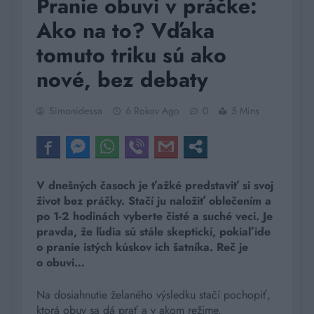
Pranie obuvi v práčke:
Ako na to? Vďaka
tomuto triku sú ako
nové, bez debaty
Simonidessa
6 Rokov Ago
0
5 Mins
V dnešných časoch je ťažké predstaviť si svoj
život bez práčky. Stačí ju naložiť oblečením a
po 1-2 hodinách vyberte čisté a suché veci. Je
pravda, že ľudia sú stále skeptickí, pokiaľ ide
o pranie istých kúskov ich šatníka. Reč je
o obuvi…
Na dosiahnutie želaného výsledku stačí pochopiť,
ktorá obuv sa dá prať a v akom režime.