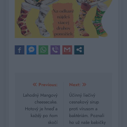
Navigácia
Previous:
Next:
v
Lahodný Mangový
Účinný liečivý
cheesecake.
cesnakový sirup
článku
Hotový je hneď a
proti vírusom a
každý po ňom
baktériám. Poznali
skočí
ho už naše babičky