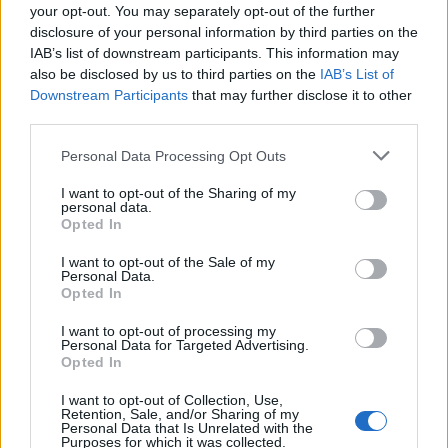
your opt-out. You may separately opt-out of the further
disclosure of your personal information by third parties on the
Recent Posts
IAB’s list of downstream participants. This information may
also be disclosed by us to third parties on the
IAB’s List of
Rada pre vysokých mužov: Väčšia veľkosť nie je
Downstream Participants
that may further disclose it to other
vždy riešenie
third parties.
Od dielne po priemyselnú halu: Ako skrotiť silu a
Personal Data Processing Opt Outs
krútiaci moment?
I want to opt-out of the Sharing of my
personal data.
Digitálne PZP ako technológia na získanie
Opted In
personalizovanej zľavy
I want to opt-out of the Sale of my
Kúzlo optickej ilúzie: Ako si aj z jemných vlasov
Personal Data.
Opted In
vyčarovať bohatý účes
I want to opt-out of processing my
Ktoré chyby vás pri štarte e-shopu vyjdú zbytočne
Personal Data for Targeted Advertising.
draho?
Opted In
I want to opt-out of Collection, Use,
Retention, Sale, and/or Sharing of my
Recent Comments
Personal Data that Is Unrelated with the
Purposes for which it was collected.