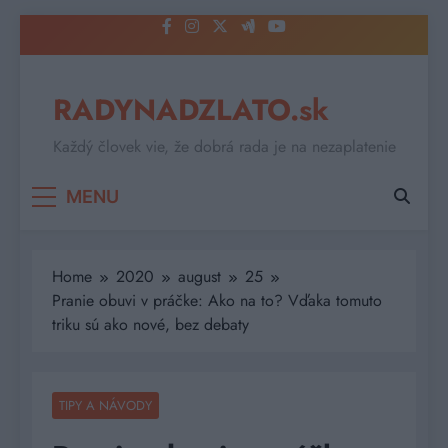
Skip
to
content
RADYNADZLATO.sk
Každý človek vie, že dobrá rada je na nezaplatenie
MENU
Home
2020
august
25
Pranie obuvi v práčke: Ako na to? Vďaka tomuto
triku sú ako nové, bez debaty
TIPY A NÁVODY