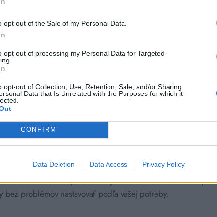
In
o opt-out of the Sale of my Personal Data.
In
to opt-out of processing my Personal Data for Targeted
ing.
In
o opt-out of Collection, Use, Retention, Sale, and/or Sharing
ersonal Data that Is Unrelated with the Purposes for which it
lected.
Out
CONFIRM
Data Deletion
Data Access
Privacy Policy
ho si zoberte rolku potravinovej fólie a obaľte ňou kohútiky
ky bez problémov nastavovať podľa vašej potreby.