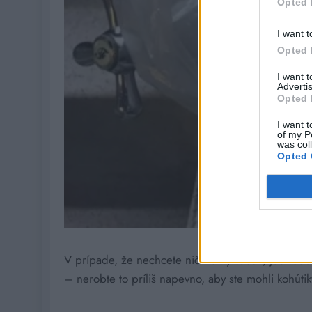
Opted 
I want t
Opted 
I want 
Advertis
Opted 
I want t
of my P
was col
Opted 
V prípade, že nechcete ničiť čistý sáčok, jednoduc
– nerobte to príliš napevno, aby ste mohli kohúti