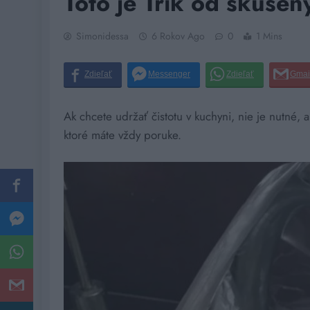
Toto je Trik od skúsen
Simonidessa
6 Rokov Ago
0
1 Mins
Ak chcete udržať čistotu v kuchyni, nie je nutné, 
ktoré máte vždy poruke.