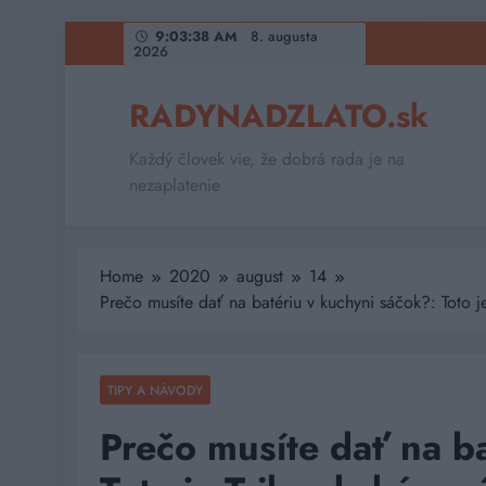
Skip
9:03:40 AM
8. augusta
2026
to
content
RADYNADZLATO.sk
Každý človek vie, že dobrá rada je na
nezaplatenie
Home
2020
august
14
Prečo musíte dať na batériu v kuchyni sáčok?: Toto j
TIPY A NÁVODY
Prečo musíte dať na b