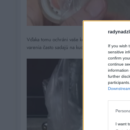
radynadzl
Vďaka tomu ochráni vaše kohútiky pred nečistotam
If you wish 
varenia často sadajú na kuchynské vybavenie.
sensitive in
confirm you
continue se
information 
further disc
participants
Downstream 
Persona
I want t