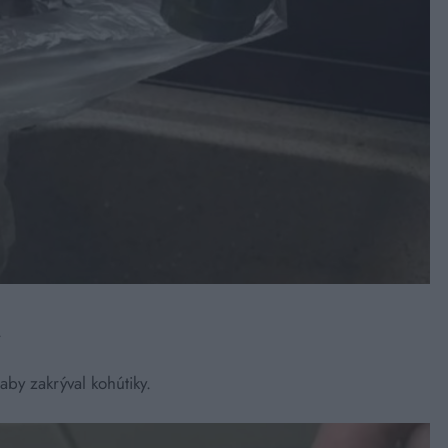
.
aby zakrýval kohútiky.