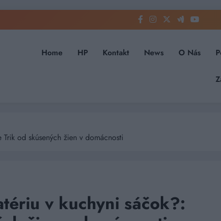
Home
HP
Kontakt
News
O Nás
P
Z
e Trik od skúsených žien v domácnosti
atériu v kuchyni sáčok?: