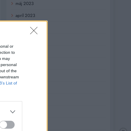
máj 2023
apríl 2023
marec 2023
február 2023
sonal or
január 2023
ection to
ou may
december 2022
 personal
out of the
november 2022
 downstream
B’s List of
október 2022
september 2022
august 2022
júl 2022