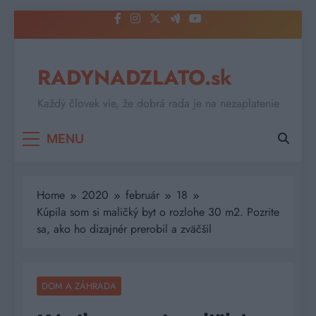
Skip
to
content
RADYNADZLATO.sk
Každý človek vie, že dobrá rada je na nezaplatenie
MENU
Home
2020
február
18
Kúpila som si maličký byt o rozlohe 30 m2. Pozrite
sa, ako ho dizajnér prerobil a zväčšil
DOM A ZÁHRADA