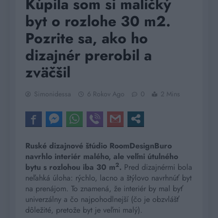
Kúpila som si maličký
byt o rozlohe 30 m2.
Pozrite sa, ako ho
dizajnér prerobil a
zväčšil
Simonidessa
6 Rokov Ago
0
2 Mins
Ruské dizajnové štúdio RoomDesignBuro
navrhlo interiér malého, ale veľmi útulného
2
bytu s rozlohou iba 30 m
.
Pred dizajnérmi bola
neľahká úloha: rýchlo, lacno a štýlovo navrhnúť byt
na prenájom. To znamená, že interiér by mal byť
univerzálny a čo najpohodlnejší (čo je obzvlášť
dôležité, pretože byt je veľmi malý).