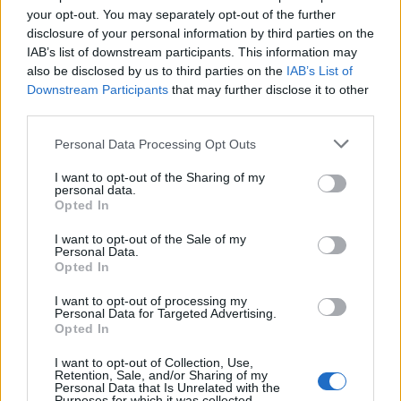
your opt-out. You may separately opt-out of the further
7 rád, ako správne použiť
disclosure of your personal information by third parties on the
IAB’s list of downstream participants. This information may
chemickú kotvu a montážnu
also be disclosed by us to third parties on the
IAB’s List of
penu
Downstream Participants
that may further disclose it to other
third parties.
Romana
1 rok ago
0
Personal Data Processing Opt Outs
I want to opt-out of the Sharing of my
personal data.
Opted In
I want to opt-out of the Sale of my
Personal Data.
Opted In
I want to opt-out of processing my
Personal Data for Targeted Advertising.
Opted In
Hľadať
I want to opt-out of Collection, Use,
Retention, Sale, and/or Sharing of my
HĽADAŤ
Personal Data that Is Unrelated with the
Purposes for which it was collected.