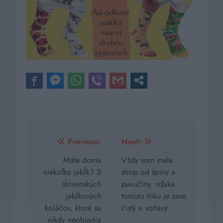
Navigácia
Previous:
Next:
v
Máte doma
Vždy som mala
niekoľko jabĺk? 5
strop od špiny a
článku
slovenských
pavučiny. vďaka
jablkových
tomuto triku je zase
koláčov, ktoré sa
čistý a voňavý
nikdy neobjedia