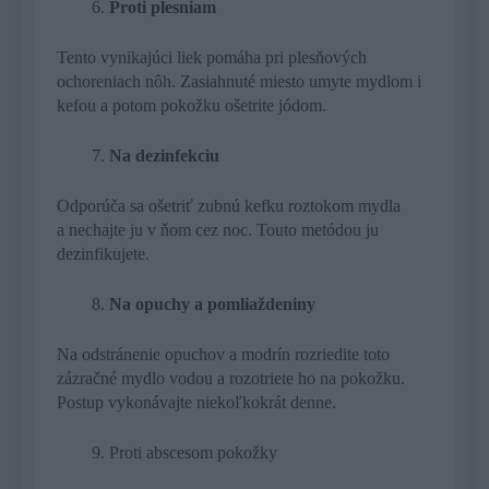
Proti plesniam
Tento vynikajúci liek pomáha pri plesňových
ochoreniach nôh. Zasiahnuté miesto umyte mydlom i
kefou a potom pokožku ošetrite jódom.
Na dezinfekciu
Odporúča sa ošetriť zubnú kefku roztokom mydla
a nechajte ju v ňom cez noc. Touto metódou ju
dezinfikujete.
Na opuchy a pomliaždeniny
Na odstránenie opuchov a modrín rozriedite toto
zázračné mydlo vodou a rozotriete ho na pokožku.
Postup vykonávajte niekoľkokrát denne.
Proti abscesom pokožky