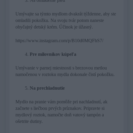
Na omladenie pleti
Umývajte sa týmto mydlom dvakrát týždenne, aby ste
omladili pokožku. Na svoju tvár potom naneste
obyčajný detský krém. Účinok je úžasný.
https://www.instagram.com/p/B10d0MQFhS7/
Pre milovníkov kúpeľa
Umývanie v parnej miestnosti s brezovou metlou
namočenou v roztoku mydla dokonale čistí pokožku.
Na prechladnutie
Mydlo na pranie vám pomôže pri nachladnutí, ak
začnete s liečbou prvých príznakov. Pripravte si
mydlový roztok, namočte doň vatový tampón a
ošetrite dutiny.