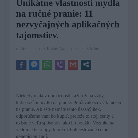
Unikátne vlastnosti mydla
na ručné pranie: 11
nezvyčajných aplikačných
tajomstiev.
Romana
6 Rokov Ago
0
5 Mins
Niekedy mala v domácnosti každá žena vždy
k dispozícii mydlo na pranie. Používalo sa však nielen
na pranie. Ak ešte nemáte tento úžasný liek,
odporúčame vám ho kúpiť, pretože to stojí centy a
existuje veľa spôsobov, ako ho použiť. Vezmite na
vedomie tieto tipy, ktoré už boli testované celou
generáciou ľudí.