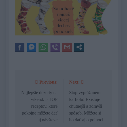
Previous:
Next:
Navigácia
v
Najlepšie dezerty na
Stop vyprážanému
víkend. 5 TOP
karfiolu! Existuje
článku
receptov, ktoré
chutnejší a zdravší
pokojne môžete dať
spôsob. Môžete si
aj návšteve
ho dať aj o polnoci