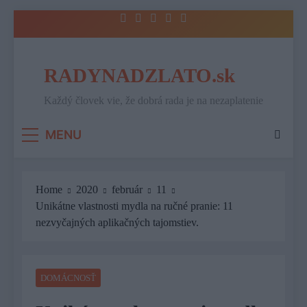
Skip
to
content
RADYNADZLATO.sk
Každý človek vie, že dobrá rada je na nezaplatenie
MENU
Home
2020
február
11
Unikátne vlastnosti mydla na ručné pranie: 11
nezvyčajných aplikačných tajomstiev.
DOMÁCNOSŤ