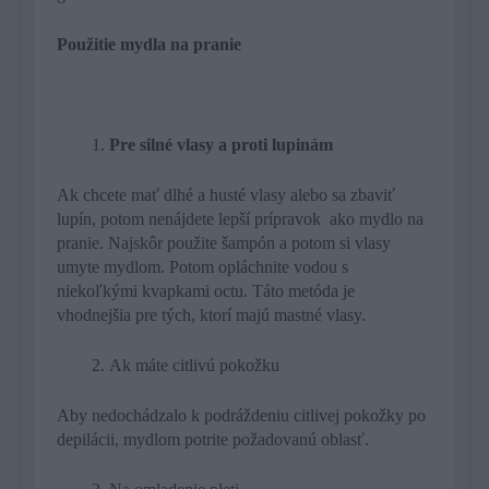
Použitie mydla na pranie
Pre silné vlasy a proti lupinám
Ak chcete mať dlhé a husté vlasy alebo sa zbaviť
lupín, potom nenájdete lepší prípravok ako mydlo na
pranie. Najskôr použite šampón a potom si vlasy
umyte mydlom. Potom opláchnite vodou s
niekoľkými kvapkami octu. Táto metóda je
vhodnejšia pre tých, ktorí majú mastné vlasy.
Ak máte citlivú pokožku
Aby nedochádzalo k podráždeniu citlivej pokožky po
depilácii, mydlom potrite požadovanú oblasť.