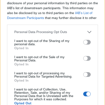
disclosure of your personal information by third parties on the
IAB’s list of downstream participants. This information may
Archives
also be disclosed by us to third parties on the
IAB’s List of
Downstream Participants
that may further disclose it to other
júl 2026
third parties.
február 2026
Personal Data Processing Opt Outs
I want to opt-out of the Sharing of my
január 2026
personal data.
Opted In
november 2025
I want to opt-out of the Sale of my
júl 2025
Personal Data.
Opted In
január 2025
I want to opt-out of processing my
Personal Data for Targeted Advertising.
november 2024
Opted In
október 2024
I want to opt-out of Collection, Use,
Retention, Sale, and/or Sharing of my
Personal Data that Is Unrelated with the
september 2024
Purposes for which it was collected.
Opted Out