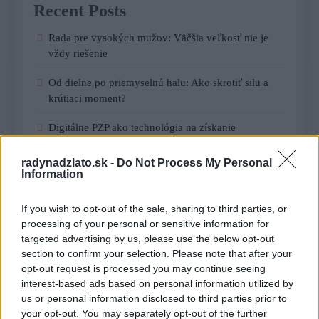
Recent Posts
Rada pre vysokých mužov: Väčšia veľkosť nie je
vždy riešenie
Od dielne po priemyselnú halu: Ako skrotiť silu a
krútiaci moment?
Digitálne PZP ako technológia na získanie
personalizovanej zľavy
radynadzlato.sk -
Do Not Process My Personal
Kúzlo optickej ilúzie: Ako si aj z jemných vlasov
Information
vyčarovať bohatý účes
If you wish to opt-out of the sale, sharing to third parties, or
Ktoré chyby vás pri štarte e-shopu vyjdú zbytočne
processing of your personal or sensitive information for
draho?
targeted advertising by us, please use the below opt-out
section to confirm your selection. Please note that after your
opt-out request is processed you may continue seeing
Recent Comments
interest-based ads based on personal information utilized by
us or personal information disclosed to third parties prior to
Žiadne komentáre na zobrazenie.
your opt-out. You may separately opt-out of the further