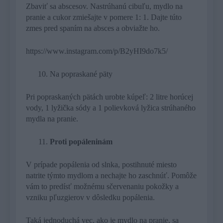
Zbaviť sa abscesov. Nastrúhanú cibuľu, mydlo na
pranie a cukor zmiešajte v pomere 1: 1. Dajte túto
zmes pred spaním na absces a obviažte ho.
https://www.instagram.com/p/B2yHI9do7k5/
Na popraskané päty
Pri popraskaných pätách urobte kúpeľ: 2 litre horúcej
vody, 1 lyžička sódy a 1 polievková lyžica strúhaného
mydla na pranie.
Proti popáleninám
V prípade popálenia od slnka, postihnuté miesto
natrite týmto mydlom a nechajte ho zaschnúť. Pomôže
vám to predísť možnému sčervenaniu pokožky a
vzniku pľuzgierov v dôsledku popálenia.
Taká jednoduchá vec, ako je mydlo na pranie, sa