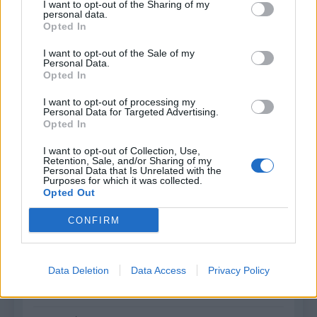
november 2024
I want to opt-out of the Sharing of my
personal data.
Opted In
október 2024
I want to opt-out of the Sale of my
september 2024
Personal Data.
Opted In
august 2024
I want to opt-out of processing my
Personal Data for Targeted Advertising.
júl 2024
Opted In
jún 2024
I want to opt-out of Collection, Use,
Retention, Sale, and/or Sharing of my
Personal Data that Is Unrelated with the
apríl 2024
Purposes for which it was collected.
Opted Out
marec 2024
CONFIRM
február 2024
január 2024
Data Deletion
Data Access
Privacy Policy
december 2023