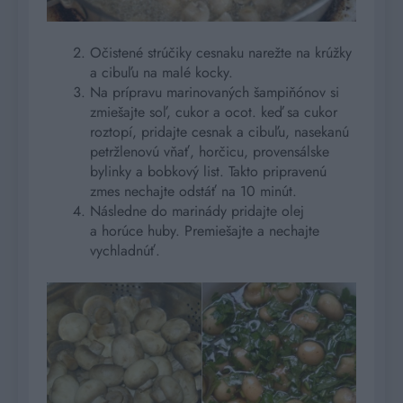
Očistené strúčiky cesnaku narežte na krúžky
a cibuľu na malé kocky.
Na prípravu marinovaných šampiňónov si
zmiešajte soľ, cukor a ocot. keď sa cukor
roztopí, pridajte cesnak a cibuľu, nasekanú
petržlenovú vňať, horčicu, provensálske
bylinky a bobkový list. Takto pripravenú
zmes nechajte odstáť na 10 minút.
Následne do marinády pridajte olej
a horúce huby. Premiešajte a nechajte
vychladnúť.