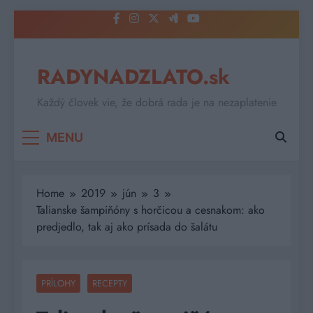
Skip
to
content
RADYNADZLATO.sk
Každý človek vie, že dobrá rada je na nezaplatenie
MENU
Home
2019
jún
3
Talianske šampiňóny s horčicou a cesnakom: ako
predjedlo, tak aj ako prísada do šalátu
PRÍLOHY
RECEPTY