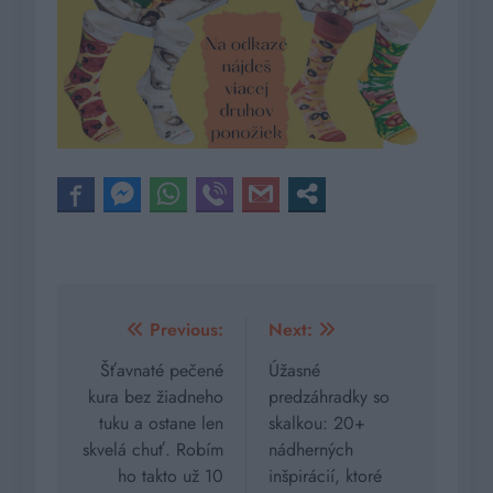
Navigácia
Previous:
Next:
v
Šťavnaté pečené
Úžasné
kura bez žiadneho
predzáhradky so
článku
tuku a ostane len
skalkou: 20+
skvelá chuť. Robím
nádherných
ho takto už 10
inšpirácií, ktoré