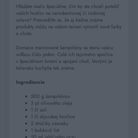
Hľadáte niečo špeciálne, čím by ste chceli potešiť
vašich hosťov na narodeninovej či rodinnej
oslave? Presvedčte sa, že aj bežne známe
produkty môžu na vašom tanieri vytvoriť nové farby
a chute.
Domáce marinované šampiňóny sa stanú vašou
voľbou číslo jeden. Celé ich tajomstvo spočíva
v špeciálnom korení a spojení chutí, ktorými je
talianska kuchyňa tak známa.
Ingrediencie
500 g šampiňónov
3 pl olivového oleja
1 čl soli
1 čl dijonskej horčice
2 strúčiky cesnaku
1 bobkový list
50 ml jablčného octu