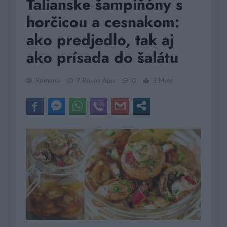
Talianske šampiňóny s
horčicou a cesnakom:
ako predjedlo, tak aj
ako prísada do šalátu
Romana
7 Rokov Ago
0
3 Mins