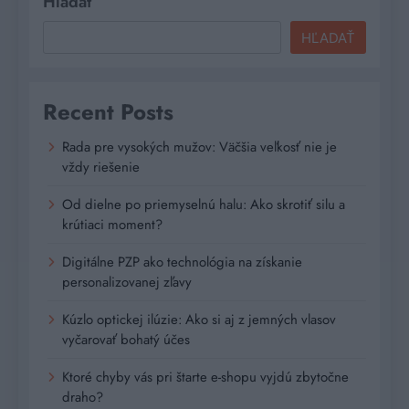
Hľadať
HĽADAŤ
Recent Posts
Rada pre vysokých mužov: Väčšia veľkosť nie je
vždy riešenie
Od dielne po priemyselnú halu: Ako skrotiť silu a
krútiaci moment?
Digitálne PZP ako technológia na získanie
personalizovanej zľavy
Kúzlo optickej ilúzie: Ako si aj z jemných vlasov
vyčarovať bohatý účes
Ktoré chyby vás pri štarte e-shopu vyjdú zbytočne
draho?