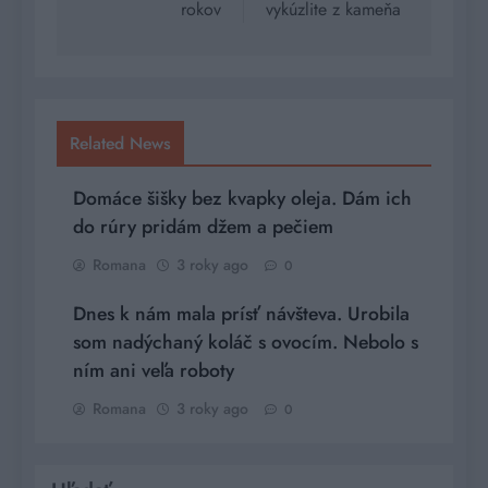
rokov
vykúzlite z kameňa
Related News
Domáce šišky bez kvapky oleja. Dám ich
do rúry pridám džem a pečiem
Romana
3 roky ago
0
Dnes k nám mala prísť návšteva. Urobila
som nadýchaný koláč s ovocím. Nebolo s
ním ani veľa roboty
Romana
3 roky ago
0