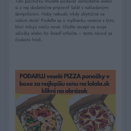
Túto pochúťku môžete podávať samostatne alebo
si z nej dodatočne pripraviť šalát s nakladanými
šampiňónmi. Huby nebudú nikdy zbytočné na
vašom stole! Podeľte sa o myšlienku varenia s tými,
ktorí milujú niečo nové. Uložte recept na svoje
záložky alebo ho ihneď vytlačte – tento návod sa
čoskoro hodí.