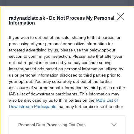
Recent Comments
radynadzlato.sk -
Do Not Process My Personal
Information
Žiadne komentáre na zobrazenie.
If you wish to opt-out of the sale, sharing to third parties, or
processing of your personal or sensitive information for
Archives
targeted advertising by us, please use the below opt-out
section to confirm your selection. Please note that after your
júl 2026
opt-out request is processed you may continue seeing
interest-based ads based on personal information utilized by
február 2026
us or personal information disclosed to third parties prior to
your opt-out. You may separately opt-out of the further
január 2026
disclosure of your personal information by third parties on the
IAB’s list of downstream participants. This information may
november 2025
also be disclosed by us to third parties on the
IAB’s List of
Downstream Participants
that may further disclose it to other
júl 2025
third parties.
január 2025
Personal Data Processing Opt Outs