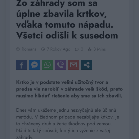
Zo záhrady som sa
úplne zbavila krtkov,
vďaka tomuto nápadu.
Všetci odišli k susedom
Romana
7 Rokov Ago
0
3 Mins
Krtko je v podstate veľmi užitočný tvor a
predsa vie narobiť v záhrade veľa škôd, preto
musíme hľadať riešenie aby sme sa ich zbavili.
Dnes vám ukážeme jednu nezvyčajnú ale účinnú
metódu. V žiadnom prípade nezabíjajte krtkov, je
to chránený druh a žerie škodcov pod zemou.
Nájdite taký spôsob, ktorý ich vyženie z vašej
záhrady.