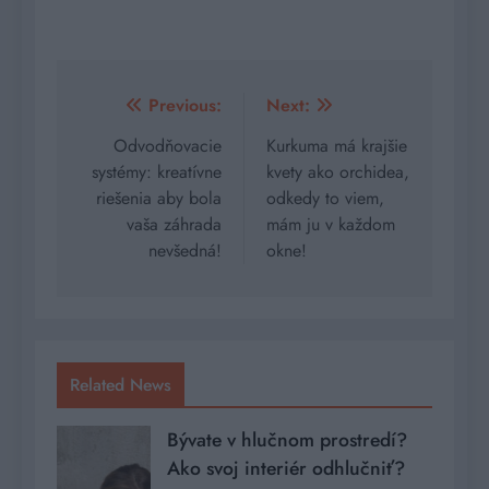
Navigácia
Previous:
Next:
v
Odvodňovacie
Kurkuma má krajšie
systémy: kreatívne
kvety ako orchidea,
článku
riešenia aby bola
odkedy to viem,
vaša záhrada
mám ju v každom
nevšedná!
okne!
Related News
Bývate v hlučnom prostredí?
Ako svoj interiér odhlučniť?