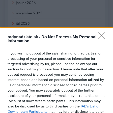
január 2026
november 2025
júl 2025
január 2025
radynadzlato.sk -
Do Not Process My Personal
Information
november 2024
If you wish to opt-out of the sale, sharing to third parties, or
október 2024
processing of your personal or sensitive information for
targeted advertising by us, please use the below opt-out
september 2024
section to confirm your selection. Please note that after your
opt-out request is processed you may continue seeing
august 2024
interest-based ads based on personal information utilized by
júl 2024
us or personal information disclosed to third parties prior to
your opt-out. You may separately opt-out of the further
jún 2024
disclosure of your personal information by third parties on the
IAB’s list of downstream participants. This information may
apríl 2024
also be disclosed by us to third parties on the
IAB’s List of
Downstream Participants
that may further disclose it to other