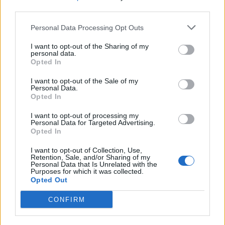
marec 2024
third parties.
február 2024
Personal Data Processing Opt Outs
I want to opt-out of the Sharing of my
január 2024
personal data.
Opted In
december 2023
I want to opt-out of the Sale of my
Personal Data.
november 2023
Opted In
september 2023
I want to opt-out of processing my
Personal Data for Targeted Advertising.
august 2023
Opted In
júl 2023
I want to opt-out of Collection, Use,
Retention, Sale, and/or Sharing of my
Personal Data that Is Unrelated with the
jún 2023
Purposes for which it was collected.
Opted Out
máj 2023
CONFIRM
apríl 2023