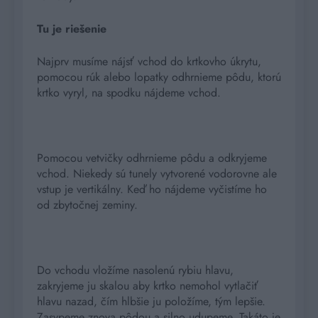
Tu je riešenie
Najprv musíme nájsť vchod do krtkovho úkrytu,
pomocou rúk alebo lopatky odhrnieme pôdu, ktorú
krtko vyryl, na spodku nájdeme vchod.
Pomocou vetvičky odhrnieme pôdu a odkryjeme
vchod. Niekedy sú tunely vytvorené vodorovne ale
vstup je vertikálny. Keď ho nájdeme vyčistíme ho
od zbytočnej zeminy.
Do vchodu vložíme nasolenú rybiu hlavu,
zakryjeme ju skalou aby krtko nemohol vytlačiť
hlavu nazad, čím hlbšie ju položíme, tým lepšie.
Zasypeme znova pôdou a silno udupeme. Takáto je