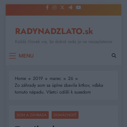
Skip
to
content
RADYNADZLATO.sk
Každý človek vie, že dobrá rada je na nezaplatenie
MENU
Home
2019
marec
26
Zo záhrady som sa úplne zbavila krtkov, vďaka
tomuto nápadu. Všetci odišli k susedom
DOM A ZÁHRADA
DOMÁCNOSŤ