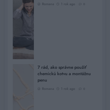
Romana
1 rok ago
0
7 rád, ako správne použiť
chemickú kotvu a montážnu
penu
Romana
1 rok ago
0