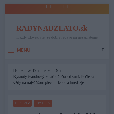
Skip
to
content
RADYNADZLATO.sk
Každý človek vie, že dobrá rada je na nezaplatenie
MENU
Home
2019
marec
9
Kysnutý tvarohový koláč s čučoriedkami. Pečie sa
vždy na najväčšom plechu, lebo sa hneď zje
DEZERTY
RECEPTY