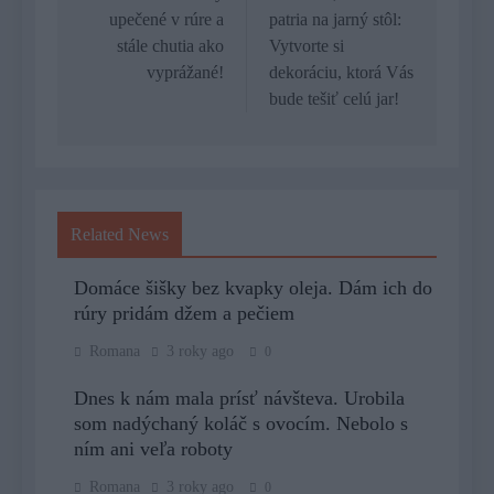
upečené v rúre a
patria na jarný stôl:
stále chutia ako
Vytvorte si
vyprážané!
dekoráciu, ktorá Vás
bude tešiť celú jar!
Related News
Domáce šišky bez kvapky oleja. Dám ich do
rúry pridám džem a pečiem
Romana
3 roky ago
0
Dnes k nám mala prísť návšteva. Urobila
som nadýchaný koláč s ovocím. Nebolo s
ním ani veľa roboty
Romana
3 roky ago
0