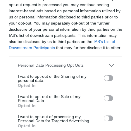
opt-out request is processed you may continue seeing
január 2025
interest-based ads based on personal information utilized by
us or personal information disclosed to third parties prior to
november 2024
your opt-out. You may separately opt-out of the further
disclosure of your personal information by third parties on the
október 2024
IAB’s list of downstream participants. This information may
also be disclosed by us to third parties on the
IAB’s List of
september 2024
Downstream Participants
that may further disclose it to other
third parties.
august 2024
Personal Data Processing Opt Outs
júl 2024
I want to opt-out of the Sharing of my
jún 2024
personal data.
Opted In
apríl 2024
I want to opt-out of the Sale of my
Personal Data.
marec 2024
Opted In
február 2024
I want to opt-out of processing my
Personal Data for Targeted Advertising.
Opted In
január 2024