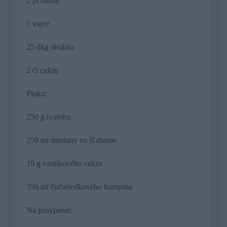
2 pl masla
1 vajce
25 dkg droždia
2 čl cukru
Plnka:
250 g tvarohu
250 ml smotany na šľahanie
10 g vanilkového cukru
350 ml čučoriedkového kompótu
Na posypanie: