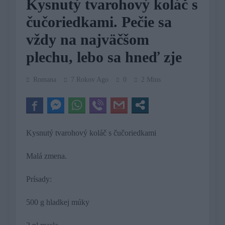
Kysnutý tvarohový koláč s
čučoriedkami. Pečie sa
vždy na najväčšom
plechu, lebo sa hneď zje
Romana
7 Rokov Ago
0
2 Mins
Kysnutý tvarohový koláč s čučoriedkami
Malá zmena.
Prísady:
500 g hladkej múky