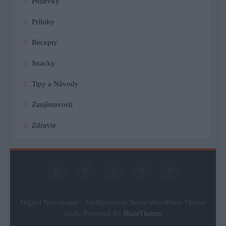
Polievky
Prílohy
Recepty
Snacky
Tipy a Návody
Zaujímavosti
Zdravie
Digital Newspaper - Multipurpose News WordPress Theme
2026. Powered By
.
BlazeThemes