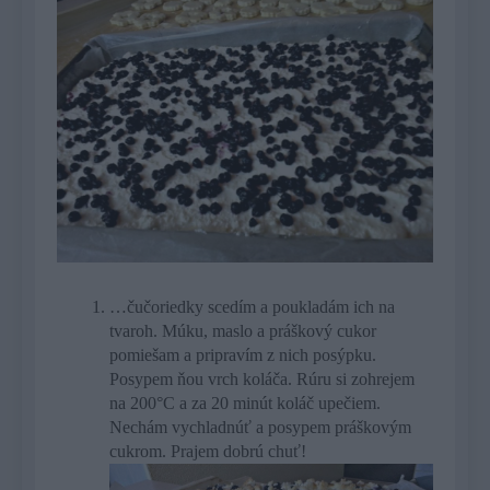
…čučoriedky scedím a poukladám ich na
tvaroh. Múku, maslo a práškový cukor
pomiešam a pripravím z nich posýpku.
Posypem ňou vrch koláča. Rúru si zohrejem
na 200°C a za 20 minút koláč upečiem.
Nechám vychladnúť a posypem práškovým
cukrom. Prajem dobrú chuť!