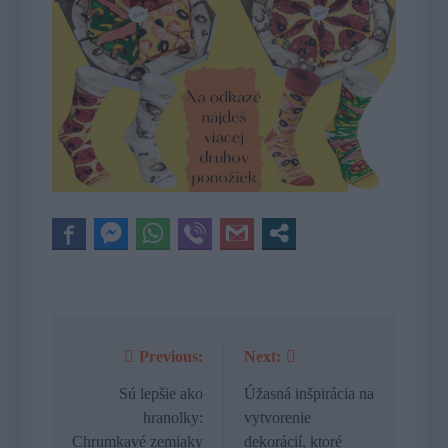
Previous:
Next:
Navigácia
v
Sú lepšie ako
Úžasná inšpirácia na
hranolky:
vytvorenie
článku
Chrumkavé zemiaky
dekorácií, ktoré