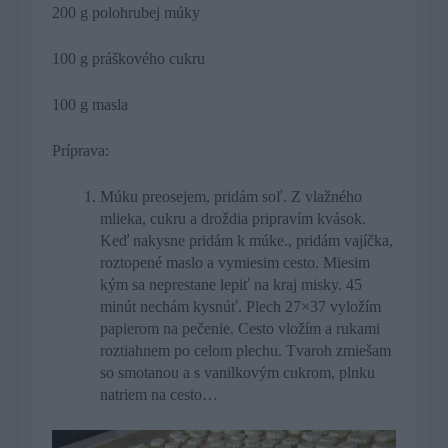
200 g polohrubej múky
100 g práškového cukru
100 g masla
Príprava:
Múku preosejem, pridám soľ. Z vlažného
mlieka, cukru a droždia pripravím kvások.
Keď nakysne pridám k múke., pridám vajíčka,
roztopené maslo a vymiesim cesto. Miesim
kým sa neprestane lepiť na kraj misky. 45
minút nechám kysnúť. Plech 27×37 vyložím
papierom na pečenie. Cesto vložím a rukami
roztiahnem po celom plechu. Tvaroh zmiešam
so smotanou a s vanilkovým cukrom, plnku
natriem na cesto…