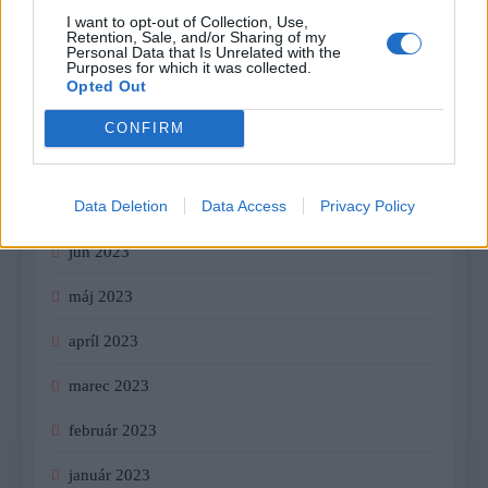
I want to opt-out of Collection, Use,
december 2023
Retention, Sale, and/or Sharing of my
Personal Data that Is Unrelated with the
Purposes for which it was collected.
november 2023
Opted Out
september 2023
CONFIRM
august 2023
Data Deletion
Data Access
Privacy Policy
júl 2023
jún 2023
máj 2023
apríl 2023
marec 2023
február 2023
január 2023