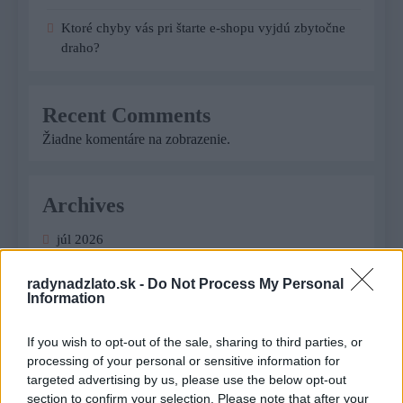
Ktoré chyby vás pri štarte e-shopu vyjdú zbytočne
draho?
Recent Comments
Žiadne komentáre na zobrazenie.
Archives
júl 2026
február 2026
radynadzlato.sk -
Do Not Process My Personal
Information
január 2026
If you wish to opt-out of the sale, sharing to third parties, or
november 2025
processing of your personal or sensitive information for
targeted advertising by us, please use the below opt-out
júl 2025
section to confirm your selection. Please note that after your