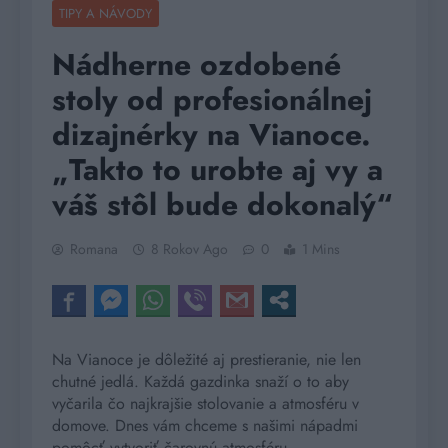
TIPY A NÁVODY
Nádherne ozdobené
stoly od profesionálnej
dizajnérky na Vianoce.
„Takto to urobte aj vy a
váš stôl bude dokonalý“
Romana
8 Rokov Ago
0
1 Mins
Na Vianoce je dôležité aj prestieranie, nie len
chutné jedlá. Každá gazdinka snaží o to aby
vyčarila čo najkrajšie stolovanie a atmosféru v
domove. Dnes vám chceme s našimi nápadmi
pomôcť vytvoriť čarovnú atmosféru.