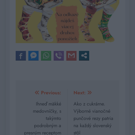
Navigácia
Previous:
Next:
v
Ihneď mäkké
Ako z cukrárne.
medovníčky, s
Výborné vianočné
článku
takýmto
punčové rezy patria
podrobným a
na každý slovenský
presným receptom
stôl