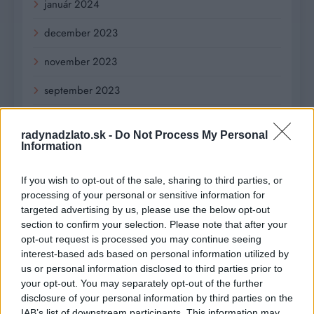
január 2024
december 2023
november 2023
september 2023
august 2023
radynadzlato.sk -
Do Not Process My Personal
Information
júl 2023
jún 2023
If you wish to opt-out of the sale, sharing to third parties, or
processing of your personal or sensitive information for
máj 2023
targeted advertising by us, please use the below opt-out
section to confirm your selection. Please note that after your
apríl 2023
opt-out request is processed you may continue seeing
interest-based ads based on personal information utilized by
marec 2023
us or personal information disclosed to third parties prior to
your opt-out. You may separately opt-out of the further
február 2023
disclosure of your personal information by third parties on the
IAB’s list of downstream participants. This information may