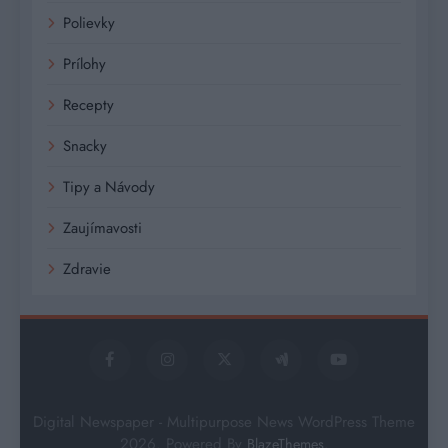
Polievky
Prílohy
Recepty
Snacky
Tipy a Návody
Zaujímavosti
Zdravie
Digital Newspaper - Multipurpose News WordPress Theme
2026. Powered By
.
BlazeThemes