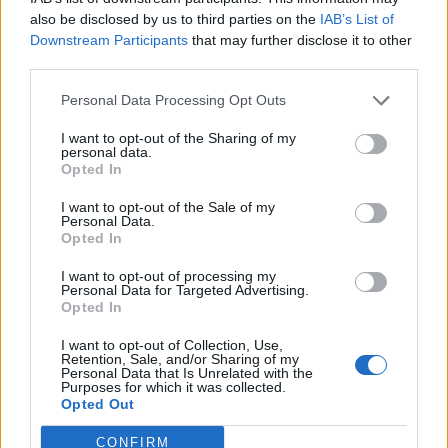
január 2023
also be disclosed by us to third parties on the
IAB’s List of
Downstream Participants
that may further disclose it to other
december 2022
third parties.
november 2022
Personal Data Processing Opt Outs
október 2022
I want to opt-out of the Sharing of my
personal data.
Opted In
september 2022
I want to opt-out of the Sale of my
august 2022
Personal Data.
Opted In
júl 2022
I want to opt-out of processing my
Personal Data for Targeted Advertising.
jún 2022
Opted In
máj 2022
I want to opt-out of Collection, Use,
Retention, Sale, and/or Sharing of my
Personal Data that Is Unrelated with the
apríl 2022
Purposes for which it was collected.
Opted Out
marec 2022
CONFIRM