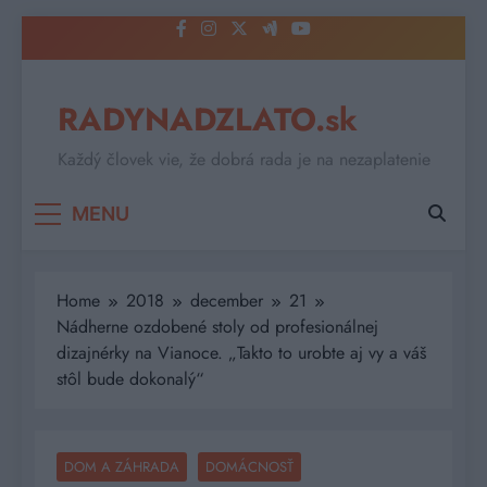
Skip
to
content
RADYNADZLATO.sk
Každý človek vie, že dobrá rada je na nezaplatenie
MENU
Home
2018
december
21
Nádherne ozdobené stoly od profesionálnej
dizajnérky na Vianoce. „Takto to urobte aj vy a váš
stôl bude dokonalý“
DOM A ZÁHRADA
DOMÁCNOSŤ