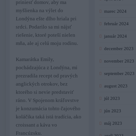
priniesť domov, aby ma
myšlienka na výlet do
marec 2024
Londýna ešte dlho hriala pri
február 2024
srdci. Podarilo sa mi nájsť
riešenie, ktoré poteší nielen
január 2024
mňa, ale aj celú moju rodinu.
december 2023
Kamarátka Emily,
november 2023
pochádzajúca z Londýna, mi
september 2023
prezradila recept od pravých
anglických otrokov, bez
august 2023
ktorého si nevie predstaviť
júl 2023
ráno. V Spojenom kráľovstve
je konzumácia tohto čajového
jún 2023
koláčika taká istá tradícia, ako
máj 2023
croissant a káva vo
Francúzsku.
apríl 2023