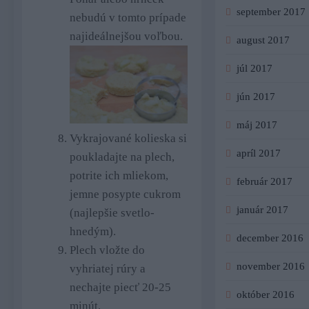
september 2017
nebudú v tomto prípade
najideálnejšou voľbou.
august 2017
júl 2017
jún 2017
máj 2017
Vykrajované kolieska si
apríl 2017
poukladajte na plech,
potrite ich mliekom,
február 2017
jemne posypte cukrom
január 2017
(najlepšie svetlo-
hnedým).
december 2016
Plech vložte do
november 2016
vyhriatej rúry a
nechajte piecť 20-25
október 2016
minút.