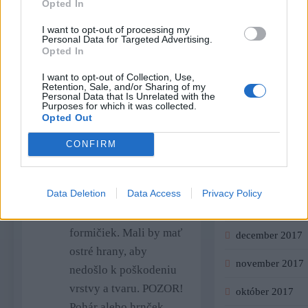
dosku posiatu múkou.
Opted In
august 2018
Opatrne ho ešte párkrát
I want to opt-out of processing my
premieste a následne
júl 2018
Personal Data for Targeted Advertising.
Opted In
vyvaľkajte na 1-2 cm
jún 2018
hrúbku.
I want to opt-out of Collection, Use,
Retention, Sale, and/or Sharing of my
máj 2018
Personal Data that Is Unrelated with the
Purposes for which it was collected.
Opted Out
apríl 2018
CONFIRM
marec 2018
Teraz prejdeme na
február 2018
Data Deletion
Data Access
Privacy Policy
vykrajovanie koláčikov
január 2018
pomocou ostrých
formičiek. Mali by mať
december 2017
ostré hrany, aby
november 2017
nedošlo k poškodeniu
vrstvy a tvaru. POZOR!
október 2017
Pohár alebo hrnček