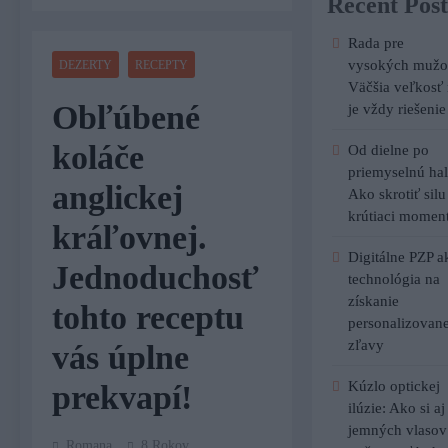
Recent Post
Rada pre
vysokých mužo
DEZERTY
RECEPTY
Väčšia veľkosť 
Obľúbené
je vždy riešenie
koláče
Od dielne po
priemyselnú hal
anglickej
Ako skrotiť silu
krútiaci momen
kráľovnej.
Digitálne PZP a
Jednoduchosť
technológia na
získanie
tohto receptu
personalizovane
zľavy
vás úplne
Kúzlo optickej
prekvapí!
ilúzie: Ako si aj
jemných vlasov
Romana
8 Rokov