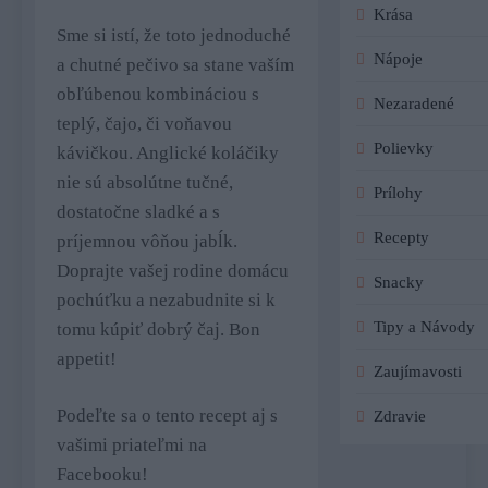
Krása
Sme si istí, že toto jednoduché
Nápoje
a chutné pečivo sa stane vaším
obľúbenou kombináciou s
Nezaradené
teplý, čajo, či voňavou
Polievky
kávičkou. Anglické koláčiky
nie sú absolútne tučné,
Prílohy
dostatočne sladké a s
Recepty
príjemnou vôňou jabĺk.
Doprajte vašej rodine domácu
Snacky
pochúťku a nezabudnite si k
Tipy a Návody
tomu kúpiť dobrý čaj. Bon
appetit!
Zaujímavosti
Podeľte sa o tento recept aj s
Zdravie
vašimi priateľmi na
Facebooku!