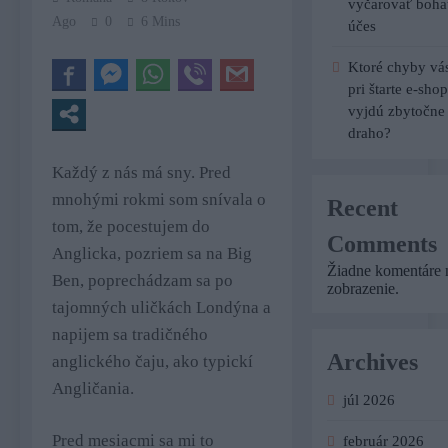
vyčarovať boha
Ago
0
6 Mins
účes
Ktoré chyby vá
pri štarte e-sho
vyjdú zbytočne
draho?
Každý z nás má sny. Pred
mnohými rokmi som snívala o
Recent
tom, že pocestujem do
Comments
Anglicka, pozriem sa na Big
Žiadne komentáre 
Ben, poprechádzam sa po
zobrazenie.
tajomných uličkách Londýna a
napijem sa tradičného
Archives
anglického čaju, ako typickí
Angličania.
júl 2026
Pred mesiacmi sa mi to
február 2026