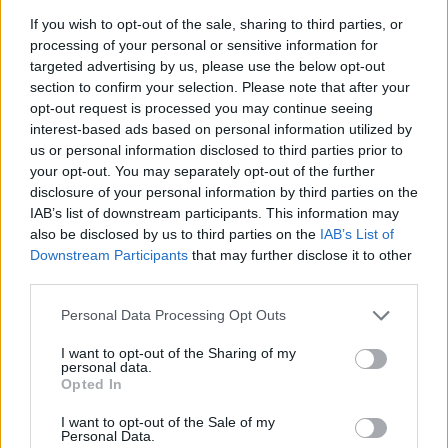
júl 2019
If you wish to opt-out of the sale, sharing to third parties, or
processing of your personal or sensitive information for
jún 2019
targeted advertising by us, please use the below opt-out
section to confirm your selection. Please note that after your
máj 2019
opt-out request is processed you may continue seeing
Takto pripravené jablká
interest-based ads based on personal information utilized by
apríl 2019
pridajte k múke, dobre
us or personal information disclosed to third parties prior to
premiešajte. Postupne
your opt-out. You may separately opt-out of the further
marec 2019
prilievajte mlieko po 1
disclosure of your personal information by third parties on the
IAB’s list of downstream participants. This information may
február 2019
PL a vymieste si mäkké
also be disclosed by us to third parties on the
IAB’s List of
cesto.
Downstream Participants
that may further disclose it to other
január 2019
third parties.
december 2018
Personal Data Processing Opt Outs
november 2018
I want to opt-out of the Sharing of my
personal data.
október 2018
Opted In
Výsledné cesto si
položte na pracovnú
september 2018
I want to opt-out of the Sale of my
Personal Data.