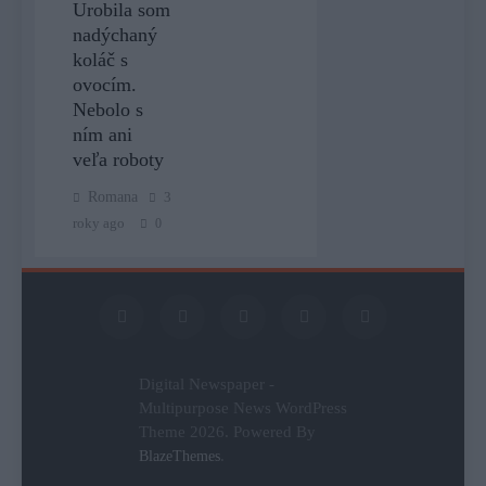
Urobila som
nadýchaný
koláč s
ovocím.
Nebolo s
ním ani
veľa roboty
Romana
3
roky ago
0
Digital Newspaper -
Multipurpose News WordPress
Theme 2026. Powered By
.
BlazeThemes