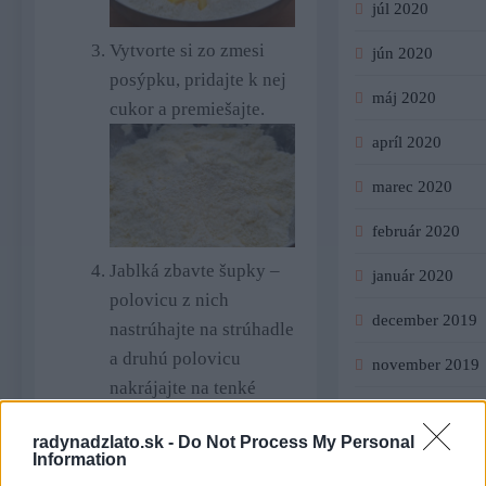
júl 2020
Vytvorte si zo zmesi
jún 2020
posýpku, pridajte k nej
máj 2020
cukor a premiešajte.
apríl 2020
marec 2020
február 2020
Jablká zbavte šupky –
január 2020
polovicu z nich
december 2019
nastrúhajte na strúhadle
a druhú polovicu
november 2019
nakrájajte na tenké
september 2019
alebo stredne veľké
radynadzlato.sk -
Do Not Process My Personal
kúsky.
august 2019
Information