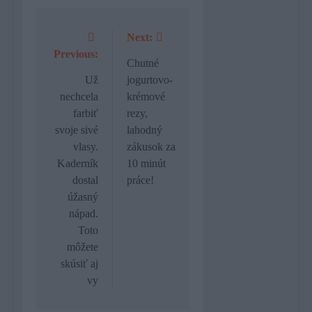
Next:
Navigácia
Previous:
v
Chutné
Už
jogurtovo-
článku
nechcela
krémové
farbiť
rezy,
svoje sivé
lahodný
vlasy.
zákusok za
Kaderník
10 minút
dostal
práce!
úžasný
nápad.
Toto
môžete
skúsiť aj
vy