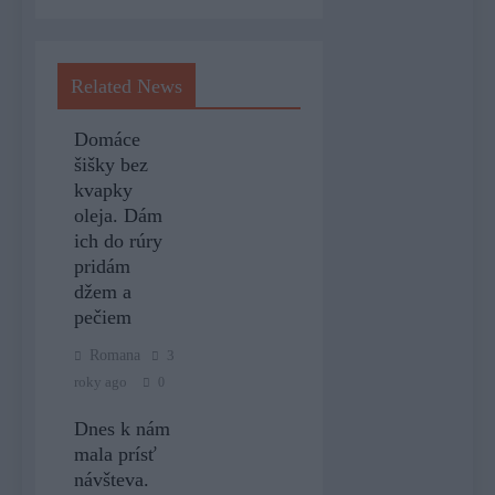
Related News
Domáce
šišky bez
kvapky
oleja. Dám
ich do rúry
pridám
džem a
pečiem
Romana
3
roky ago
0
Dnes k nám
mala prísť
návšteva.