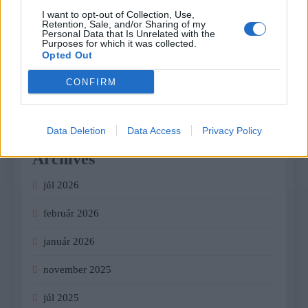
I want to opt-out of Collection, Use,
Ktoré chyby vás pri štarte e-shopu vyjdú zbytočne
Retention, Sale, and/or Sharing of my
Personal Data that Is Unrelated with the
draho?
Purposes for which it was collected.
Opted Out
CONFIRM
Recent Comments
Žiadne komentáre na zobrazenie.
Data Deletion
Data Access
Privacy Policy
Archives
júl 2026
február 2026
január 2026
november 2025
júl 2025