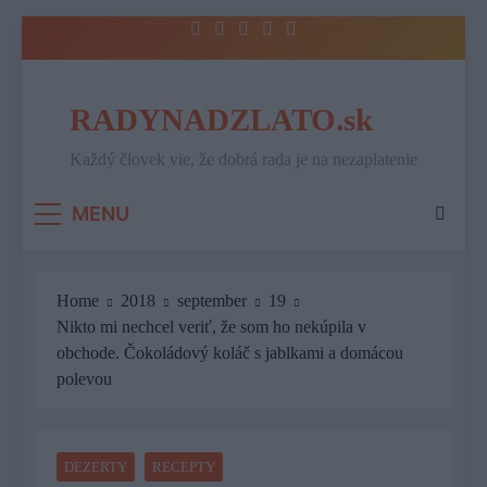
Skip
to
content
RADYNADZLATO.sk
Každý človek vie, že dobrá rada je na nezaplatenie
MENU
Home
2018
september
19
Nikto mi nechcel veriť, že som ho nekúpila v
obchode. Čokoládový koláč s jablkami a domácou
polevou
DEZERTY
RECEPTY