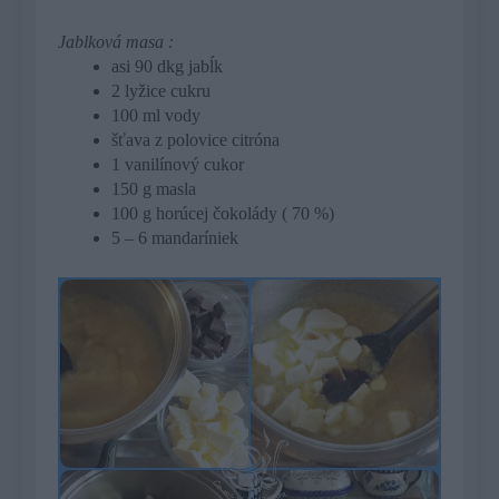
Jablková masa :
asi 90 dkg jabĺk
2 lyžice cukru
100 ml vody
šťava z polovice citróna
1 vanilínový cukor
150 g masla
100 g horúcej čokolády ( 70 %)
5 – 6 mandaríniek