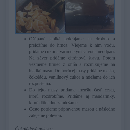
Ošúpané jablká pokrájame na drobno a
preložíme do hrnca. Vlejeme k nim vodu,
pridáme cukor a varíme kým sa voda neodparí.
Na záver pridáme citrónovú šťavu. Potom
vezmeme hrniec z ohňa a rozmixujeme na
hladkú masu. Do horúcej masy pridáme maslo,
čokoládu, vanilínový cukor a miešame do ich
rozpustenia.
Do tejto masy pridáme menšiu časť cesta,
ktorú rozdrobíme. Pridáme aj mandarinky,
ktoré dôkladne zamiešame.
Cesto potrieme pripravenou masou a následne
zalejeme polevou.
Čokoládová poleva :