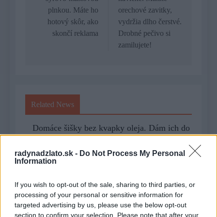
článku
plnkou. Máte ho
orechové zavitky,
hotový skôr, ako
vydržia dlho čerstvé.
skončí reklama
Drobné pečivo si
zamilujete!
Related News
Domáce šišky bez kvapky oleja. Dám ich do
rúry pridám džem a pečiem
radynadzlato.sk -
Do Not Process My Personal
Romana
3 roky ago
0
Information
Dnes k nám mala prísť návšteva. Urobila
If you wish to opt-out of the sale, sharing to third parties, or
som nadýchaný koláč s ovocím. Nebolo s
processing of your personal or sensitive information for
ním ani veľa roboty
targeted advertising by us, please use the below opt-out
section to confirm your selection. Please note that after your
Romana
3 roky ago
0