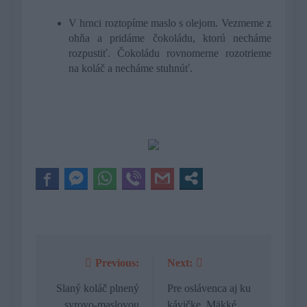
V hrnci roztopíme maslo s olejom. Vezmeme z
ohňa a pridáme čokoládu, ktorú necháme
rozpustiť. Čokoládu rovnomerne rozotrieme
na koláč a necháme stuhnúť.
Previous:
Next:
Navigácia
v
Slaný koláč plnený
Pre oslávenca aj ku
syrovo-maslovou
kávičke. Mäkké