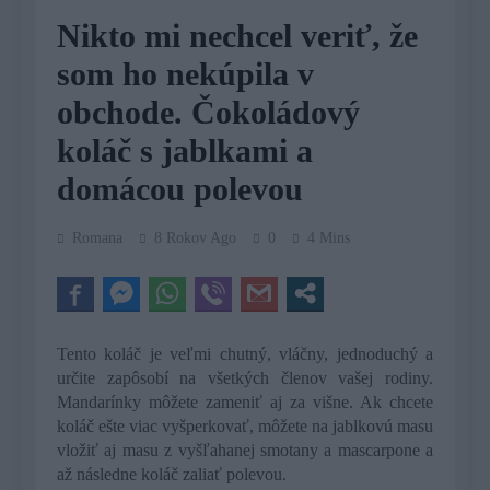
Nikto mi nechcel veriť, že
som ho nekúpila v
obchode. Čokoládový
koláč s jablkami a
domácou polevou
Romana
8 Rokov Ago
0
4 Mins
Tento koláč je veľmi chutný, vláčny, jednoduchý a
určite zapôsobí na všetkých členov vašej rodiny.
Mandarínky môžete zameniť aj za višne. Ak chcete
koláč ešte viac vyšperkovať, môžete na jablkovú masu
vložiť aj masu z vyšľahanej smotany a mascarpone a
až následne koláč zaliať polevou.