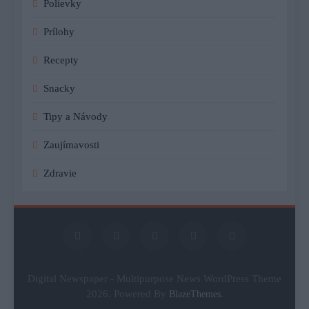
Polievky
Prílohy
Recepty
Snacky
Tipy a Návody
Zaujímavosti
Zdravie
Digital Newspaper - Multipurpose News WordPress Theme
2026. Powered By
.
BlazeThemes