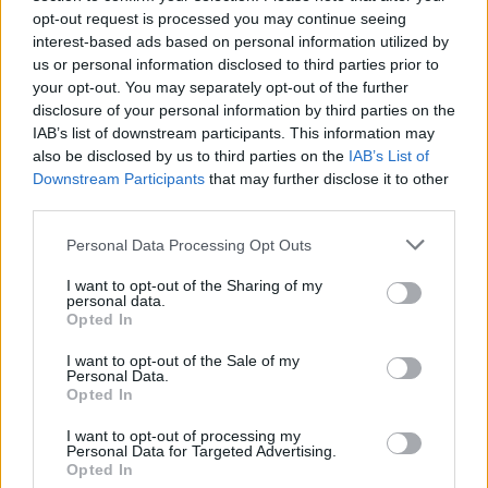
opt-out request is processed you may continue seeing
interest-based ads based on personal information utilized by
us or personal information disclosed to third parties prior to
Hľadať
your opt-out. You may separately opt-out of the further
disclosure of your personal information by third parties on the
HĽADAŤ
IAB’s list of downstream participants. This information may
also be disclosed by us to third parties on the
IAB’s List of
Downstream Participants
that may further disclose it to other
third parties.
Recent Posts
Personal Data Processing Opt Outs
Rada pre vysokých mužov: Väčšia veľkosť nie je
vždy riešenie
I want to opt-out of the Sharing of my
personal data.
Od dielne po priemyselnú halu: Ako skrotiť silu a
Opted In
krútiaci moment?
I want to opt-out of the Sale of my
Personal Data.
Digitálne PZP ako technológia na získanie
Opted In
personalizovanej zľavy
I want to opt-out of processing my
Personal Data for Targeted Advertising.
Kúzlo optickej ilúzie: Ako si aj z jemných vlasov
Opted In
vyčarovať bohatý účes