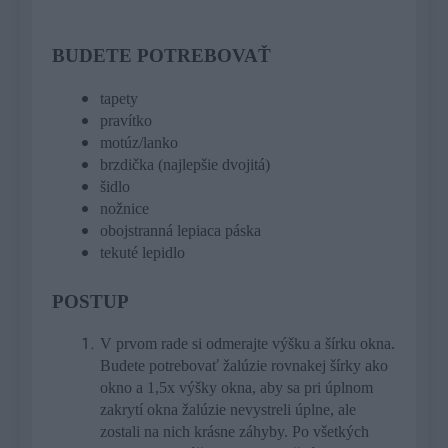
BUDETE POTREBOVAŤ
tapety
pravítko
motúz/lanko
brzdička (najlepšie dvojitá)
šidlo
nožnice
obojstranná lepiaca páska
tekuté lepidlo
POSTUP
V prvom rade si odmerajte výšku a šírku okna.
Budete potrebovať žalúzie rovnakej šírky ako
okno a 1,5x výšky okna, aby sa pri úplnom
zakrytí okna žalúzie nevystreli úplne, ale
zostali na nich krásne záhyby. Po všetkých