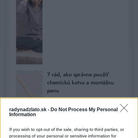
7 rád, ako správne použiť
chemickú kotvu a montážnu
penu
Romana
1 rok ago
0
radynadzlato.sk -
Do Not Process My Personal
Information
If you wish to opt-out of the sale, sharing to third parties, or
processing of your personal or sensitive information for