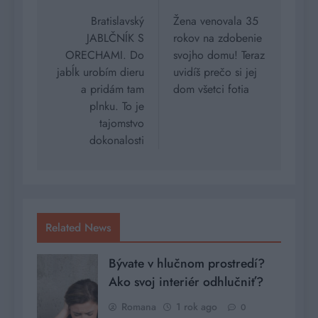
v
Bratislavský
Žena venovala 35
JABLČNÍK S
rokov na zdobenie
článku
ORECHAMI. Do
svojho domu! Teraz
jabĺk urobím dieru
uvidíš prečo si jej
a pridám tam
dom všetci fotia
plnku. To je
tajomstvo
dokonalosti
Related News
Bývate v hlučnom prostredí?
Ako svoj interiér odhlučniť?
Romana
1 rok ago
0