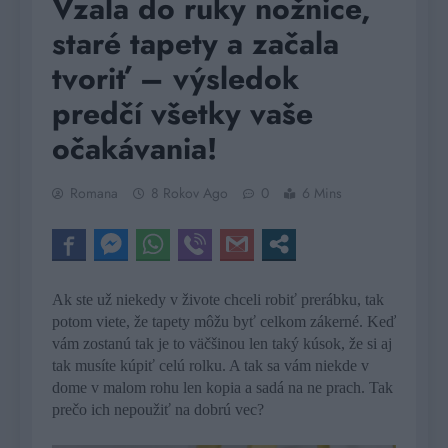
Vzala do ruky nožnice,
staré tapety a začala
tvoriť – výsledok
predčí všetky vaše
očakávania!
Romana
8 Rokov Ago
0
6 Mins
Ak ste už niekedy v živote chceli robiť prerábku, tak
potom viete, že tapety môžu byť celkom zákerné. Keď
vám zostanú tak je to väčšinou len taký kúsok, že si aj
tak musíte kúpiť celú rolku. A tak sa vám niekde v
dome v malom rohu len kopia a sadá na ne prach. Tak
prečo ich nepoužiť na dobrú vec?