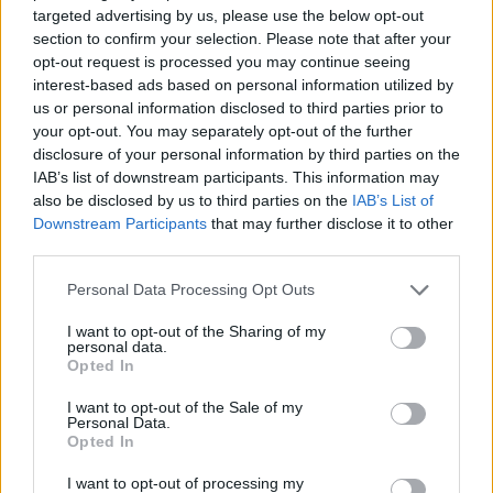
targeted advertising by us, please use the below opt-out
section to confirm your selection. Please note that after your
opt-out request is processed you may continue seeing
interest-based ads based on personal information utilized by
us or personal information disclosed to third parties prior to
your opt-out. You may separately opt-out of the further
Hľadať
disclosure of your personal information by third parties on the
IAB’s list of downstream participants. This information may
HĽADAŤ
also be disclosed by us to third parties on the
IAB’s List of
Downstream Participants
that may further disclose it to other
third parties.
Recent Posts
Personal Data Processing Opt Outs
Rada pre vysokých mužov: Väčšia veľkosť nie je
I want to opt-out of the Sharing of my
personal data.
vždy riešenie
Opted In
Od dielne po priemyselnú halu: Ako skrotiť silu a
I want to opt-out of the Sale of my
Personal Data.
krútiaci moment?
Opted In
Digitálne PZP ako technológia na získanie
I want to opt-out of processing my