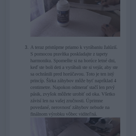
A teraz pristúpme priamo k vyrábaniu žalúzií.
S pomocou pravítka poskladajte z tapety
harmoniku. Spomeňte si na horúce letné dni,
keď ste boli deti a vyrábali ste si vejár, aby ste
sa ochránili pred horúčavou. Toto je ten istý
princíp. Šírka záhybov môže byť napríklad 4
centimetre. Napokon odmerať stačí len prvý
pásik, zvyšok môžete urobiť od oka. Všetko
závisí len na vašej zručnosti. Úprimne
povedané, nerovnosť záhybov nebude na
finálnom výrobku vôbec viditeľná.