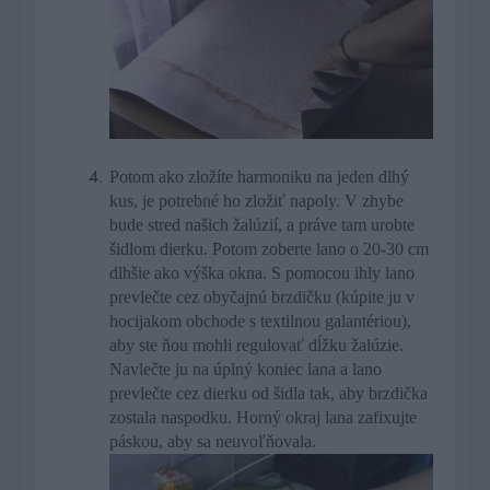
Potom ako zložíte harmoniku na jeden dlhý
kus, je potrebné ho zložiť napoly. V zhybe
bude stred našich žalúzií, a práve tam urobte
šidlom dierku. Potom zoberte lano o 20-30 cm
dlhšie ako výška okna. S pomocou ihly lano
prevlečte cez obyčajnú brzdičku (kúpite ju v
hocijakom obchode s textilnou galantériou),
aby ste ňou mohli regulovať dĺžku žalúzie.
Navlečte ju na úplný koniec lana a lano
prevlečte cez dierku od šidla tak, aby brzdička
zostala naspodku. Horný okraj lana zafixujte
páskou, aby sa neuvoľňovala.