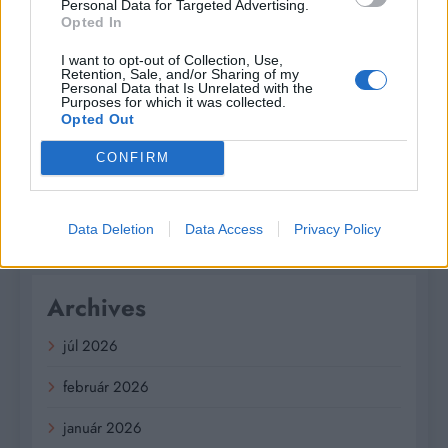
personalizovanej zľavy
Personal Data for Targeted Advertising.
Opted In
Kúzlo optickej ilúzie: Ako si aj z jemných vlasov
I want to opt-out of Collection, Use,
vyčarovať bohatý účes
Retention, Sale, and/or Sharing of my
Personal Data that Is Unrelated with the
Purposes for which it was collected.
Ktoré chyby vás pri štarte e-shopu vyjdú zbytočne
Opted Out
draho?
CONFIRM
Recent Comments
Data Deletion
Data Access
Privacy Policy
Žiadne komentáre na zobrazenie.
Archives
júl 2026
február 2026
január 2026