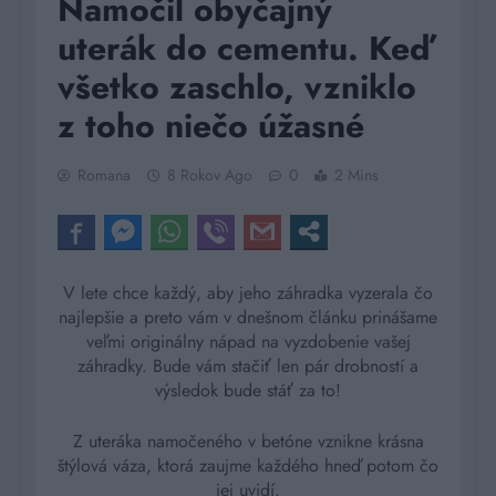
Namočil obyčajný
uterák do cementu. Keď
všetko zaschlo, vzniklo
z toho niečo úžasné
Romana
8 Rokov Ago
0
2 Mins
V lete chce každý, aby jeho záhradka vyzerala čo
najlepšie a preto vám v dnešnom článku prinášame
veľmi originálny nápad na vyzdobenie vašej
záhradky. Bude vám stačiť len pár drobností a
výsledok bude stáť za to!
Z uteráka namočeného v betóne vznikne krásna
štýlová váza, ktorá zaujme každého hneď potom čo
jej uvidí.