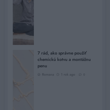
7 rád, ako správne použiť
chemickú kotvu a montážnu
penu
Romana
1 rok ago
0