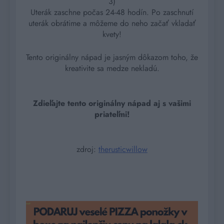
3)
Uterák zaschne počas 24-48 hodín. Po zaschnutí
uterák obrátime a môžeme do neho začať vkladať
kvety!
Tento originálny nápad je jasným dôkazom toho, že
kreativite sa medze nekladú.
Zdieľajte tento originálny nápad aj s vašimi
priateľmi!
zdroj:
therusticwillow