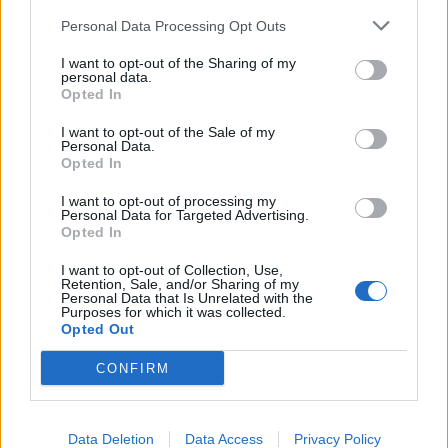
Personal Data Processing Opt Outs
január 2024
I want to opt-out of the Sharing of my
december 2023
personal data.
Opted In
november 2023
I want to opt-out of the Sale of my
Personal Data.
september 2023
Opted In
august 2023
I want to opt-out of processing my
Personal Data for Targeted Advertising.
Opted In
júl 2023
I want to opt-out of Collection, Use,
jún 2023
Retention, Sale, and/or Sharing of my
Personal Data that Is Unrelated with the
Purposes for which it was collected.
máj 2023
Opted Out
apríl 2023
CONFIRM
marec 2023
Data Deletion
Data Access
Privacy Policy