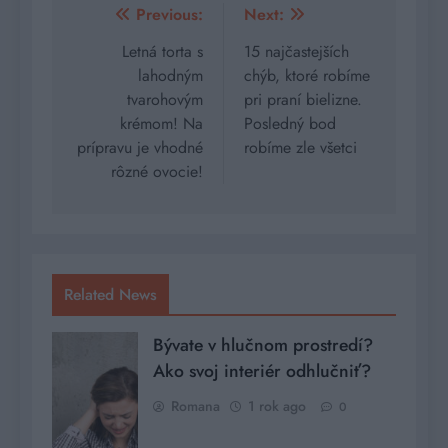
Navigácia
Previous:
Next:
v
Letná torta s
15 najčastejších
lahodným
chýb, ktoré robíme
článku
tvarohovým
pri praní bielizne.
krémom! Na
Posledný bod
prípravu je vhodné
robíme zle všetci
rôzné ovocie!
Related News
Bývate v hlučnom prostredí?
Ako svoj interiér odhlučniť?
Romana
1 rok ago
0