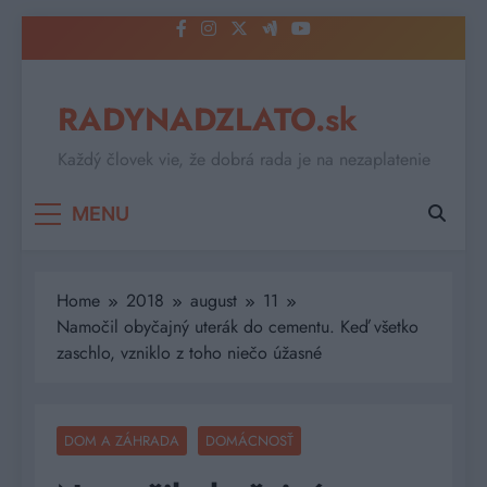
Skip
to
content
RADYNADZLATO.sk
Každý človek vie, že dobrá rada je na nezaplatenie
MENU
Home
2018
august
11
Namočil obyčajný uterák do cementu. Keď všetko
zaschlo, vzniklo z toho niečo úžasné
DOM A ZÁHRADA
DOMÁCNOSŤ