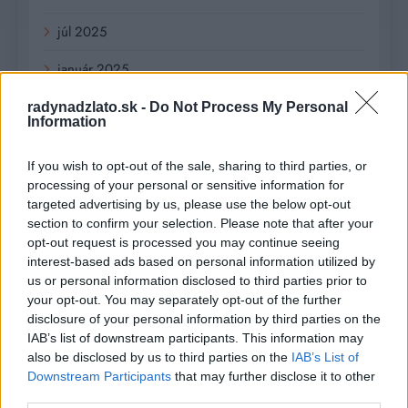
júl 2025
január 2025
november 2024
radynadzlato.sk -
Do Not Process My Personal
Information
október 2024
If you wish to opt-out of the sale, sharing to third parties, or
september 2024
processing of your personal or sensitive information for
targeted advertising by us, please use the below opt-out
august 2024
section to confirm your selection. Please note that after your
opt-out request is processed you may continue seeing
júl 2024
interest-based ads based on personal information utilized by
us or personal information disclosed to third parties prior to
jún 2024
your opt-out. You may separately opt-out of the further
disclosure of your personal information by third parties on the
apríl 2024
IAB’s list of downstream participants. This information may
also be disclosed by us to third parties on the
IAB’s List of
marec 2024
Downstream Participants
that may further disclose it to other
third parties.
február 2024