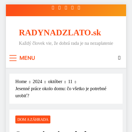
Skip
to
content
RADYNADZLATO.sk
Každý človek vie, že dobrá rada je na nezaplatenie
MENU
Home
2024
október
11
Jesenné práce okolo domu: čo všetko je potrebné
urobiť?
DOM A ZÁHRADA