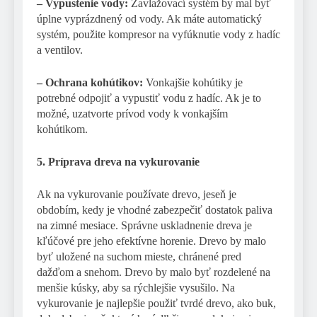
– Vypustenie vody:
Zavlažovací systém by mal byť
úplne vyprázdnený od vody. Ak máte automatický
systém, použite kompresor na vyfúknutie vody z hadíc
a ventilov.
– Ochrana kohútikov:
Vonkajšie kohútiky je
potrebné odpojiť a vypustiť vodu z hadíc. Ak je to
možné, uzatvorte prívod vody k vonkajším
kohútikom.
5. Príprava dreva na vykurovanie
Ak na vykurovanie používate drevo, jeseň je
obdobím, kedy je vhodné zabezpečiť dostatok paliva
na zimné mesiace. Správne uskladnenie dreva je
kľúčové pre jeho efektívne horenie. Drevo by malo
byť uložené na suchom mieste, chránené pred
dažďom a snehom. Drevo by malo byť rozdelené na
menšie kúsky, aby sa rýchlejšie vysušilo. Na
vykurovanie je najlepšie použiť tvrdé drevo, ako buk,