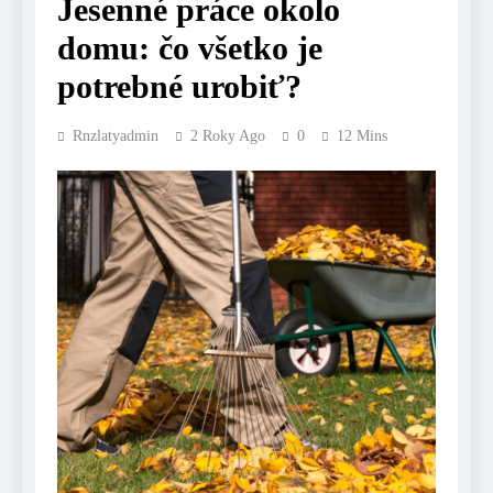
Jesenné práce okolo
domu: čo všetko je
potrebné urobiť?
Rnzlatyadmin
2 Roky Ago
0
12 Mins