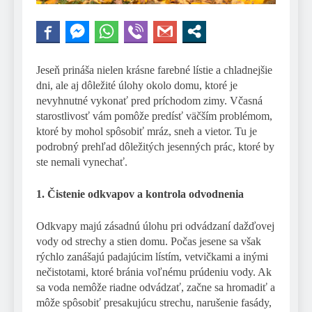
Jeseň prináša nielen krásne farebné lístie a chladnejšie
dni, ale aj dôležité úlohy okolo domu, ktoré je
nevyhnutné vykonať pred príchodom zimy. Včasná
starostlivosť vám pomôže predísť väčším problémom,
ktoré by mohol spôsobiť mráz, sneh a vietor. Tu je
podrobný prehľad dôležitých jesenných prác, ktoré by
ste nemali vynechať.
1. Čistenie odkvapov a kontrola odvodnenia
Odkvapy majú zásadnú úlohu pri odvádzaní dažďovej
vody od strechy a stien domu. Počas jesene sa však
rýchlo zanášajú padajúcim lístím, vetvičkami a inými
nečistotami, ktoré bránia voľnému prúdeniu vody. Ak
sa voda nemôže riadne odvádzať, začne sa hromadiť a
môže spôsobiť presakujúcu strechu, narušenie fasády,