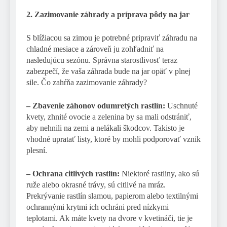
2. Zazimovanie záhrady a príprava pôdy na jar
S blížiacou sa zimou je potrebné pripraviť záhradu na
chladné mesiace a zároveň ju zohľadniť na
nasledujúcu sezónu. Správna starostlivosť teraz
zabezpečí, že vaša záhrada bude na jar opäť v plnej
sile. Čo zahŕňa zazimovanie záhrady?
– Zbavenie záhonov odumretých rastlín:
Uschnuté
kvety, zhnité ovocie a zelenina by sa mali odstrániť,
aby nehnili na zemi a nelákali škodcov. Takisto je
vhodné upratať listy, ktoré by mohli podporovať vznik
plesní.
– Ochrana citlivých rastlín:
Niektoré rastliny, ako sú
ruže alebo okrasné trávy, sú citlivé na mráz.
Prekrývanie rastlín slamou, papierom alebo textilnými
ochrannými krytmi ich ochráni pred nízkymi
teplotami. Ak máte kvety na dvore v kvetináči, tie je