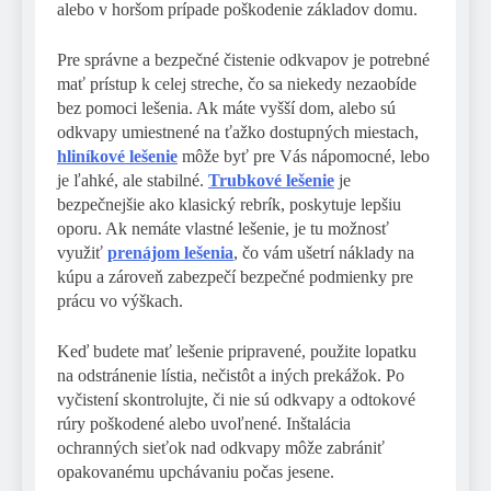
alebo v horšom prípade poškodenie základov domu.
Pre správne a bezpečné čistenie odkvapov je potrebné
mať prístup k celej streche, čo sa niekedy nezaobíde
bez pomoci lešenia. Ak máte vyšší dom, alebo sú
odkvapy umiestnené na ťažko dostupných miestach,
hliníkové lešenie
môže byť pre Vás nápomocné, lebo
je ľahké, ale stabilné.
Trubkové lešenie
je
bezpečnejšie ako klasický rebrík, poskytuje lepšiu
oporu. Ak nemáte vlastné lešenie, je tu možnosť
využiť
prenájom lešenia
, čo vám ušetrí náklady na
kúpu a zároveň zabezpečí bezpečné podmienky pre
prácu vo výškach.
Keď budete mať lešenie pripravené, použite lopatku
na odstránenie lístia, nečistôt a iných prekážok. Po
vyčistení skontrolujte, či nie sú odkvapy a odtokové
rúry poškodené alebo uvoľnené. Inštalácia
ochranných sieťok nad odkvapy môže zabrániť
opakovanému upchávaniu počas jesene.