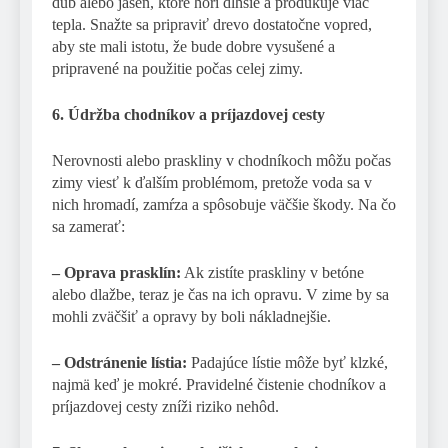
dub alebo jaseň, ktoré horí dlhšie a produkuje viac
tepla. Snažte sa pripraviť drevo dostatočne vopred,
aby ste mali istotu, že bude dobre vysušené a
pripravené na použitie počas celej zimy.
6. Údržba chodníkov a príjazdovej cesty
Nerovnosti alebo praskliny v chodníkoch môžu počas
zimy viesť k ďalším problémom, pretože voda sa v
nich hromadí, zamŕza a spôsobuje väčšie škody. Na čo
sa zamerať:
– Oprava prasklín:
Ak zistíte praskliny v betóne
alebo dlažbe, teraz je čas na ich opravu. V zime by sa
mohli zväčšiť a opravy by boli nákladnejšie.
– Odstránenie lístia:
Padajúce lístie môže byť klzké,
najmä keď je mokré. Pravidelné čistenie chodníkov a
príjazdovej cesty zníži riziko nehôd.