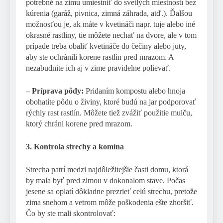
potrebné na zimu umiestniť do svetlých miestností bez
kúrenia (garáž, pivnica, zimná záhrada, atď.). Ďalšou
možnosťou je, ak máte v kvetináči napr. tuje alebo iné
okrasné rastliny, tie môžete nechať na dvore, ale v tom
prípade treba obaliť kvetináče do čečiny alebo juty,
aby ste ochránili korene rastlín pred mrazom. A
nezabudnite ich aj v zime pravidelne polievať.
– Príprava pôdy:
Pridaním kompostu alebo hnoja
obohatíte pôdu o živiny, ktoré budú na jar podporovať
rýchly rast rastlín. Môžete tiež zvážiť použitie mulču,
ktorý chráni korene pred mrazom.
3. Kontrola strechy a komína
Strecha patrí medzi najdôležitejšie časti domu, ktorá
by mala byť pred zimou v dokonalom stave. Počas
jesene sa oplatí dôkladne prezrieť celú strechu, pretože
zima snehom a vetrom môže poškodenia ešte zhoršiť.
Čo by ste mali skontrolovať: