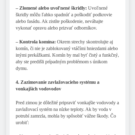
– Zlomené alebo uvoľnené škridly:
Uvoľnené
škridly môžu ľahko spadnúť a poškodiť podkrovie
alebo fasádu. Ak zistíte poškodenie, neváhajte
vykonať opravu alebo prizvať odborníkov.
– Kontrola komína:
Okrem strechy skontrolujte aj
komín, či nie je zablokovaný vtáčími hniezdami alebo
inými prekážkami. Komín by mal byť čistý a funkčný,
aby ste predišli prípadným problémom s únikom
dymu.
4. Zazimovanie zavlažovacieho systému a
vonkajších vodovodov
Pred zimou je dôležité pripraviť vonkajšie vodovody a
zavlažovací systém na nízke teploty. Ak by voda v
potrubí zamrzla, mohla by spôsobiť vážne škody. Čo
urobiť: