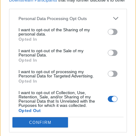
Downstream Participants
that may further disclose it to other
third parties.
apríl 2022
Personal Data Processing Opt Outs
marec 2022
I want to opt-out of the Sharing of my
február 2022
personal data.
Opted In
január 2022
I want to opt-out of the Sale of my
Personal Data.
december 2021
Opted In
november 2021
I want to opt-out of processing my
Personal Data for Targeted Advertising.
Opted In
október 2021
I want to opt-out of Collection, Use,
september 2021
Retention, Sale, and/or Sharing of my
Personal Data that Is Unrelated with the
Purposes for which it was collected.
august 2021
Opted Out
júl 2021
CONFIRM
jún 2021