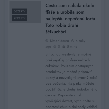
Cesto som naliala okolo
fľaše a urobila som
DEZERTY
najlepšiu nepečenú tortu.
RECEPTY
Toto robia drahí
šéfkuchári
Simonidessa
4 roky
ago
0
5 mins
S trochou kreativity je možné
prekvapiť aj profesionálnych
cukrárov. Použitím dostupných
produktov je možné pripraviť
pekný a nezvyčajný ovocný koláč
bez pečenia. Na plnky môžete
použiť rôzne druhy bobuľovitého
ovocia. Pripravíte si tak
vynikajúci dezert, vychutnáte si
bohatosť chuti a dokonalý vzhľad.