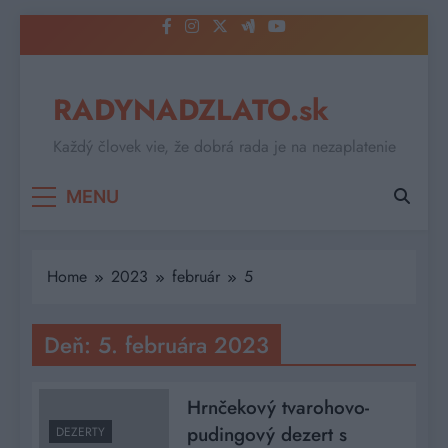
Skip
to
content
RADYNADZLATO.sk
Každý človek vie, že dobrá rada je na nezaplatenie
MENU
Home
2023
február
5
Deň:
5. februára 2023
Hrnčekový tvarohovo-
pudingový dezert s
DEZERTY