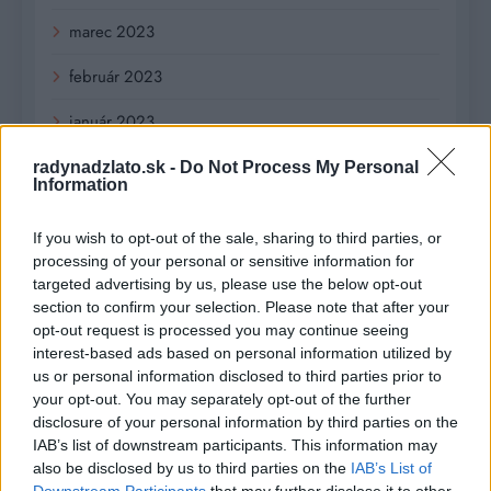
marec 2023
február 2023
január 2023
december 2022
radynadzlato.sk -
Do Not Process My Personal
Information
november 2022
If you wish to opt-out of the sale, sharing to third parties, or
október 2022
processing of your personal or sensitive information for
targeted advertising by us, please use the below opt-out
september 2022
section to confirm your selection. Please note that after your
opt-out request is processed you may continue seeing
august 2022
interest-based ads based on personal information utilized by
us or personal information disclosed to third parties prior to
júl 2022
your opt-out. You may separately opt-out of the further
disclosure of your personal information by third parties on the
jún 2022
IAB’s list of downstream participants. This information may
also be disclosed by us to third parties on the
IAB’s List of
máj 2022