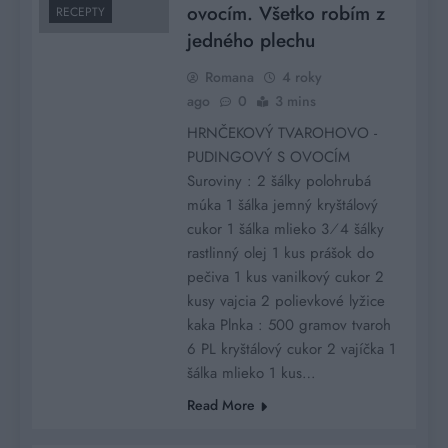
ovocím. Všetko robím z
RECEPTY
jedného plechu
Romana
4 roky
ago
0
3 mins
HRNČEKOVÝ TVAROHOVO -
PUDINGOVÝ S OVOCÍM
Suroviny : 2 šálky polohrubá
múka 1 šálka jemný kryštálový
cukor 1 šálka mlieko 3⁄4 šálky
rastlinný olej 1 kus prášok do
pečiva 1 kus vanilkový cukor 2
kusy vajcia 2 polievkové lyžice
kaka Plnka : 500 gramov tvaroh
6 PL kryštálový cukor 2 vajíčka 1
šálka mlieko 1 kus…
Read More