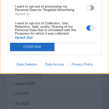
apríl 2023
I want to opt-out of processing my
Personal Data for Targeted Advertising.
marec 2023
Opted In
február 2023
I want to opt-out of Collection, Use,
Retention, Sale, and/or Sharing of my
Personal Data that Is Unrelated with the
január 2023
Purposes for which it was collected.
Opted Out
december 2022
CONFIRM
november 2022
október 2022
Data Deletion
Data Access
Privacy Policy
september 2022
august 2022
júl 2022
jún 2022