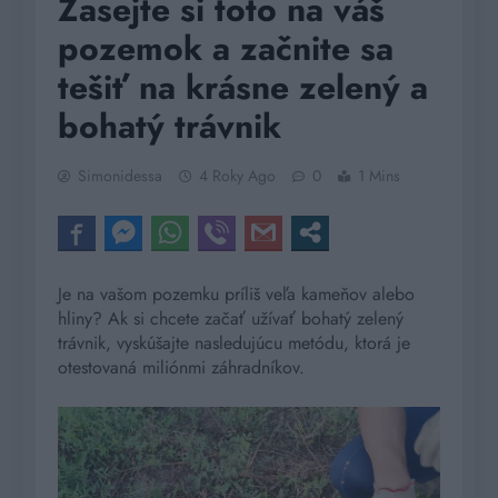
Zasejte si toto na váš
pozemok a začnite sa
tešiť na krásne zelený a
bohatý trávnik
Simonidessa
4 Roky Ago
0
1 Mins
Je na vašom pozemku príliš veľa kameňov alebo
hliny? Ak si chcete začať užívať bohatý zelený
trávnik, vyskúšajte nasledujúcu metódu, ktorá je
otestovaná miliónmi záhradníkov.