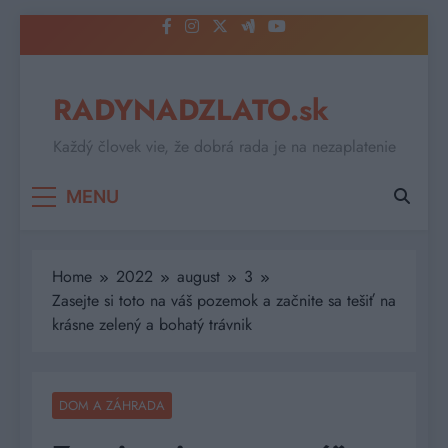
Skip
to
content
RADYNADZLATO.sk
Každý človek vie, že dobrá rada je na nezaplatenie
MENU
Home
2022
august
3
Zasejte si toto na váš pozemok a začnite sa tešiť na
krásne zelený a bohatý trávnik
DOM A ZÁHRADA