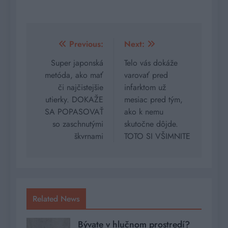
Navigácia
Previous:
Next:
v
Super japonská
Telo vás dokáže
metóda, ako mať
varovať pred
článku
či najčistejšie
infarktom už
utierky. DOKAŽE
mesiac pred tým,
SA POPASOVAŤ
ako k nemu
so zaschnutými
skutočne dôjde.
škvrnami
TOTO SI VŠIMNITE
Related News
Bývate v hlučnom prostredí?