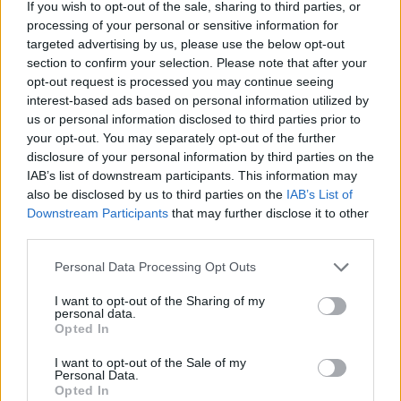
If you wish to opt-out of the sale, sharing to third parties, or
apríl 2024
processing of your personal or sensitive information for
targeted advertising by us, please use the below opt-out
marec 2024
section to confirm your selection. Please note that after your
opt-out request is processed you may continue seeing
február 2024
interest-based ads based on personal information utilized by
január 2024
us or personal information disclosed to third parties prior to
your opt-out. You may separately opt-out of the further
december 2023
disclosure of your personal information by third parties on the
IAB’s list of downstream participants. This information may
november 2023
also be disclosed by us to third parties on the
IAB’s List of
Downstream Participants
that may further disclose it to other
september 2023
third parties.
august 2023
Personal Data Processing Opt Outs
I want to opt-out of the Sharing of my
júl 2023
personal data.
Opted In
jún 2023
I want to opt-out of the Sale of my
Personal Data.
máj 2023
Opted In