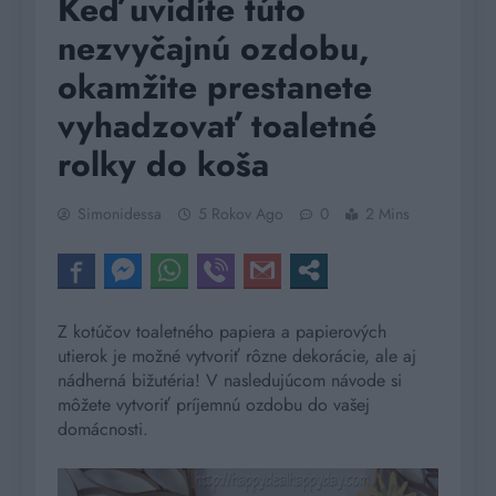
Keď uvidíte túto
nezvyčajnú ozdobu,
okamžite prestanete
vyhadzovať toaletné
rolky do koša
Simonidessa
5 Rokov Ago
0
2 Mins
Z kotúčov toaletného papiera a papierových
utierok je možné vytvoriť rôzne dekorácie, ale aj
nádherná bižutéria! V nasledujúcom návode si
môžete vytvoriť príjemnú ozdobu do vašej
domácnosti.