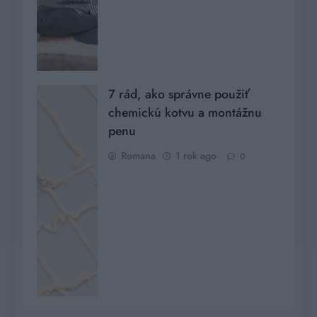
7 rád, ako správne použiť
chemickú kotvu a montážnu
penu
Romana
1 rok ago
0