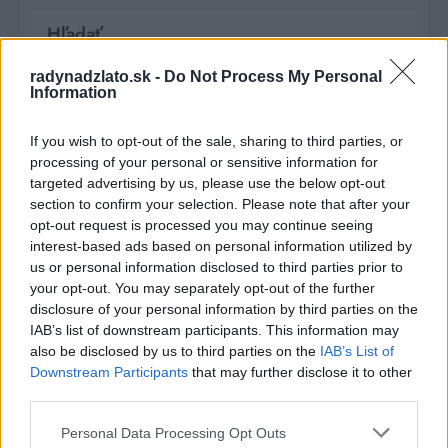
Hľadať
HĽADAŤ
radynadzlato.sk -
Do Not Process My Personal
Information
If you wish to opt-out of the sale, sharing to third parties, or
Recent Posts
processing of your personal or sensitive information for
targeted advertising by us, please use the below opt-out
Rada pre vysokých mužov: Väčšia veľkosť nie je
section to confirm your selection. Please note that after your
vždy riešenie
opt-out request is processed you may continue seeing
interest-based ads based on personal information utilized by
Od dielne po priemyselnú halu: Ako skrotiť silu a
us or personal information disclosed to third parties prior to
krútiaci moment?
your opt-out. You may separately opt-out of the further
disclosure of your personal information by third parties on the
Digitálne PZP ako technológia na získanie
IAB’s list of downstream participants. This information may
personalizovanej zľavy
also be disclosed by us to third parties on the
IAB’s List of
Downstream Participants
that may further disclose it to other
Kúzlo optickej ilúzie: Ako si aj z jemných vlasov
third parties.
vyčarovať bohatý účes
Personal Data Processing Opt Outs
Ktoré chyby vás pri štarte e-shopu vyjdú zbytočne