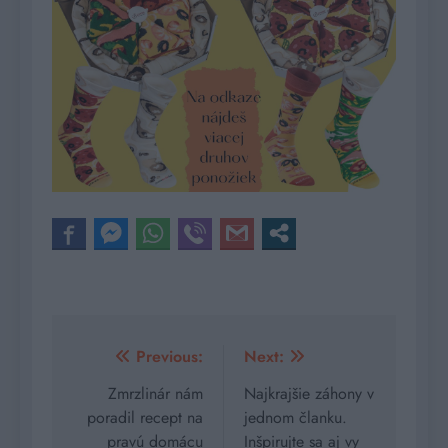
Navigácia
Previous:
Next:
v
Zmrzlinár nám
Najkrajšie záhony v
poradil recept na
jednom članku.
článku
pravú domácu
Inšpirujte sa aj vy