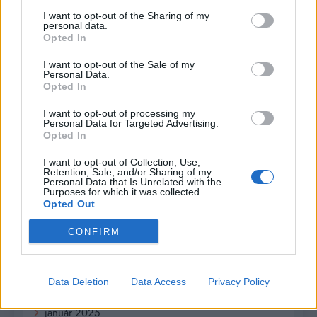
draho?
I want to opt-out of the Sharing of my
personal data.
Opted In
Recent Comments
I want to opt-out of the Sale of my
Personal Data.
Žiadne komentáre na zobrazenie.
Opted In
I want to opt-out of processing my
Personal Data for Targeted Advertising.
Archives
Opted In
I want to opt-out of Collection, Use,
júl 2026
Retention, Sale, and/or Sharing of my
Personal Data that Is Unrelated with the
Purposes for which it was collected.
február 2026
Opted Out
január 2026
CONFIRM
november 2025
Data Deletion
Data Access
Privacy Policy
júl 2025
január 2025