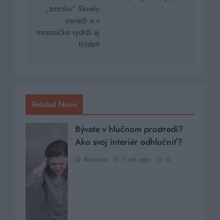
„zmrzku“ Skvelo
osvieži a v
mrazničke vydrží aj
týždeň
Related News
Bývate v hlučnom prostredí?
Ako svoj interiér odhlučniť?
Romana
1 rok ago
0