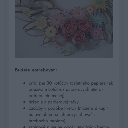
Budete potrebovať:
približne 30 kotúčov toaletného papiera (ak
používate kotúče z papierových utierok,
potrebujete menej)
držadlá z papierovej tašky
ozdoby v podobe kvetov (môžete si kúpiť
hotové alebo si ich povystrihovať z
farebného papiera)
saténová stuha na výrobu textilných kvetov