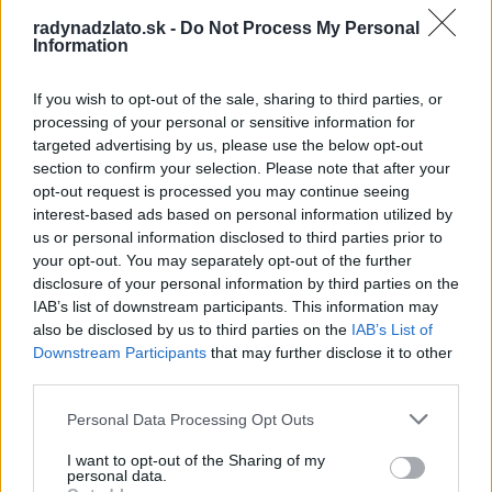
Žiadne komentáre na zobrazenie.
radynadzlato.sk -
Do Not Process My Personal
Information
Archives
If you wish to opt-out of the sale, sharing to third parties, or
processing of your personal or sensitive information for
targeted advertising by us, please use the below opt-out
júl 2026
section to confirm your selection. Please note that after your
február 2026
opt-out request is processed you may continue seeing
interest-based ads based on personal information utilized by
január 2026
us or personal information disclosed to third parties prior to
your opt-out. You may separately opt-out of the further
november 2025
disclosure of your personal information by third parties on the
IAB’s list of downstream participants. This information may
júl 2025
also be disclosed by us to third parties on the
IAB’s List of
Downstream Participants
that may further disclose it to other
január 2025
third parties.
november 2024
Personal Data Processing Opt Outs
I want to opt-out of the Sharing of my
október 2024
personal data.