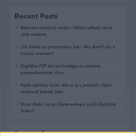
Recent Posts
Rada pre vysokých mužov: Väčšia veľkosť nie je
vždy riešenie
Od dielne po priemyselnú halu: Ako skrotiť silu a
krútiaci moment?
Digitálne PZP ako technológia na získanie
personalizovanej zľavy
Kúzlo optickej ilúzie: Ako si aj z jemných vlasov
vyčarovať bohatý účes
Ktoré chyby vás pri štarte e-shopu vyjdú zbytočne
draho?
Recent Comments