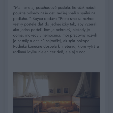
“Mali sme aj poschodové postele, tie však neboli
použité odkedy naše deti radšej spali v spálni na
podlahe. ” Boyce dodáva “Preto sme sa rozhodli
všetky postele dať do jednej izby tak, aby vyzerali
ako jedna posteľ. Tom je ochrnutý, niekedy je
doma, inokedy v nemocnici, môj pracovný rozvrh
je nestály a deti sú najradšej, ak spia pokope.“
Rodinka konečne dospela k riešeniu, ktoré vytvára
rodinnú idylku nielen cez deň, ale aj v noci.