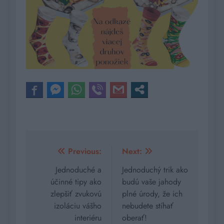
Navigácia
Previous:
Next:
v
Jednoduché a
Jednoduchý trik ako
účinné tipy ako
budú vaše jahody
článku
zlepšiť zvukovú
plné úrody, že ich
izoláciu vášho
nebudete stíhať
interiéru
oberať!