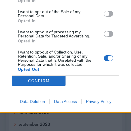
Opted In
september 2024
I want to opt-out of the Sale of my
august 2024
Personal Data.
Opted In
júl 2024
I want to opt-out of processing my
Personal Data for Targeted Advertising.
jún 2024
Opted In
apríl 2024
I want to opt-out of Collection, Use,
Retention, Sale, and/or Sharing of my
Personal Data that Is Unrelated with the
marec 2024
Purposes for which it was collected.
Opted Out
február 2024
CONFIRM
január 2024
december 2023
Data Deletion
Data Access
Privacy Policy
november 2023
september 2023