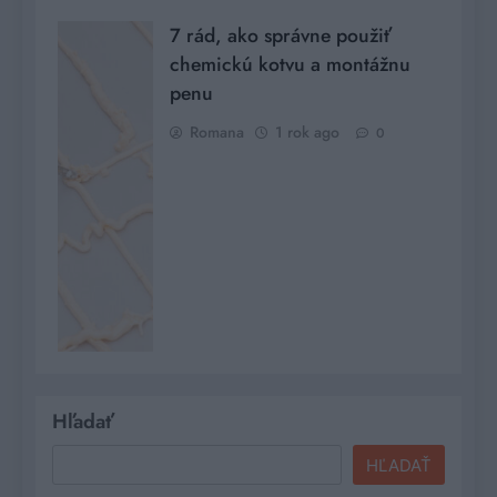
7 rád, ako správne použiť
chemickú kotvu a montážnu
penu
Romana
1 rok ago
0
Hľadať
HĽADAŤ