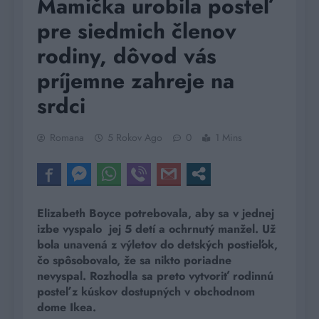
Mamička urobila posteľ
pre siedmich členov
rodiny, dôvod vás
príjemne zahreje na
srdci
Romana
5 Rokov Ago
0
1 Mins
Elizabeth Boyce potrebovala, aby sa v jednej
izbe vyspalo jej 5 detí a ochrnutý manžel. Už
bola unavená z výletov do detských postieľok,
čo spôsobovalo, že sa nikto poriadne
nevyspal. Rozhodla sa preto vytvoriť rodinnú
posteľ z kúskov dostupných v obchodnom
dome Ikea.