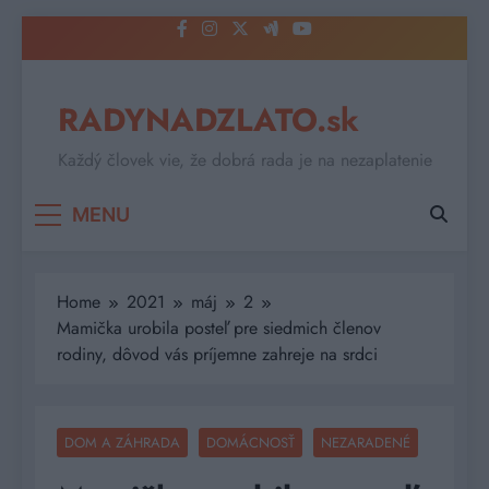
Skip
to
content
RADYNADZLATO.sk
Každý človek vie, že dobrá rada je na nezaplatenie
MENU
Home
2021
máj
2
Mamička urobila posteľ pre siedmich členov
rodiny, dôvod vás príjemne zahreje na srdci
DOM A ZÁHRADA
DOMÁCNOSŤ
NEZARADENÉ