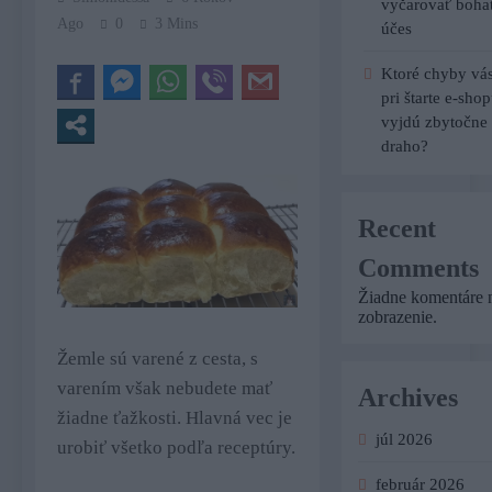
vyčarovať boha
Ago
0
3 Mins
účes
Ktoré chyby vá
pri štarte e-sho
vyjdú zbytočne
draho?
Recent
Comments
Žiadne komentáre 
zobrazenie.
Žemle sú varené z cesta, s
varením však nebudete mať
Archives
žiadne ťažkosti. Hlavná vec je
júl 2026
urobiť všetko podľa receptúry.
február 2026