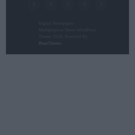
Digital Newspaper -
Multipurpose News WordPress
Theme 2026. Powered By
.
BlazeThemes