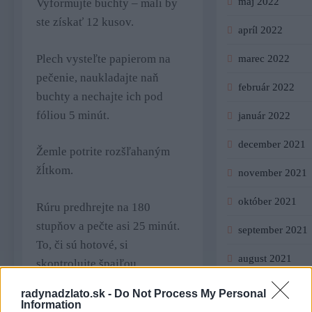
máj 2022
Vyformujte buchty – mali by
ste získať 12 kusov.
apríl 2022
Plech vysteľte papierom na
marec 2022
pečenie, naukladajte naň
február 2022
buchty a nechajte ich pod
fóliou 5 minút.
január 2022
december 2021
Žemle potrite rozšľahaným
žĺtkom.
november 2021
október 2021
Rúru predhrejte na 180
stupňov a pečte asi 25 minút.
september 2021
To, či sú hotové, si
august 2021
skontrolujte špajľou.
júl 2021
radynadzlato.sk -
Do Not Process My Personal
Information