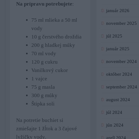
Na prípravu potrebujete
:
január 2026
75 ml mlieka a 50 ml
november 2025
vody
júl 2025
10 g čerstvého droždia
200 g hladkej múky
január 2025
70 ml vody
november 2024
120 g cukru
Vanilkový cukor
október 2024
1 vajce
75 g masla
september 2024
300 g múky
august 2024
Štipka soli
júl 2024
Na potretie buchiet si
jún 2024
zmiešajte 1 žĺtok a 3 čajové
lyžičky vody.
apríl 2024