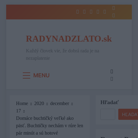
Skip
to
content
RADYNADZLATO.sk
Každý človek vie, že dobrá rada je na
nezaplatenie
MENU
Hľadať
Home
2020
december
17
HĽADA
Domáce buchtičký veľké ako
päsť. Buchtičky nechám v rúre len
pár minút a sú hotové