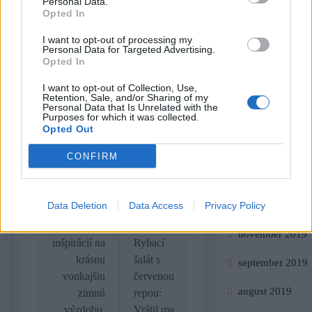
Personal Data.
júl 2020
Opted In
Radynadzlato.sk
jún 2020
I want to opt-out of processing my
Personal Data for Targeted Advertising.
Opted In
máj 2020
I want to opt-out of Collection, Use,
apríl 2020
Retention, Sale, and/or Sharing of my
Personal Data that Is Unrelated with the
Purposes for which it was collected.
marec 2020
Opted Out
február 2020
CONFIRM
január 2020
Previous:
Next:
Navigácia
Data Deletion
Data Access
Privacy Policy
december 2019
v
15+
Recept:
november 2019
inšpirácií na
Rybací
článku
krásnu
šalát s
september 2019
vonkajšiu
červenou
august 2019
zimnú
repou:
výzdobu,
Vrátil ma