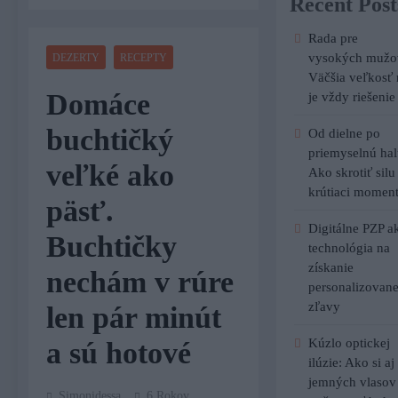
Recent Post
Rada pre
vysokých mužo
DEZERTY
RECEPTY
Väčšia veľkosť 
Domáce
je vždy riešenie
buchtičký
Od dielne po
priemyselnú hal
veľké ako
Ako skrotiť silu
krútiaci momen
päsť.
Digitálne PZP a
Buchtičky
technológia na
získanie
nechám v rúre
personalizovane
zľavy
len pár minút
Kúzlo optickej
a sú hotové
ilúzie: Ako si aj
jemných vlasov
Simonidessa
6 Rokov