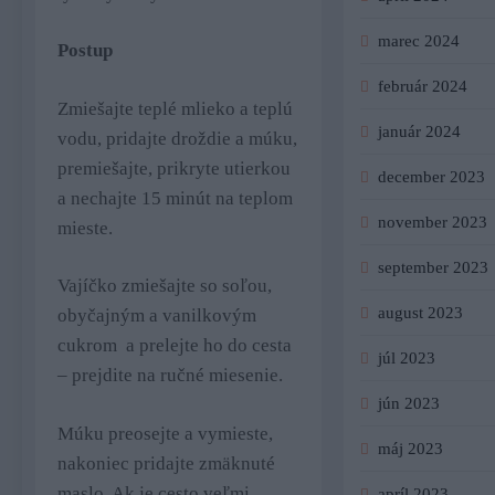
marec 2024
Postup
február 2024
Zmiešajte teplé mlieko a teplú
január 2024
vodu, pridajte droždie a múku,
premiešajte, prikryte utierkou
december 2023
a nechajte 15 minút na teplom
november 2023
mieste.
september 2023
Vajíčko zmiešajte so soľou,
august 2023
obyčajným a vanilkovým
cukrom a prelejte ho do cesta
júl 2023
– prejdite na ručné miesenie.
jún 2023
Múku preosejte a vymieste,
máj 2023
nakoniec pridajte zmäknuté
maslo. Ak je cesto veľmi
apríl 2023