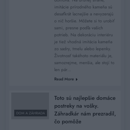
imitácie prírodného kameňa sú
desaťkrát lacnejšie a nevyzerajú
o nič horšie. Môžete si to urobiť
sami, presne podľa vašich
potrieb. Na dekoráciu interiéru
je tiež vhodná imitácia kameňa
zo sadry, tmelu alebo lepenky.
Životnosť takéhoto materiálu je,
samozrejme, menšia, ale stojí to
len pár…
Read More
Toto sú najlepšie domáce
postreky na vošky.
Záhradkár nám prezradil,
DOM A ZÁHRADA
čo pomôže