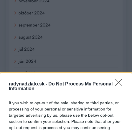
november 2024
október 2024
september 2024
august 2024
júl 2024
jún 2024
apríl 2024
radynadzlato.sk -
Do Not Process My Personal
marec 2024
Information
február 2024
If you wish to opt-out of the sale, sharing to third parties, or
január 2024
processing of your personal or sensitive information for
targeted advertising by us, please use the below opt-out
december 2023
section to confirm your selection. Please note that after your
opt-out request is processed you may continue seeing