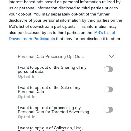
november 2023
interest-based ads based on personal information utilized by
us or personal information disclosed to third parties prior to
september 2023
your opt-out. You may separately opt-out of the further
disclosure of your personal information by third parties on the
august 2023
IAB’s list of downstream participants. This information may
also be disclosed by us to third parties on the
IAB’s List of
júl 2023
Downstream Participants
that may further disclose it to other
third parties.
jún 2023
Personal Data Processing Opt Outs
máj 2023
I want to opt-out of the Sharing of my
personal data.
apríl 2023
Opted In
marec 2023
I want to opt-out of the Sale of my
Personal Data.
Opted In
február 2023
I want to opt-out of processing my
január 2023
Personal Data for Targeted Advertising.
Opted In
december 2022
I want to opt-out of Collection, Use,