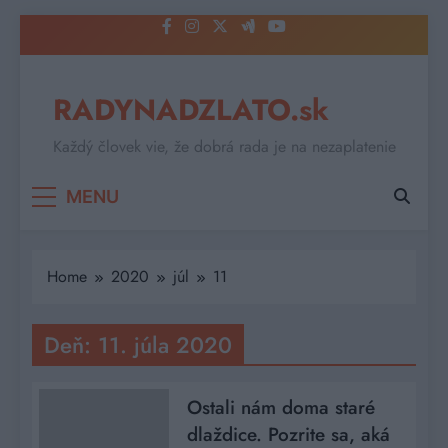
Skip
to
content
RADYNADZLATO.sk
Každý človek vie, že dobrá rada je na nezaplatenie
MENU
Home
2020
júl
11
Deň:
11. júla 2020
Ostali nám doma staré
dlaždice. Pozrite sa, aká