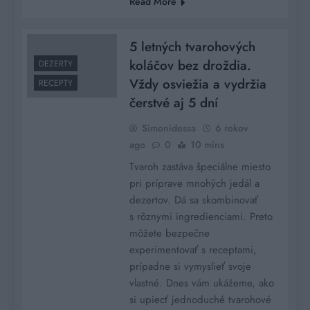
Read More
5 letných tvarohových
koláčov bez droždia.
DEZERTY
Vždy osviežia a vydržia
RECEPTY
čerstvé aj 5 dní
Simonidessa
6 rokov
ago
0
10 mins
Tvaroh zastáva špeciálne miesto
pri príprave mnohých jedál a
dezertov. Dá sa skombinovať
s rôznymi ingredienciami. Preto
môžete bezpečne
experimentovať s receptami,
prípadne si vymyslieť svoje
vlastné. Dnes vám ukážeme, ako
si upiecť jednoduché tvarohové