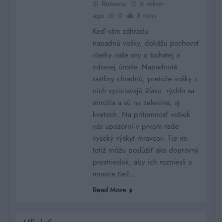
Romana
6 rokov
ago
0
3 mins
Keď vám záhradu
napadnú vošky, dokážu pochovať
všetky vaše sny o bohatej a
zdravej úrode. Napadnuté
rastliny chradnú, pretože vošky z
nich vyciciavajú šťavu. rýchlo sa
množia a sú na zelenine, aj
kvetoch. Na prítomnosť vošiek
vás upozorní v prvom rade
vysoký výskyt mravcov. Tie im
totiž môžu poslúžiť ako dopravný
prostriedok, aby ich rozniesli a
mravce tiež…
Read More