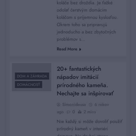
koláče bez droždia. Je ťažké
odolať čerstvým domácim
koláčom s príjemnou kyslosťou.
Okrem toho sa pripravujú
jednoducho a bez zbytočných
problémov s…
Read More
20+ fantastických
nápadov imitácií
DOM A ZÁHRADA
prírodného kameňa.
DOMÁCNOSŤ
Nechajte sa inšpirovať
Simonidessa
6 rokov
ago
0
2 mins
Nie každý si môže dovoliť použiť
prírodný kameň v interiéri
domova. Na druhej strane,