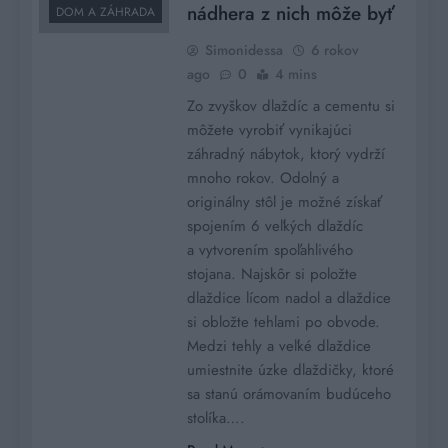
nádhera z nich môže byť
DOM A ZÁHRADA
Simonidessa
6 rokov
ago
0
4 mins
Zo zvyškov dlaždíc a cementu si
môžete vyrobiť vynikajúci
záhradný nábytok, ktorý vydrží
mnoho rokov. Odolný a
originálny stôl je možné získať
spojením 6 veľkých dlaždíc
a vytvorením spoľahlivého
stojana. Najskôr si položte
dlaždice lícom nadol a dlaždice
si obložte tehlami po obvode.
Medzi tehly a veľké dlaždice
umiestnite úzke dlaždičky, ktoré
sa stanú orámovaním budúceho
stolíka….