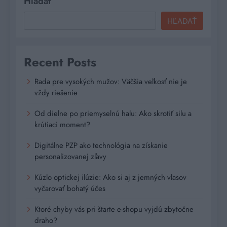
Hľadať
HĽADAŤ
Recent Posts
Rada pre vysokých mužov: Väčšia veľkosť nie je
vždy riešenie
Od dielne po priemyselnú halu: Ako skrotiť silu a
krútiaci moment?
Digitálne PZP ako technológia na získanie
personalizovanej zľavy
Kúzlo optickej ilúzie: Ako si aj z jemných vlasov
vyčarovať bohatý účes
Ktoré chyby vás pri štarte e-shopu vyjdú zbytočne
draho?