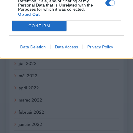
Retention, Sale, and/or Sharing of my
november 2022
Personal Data that Is Unrelated with the
Purposes for which it was collected.
október 2022
Opted Out
CONFIRM
september 2022
august 2022
Data Deletion
Data Access
Privacy Policy
júl 2022
jún 2022
máj 2022
apríl 2022
marec 2022
február 2022
január 2022