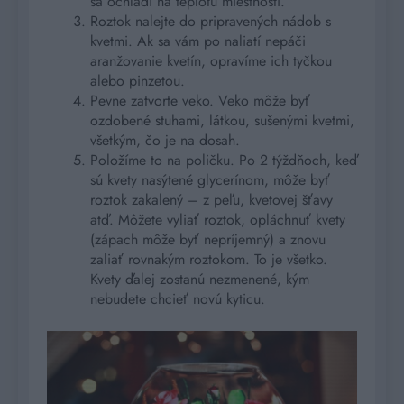
sa ochladí na teplotu miestnosti.
Roztok nalejte do pripravených nádob s
kvetmi. Ak sa vám po naliatí nepáči
aranžovanie kvetín, opravíme ich tyčkou
alebo pinzetou.
Pevne zatvorte veko. Veko môže byť
ozdobené stuhami, látkou, sušenými kvetmi,
všetkým, čo je na dosah.
Položíme to na poličku. Po 2 týždňoch, keď
sú kvety nasýtené glycerínom, môže byť
roztok zakalený – z peľu, kvetovej šťavy
atď. Môžete vyliať roztok, opláchnuť kvety
(zápach môže byť nepríjemný) a znovu
zaliať rovnakým roztokom. To je všetko.
Kvety ďalej zostanú nezmenené, kým
nebudete chcieť novú kyticu.