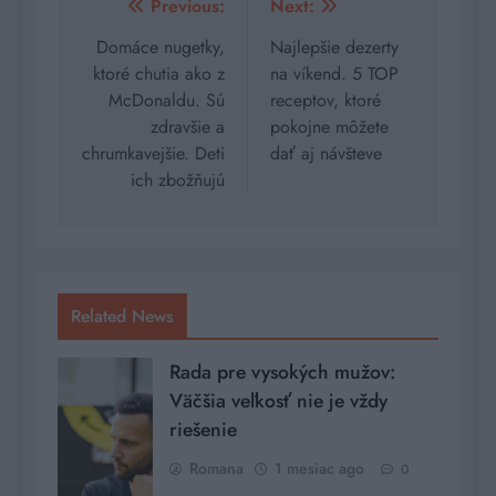
Navigácia
Previous:
Next:
v
Domáce nugetky,
Najlepšie dezerty
ktoré chutia ako z
na víkend. 5 TOP
článku
McDonaldu. Sú
receptov, ktoré
zdravšie a
pokojne môžete
chrumkavejšie. Deti
dať aj návšteve
ich zbožňujú
Related News
Rada pre vysokých mužov:
Väčšia veľkosť nie je vždy
riešenie
Romana
1 mesiac ago
0