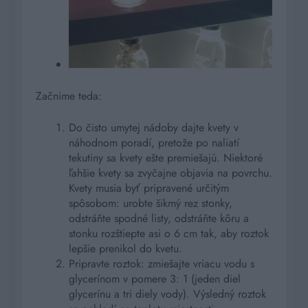
Začnime teda:
Do čisto umytej nádoby dajte kvety v
náhodnom poradí, pretože po naliatí
tekutiny sa kvety ešte premiešajú. Niektoré
ľahšie kvety sa zvyčajne objavia na povrchu.
Kvety musia byť pripravené určitým
spôsobom: urobte šikmý rez stonky,
odstráňte spodné listy, odstráňte kôru a
stonku rozštiepte asi o 6 cm tak, aby roztok
lepšie prenikol do kvetu.
Pripravte roztok: zmiešajte vriacu vodu s
glycerínom v pomere 3: 1 (jeden diel
glycerínu a tri diely vody). Výsledný roztok