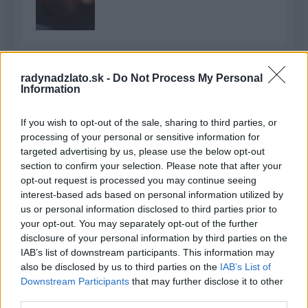
Hľadať
radynadzlato.sk -
Do Not Process My Personal
Information
HĽADAŤ
If you wish to opt-out of the sale, sharing to third parties, or
processing of your personal or sensitive information for
Recent Posts
targeted advertising by us, please use the below opt-out
section to confirm your selection. Please note that after your
opt-out request is processed you may continue seeing
Rada pre vysokých mužov: Väčšia veľkosť nie je
interest-based ads based on personal information utilized by
vždy riešenie
us or personal information disclosed to third parties prior to
your opt-out. You may separately opt-out of the further
Od dielne po priemyselnú halu: Ako skrotiť silu a
disclosure of your personal information by third parties on the
krútiaci moment?
IAB’s list of downstream participants. This information may
also be disclosed by us to third parties on the
IAB’s List of
Digitálne PZP ako technológia na získanie
Downstream Participants
that may further disclose it to other
personalizovanej zľavy
third parties.