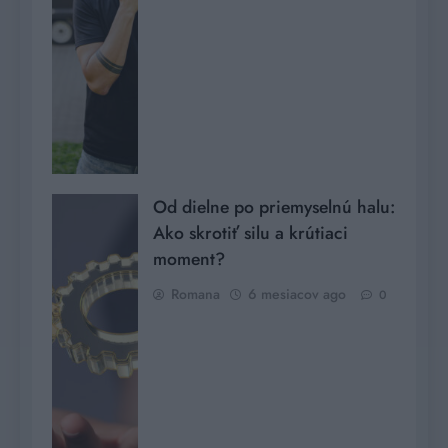
Od dielne po priemyselnú halu:
Ako skrotiť silu a krútiaci
moment?
Romana
6 mesiacov ago
0