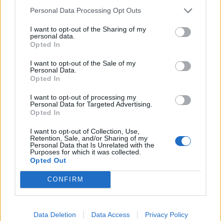
Kúzlo optickej ilúzie: Ako si aj z jemných vlasov
Personal Data Processing Opt Outs
vyčarovať bohatý účes
I want to opt-out of the Sharing of my
Ktoré chyby vás pri štarte e-shopu vyjdú zbytočne
personal data.
draho?
Opted In
I want to opt-out of the Sale of my
Personal Data.
Recent Comments
Opted In
Žiadne komentáre na zobrazenie.
I want to opt-out of processing my
Personal Data for Targeted Advertising.
Opted In
Archives
I want to opt-out of Collection, Use,
Retention, Sale, and/or Sharing of my
Personal Data that Is Unrelated with the
júl 2026
Purposes for which it was collected.
Opted Out
február 2026
CONFIRM
január 2026
november 2025
Data Deletion
Data Access
Privacy Policy