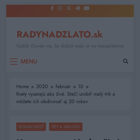
Skip
to
content
RADYNADZLATO.sk
Každý človek vie, že dobrá rada je na nezaplatenie
MENU
Home
2020
február
10
Kvety vyzerajú ako živé. Stačí urobiť malý trik a
môžete ich obdivovať aj 20 rokov
DOMÁCNOSŤ
TIPY A NÁVODY