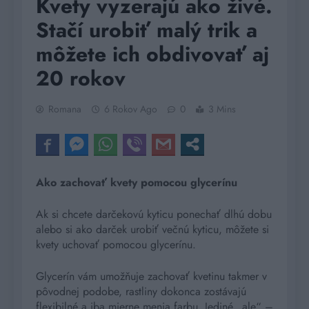
Kvety vyzerajú ako živé.
Stačí urobiť malý trik a
môžete ich obdivovať aj
20 rokov
Romana
6 Rokov Ago
0
3 Mins
Ako zachovať kvety pomocou glycerínu
Ak si chcete darčekovú kyticu ponechať dlhú dobu
alebo si ako darček urobiť večnú kyticu, môžete si
kvety uchovať pomocou glycerínu.
Glycerín vám umožňuje zachovať kvetinu takmer v
pôvodnej podobe, rastliny dokonca zostávajú
flexibilné a iba mierne menia farbu. Jediné „ale“ –