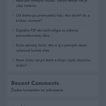
Rada pre vysokých mužov: Väčšia veľkosť nie je
vždy riešenie
Od dielne po priemyselnú halu: Ako skrotiť silu a
krútiaci moment?
Digitálne PZP ako technológia na získanie
personalizovanej zľavy
Kúzlo optickej ilúzie: Ako si aj z jemných vlasov
vyčarovať bohatý účes
Ktoré chyby vás pri štarte e-shopu vyjdú zbytočne
draho?
Recent Comments
Žiadne komentáre na zobrazenie.