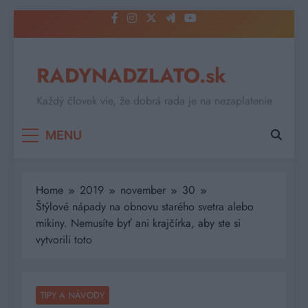
Skip
to
content
RADYNADZLATO.sk
Každý človek vie, že dobrá rada je na nezaplatenie
MENU
Home
2019
november
30
Štýlové nápady na obnovu starého svetra alebo
mikiny. Nemusíte byť ani krajčírka, aby ste si
vytvorili toto
TIPY A NÁVODY