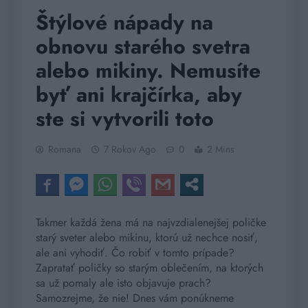
Štýlové nápady na
obnovu starého svetra
alebo mikiny. Nemusíte
byť ani krajčírka, aby
ste si vytvorili toto
Romana
7 Rokov Ago
0
2 Mins
Takmer každá žena má na najvzdialenejšej poličke
starý sveter alebo mikinu, ktorú už nechce nosiť,
ale ani vyhodiť. Čo robiť v tomto prípade?
Zapratať poličky so starým oblečením, na ktorých
sa už pomaly ale isto objavuje prach?
Samozrejme, že nie! Dnes vám ponúkneme