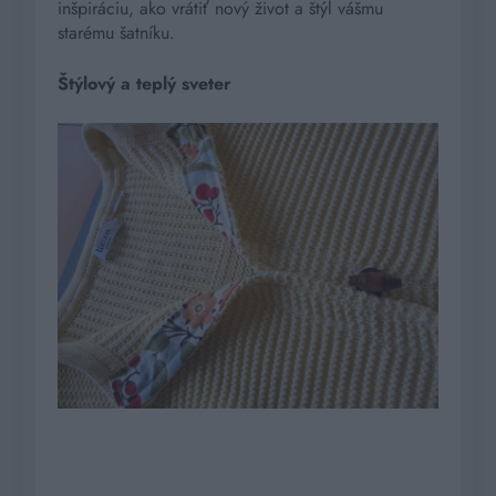
inšpiráciu, ako vrátiť nový život a štýl vášmu
starému šatníku.
Štýlový a teplý sveter