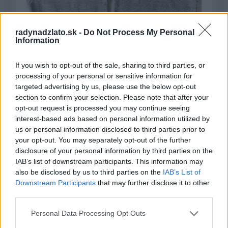
radynadzlato.sk -
Do Not Process My Personal
Information
Zostáva už len ozdobiť. Vezmite si korálky,
kamienky a prilepte ich lepidlom na textil podľa
If you wish to opt-out of the sale, sharing to third parties, or
vašej fantázie.
processing of your personal or sensitive information for
targeted advertising by us, please use the below opt-out
section to confirm your selection. Please note that after your
opt-out request is processed you may continue seeing
interest-based ads based on personal information utilized by
us or personal information disclosed to third parties prior to
your opt-out. You may separately opt-out of the further
disclosure of your personal information by third parties on the
IAB’s list of downstream participants. This information may
also be disclosed by us to third parties on the
IAB’s List of
Downstream Participants
that may further disclose it to other
third parties.
Personal Data Processing Opt Outs