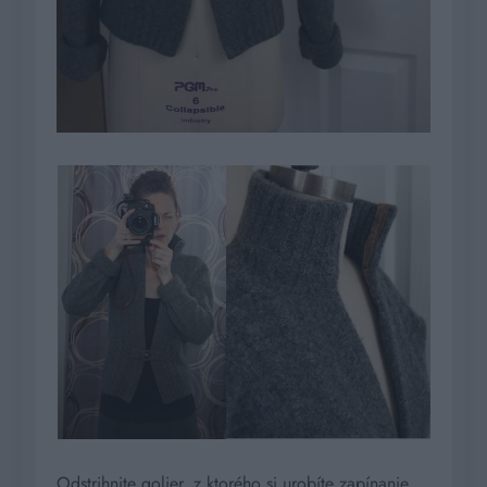
Odstrihnite golier, z ktorého si urobíte zapínanie