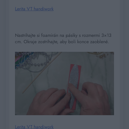
Lerita VT handiwork
Nastrihajte si foamirán na pásiky s rozmermi 3×13
cm. Okraje zostrihajte, aby boli konce zaoblené.
Lerita VT handiwork