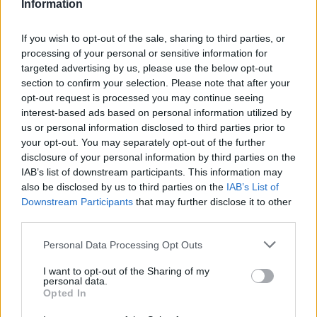
Information
Related News
If you wish to opt-out of the sale, sharing to third parties, or
processing of your personal or sensitive information for
Rada pre vysokých mužov:
targeted advertising by us, please use the below opt-out
Väčšia veľkosť nie je vždy
section to confirm your selection. Please note that after your
riešenie
opt-out request is processed you may continue seeing
interest-based ads based on personal information utilized by
Romana
1 mesiac ago
0
us or personal information disclosed to third parties prior to
your opt-out. You may separately opt-out of the further
disclosure of your personal information by third parties on the
IAB’s list of downstream participants. This information may
also be disclosed by us to third parties on the
IAB’s List of
Downstream Participants
that may further disclose it to other
third parties.
Personal Data Processing Opt Outs
I want to opt-out of the Sharing of my
personal data.
Od dielne po priemyselnú halu:
Opted In
Ako skrotiť silu a krútiaci