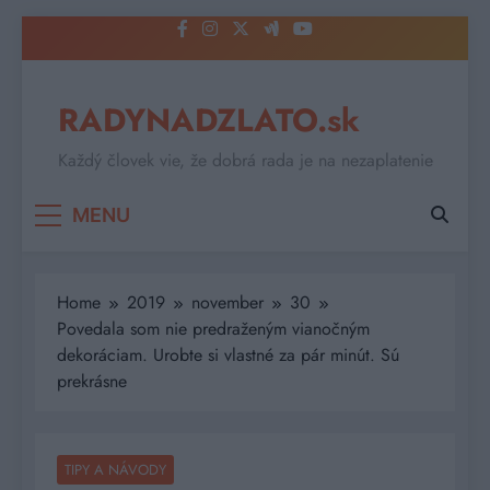
Skip
to
content
RADYNADZLATO.sk
Každý človek vie, že dobrá rada je na nezaplatenie
MENU
Home
2019
november
30
Povedala som nie predraženým vianočným
dekoráciam. Urobte si vlastné za pár minút. Sú
prekrásne
TIPY A NÁVODY