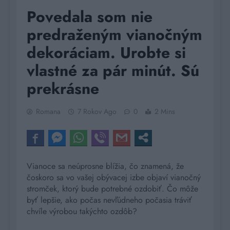
Povedala som nie
predraženým vianočným
dekoráciam. Urobte si
vlastné za pár minút. Sú
prekrásne
Romana
7 Rokov Ago
0
2 Mins
Vianoce sa neúprosne blížia, čo znamená, že
čoskoro sa vo vašej obývacej izbe objaví vianočný
stromček, ktorý bude potrebné ozdobiť. Čo môže
byť lepšie, ako počas nevľúdneho počasia tráviť
chvíle výrobou takýchto ozdôb?