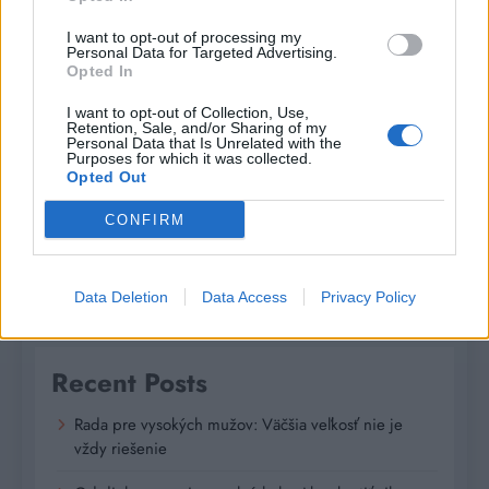
I want to opt-out of processing my
Personal Data for Targeted Advertising.
Opted In
Niet úniku – Novinka kráľovnej islandskej
I want to opt-out of Collection, Use,
krimi
Retention, Sale, and/or Sharing of my
Personal Data that Is Unrelated with the
Purposes for which it was collected.
Romana
3 roky ago
0
Opted Out
CONFIRM
Hľadať
HĽADAŤ
Data Deletion
Data Access
Privacy Policy
Recent Posts
Rada pre vysokých mužov: Väčšia veľkosť nie je
vždy riešenie