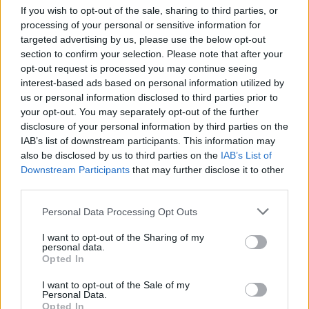
Vynikajúce!
chutí fantasticky
If you wish to opt-out of the sale, sharing to third parties, or
processing of your personal or sensitive information for
targeted advertising by us, please use the below opt-out
section to confirm your selection. Please note that after your
opt-out request is processed you may continue seeing
interest-based ads based on personal information utilized by
Related News
us or personal information disclosed to third parties prior to
your opt-out. You may separately opt-out of the further
Super novinky na čítanie z
disclosure of your personal information by third parties on the
IAB’s list of downstream participants. This information may
grady za Apríl
also be disclosed by us to third parties on the
IAB’s List of
Romana
2 roky ago
Downstream Participants
that may further disclose it to other
0
third parties.
Personal Data Processing Opt Outs
I want to opt-out of the Sharing of my
personal data.
Opted In
I want to opt-out of the Sale of my
Personal Data.
Opted In