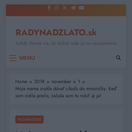
Skip
to
content
RADYNADZLATO.sk
Každý človek vie, že dobrá rada je na nezaplatenie
MENU
Home
2018
november
1
Moja mama zvykla dávať cibuľu do mrazničky. Keď
som zistila prečo, začala som to robiť aj ja!
NEZARADENÉ