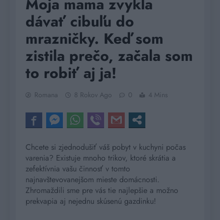
Moja mama zvykla
dávať cibuľu do
mrazničky. Keď som
zistila prečo, začala som
to robiť aj ja!
Romana
8 Rokov Ago
0
4 Mins
Chcete si zjednodušiť váš pobyt v kuchyni počas
varenia? Existuje mnoho trikov, ktoré skrátia a
zefektívnia vašu činnosť v tomto
najnavštevovanejšom mieste domácnosti.
Zhromaždili sme pre vás tie najlepšie a možno
prekvapia aj nejednu skúsenú gazdinku!