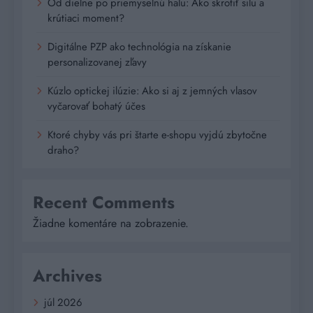
Od dielne po priemyselnú halu: Ako skrotiť silu a
krútiaci moment?
Digitálne PZP ako technológia na získanie
personalizovanej zľavy
Kúzlo optickej ilúzie: Ako si aj z jemných vlasov
vyčarovať bohatý účes
Ktoré chyby vás pri štarte e-shopu vyjdú zbytočne
draho?
Recent Comments
Žiadne komentáre na zobrazenie.
Archives
júl 2026